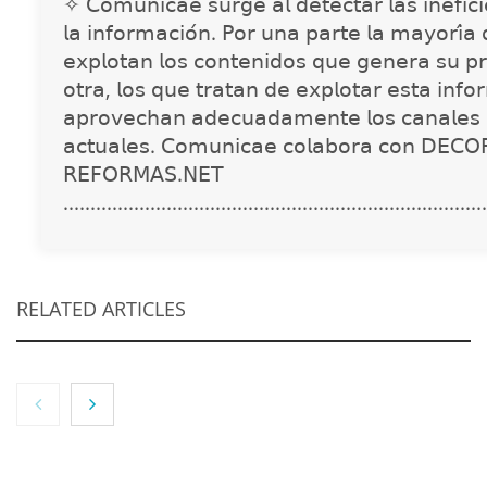
✧ 𝖢𝗈𝗆𝗎𝗇𝗂𝖼𝖺𝖾 𝗌𝗎𝗋𝗀𝖾 𝖺𝗅 𝖽𝖾𝗍𝖾𝖼𝗍𝖺𝗋 𝗅𝖺𝗌 𝗂𝗇𝖾𝖿𝗂𝖼𝗂𝖾
𝗅𝖺 𝗂𝗇𝖿𝗈𝗋𝗆𝖺𝖼𝗂𝗈́𝗇. 𝖯𝗈𝗋 𝗎𝗇𝖺 𝗉𝖺𝗋𝗍𝖾 𝗅𝖺 𝗆𝖺𝗒𝗈𝗋𝗂́𝖺
𝖾𝗑𝗉𝗅𝗈𝗍𝖺𝗇 𝗅𝗈𝗌 𝖼𝗈𝗇𝗍𝖾𝗇𝗂𝖽𝗈𝗌 𝗊𝗎𝖾 𝗀𝖾𝗇𝖾𝗋𝖺 𝗌𝗎 𝗉𝗋
𝗈𝗍𝗋𝖺, 𝗅𝗈𝗌 𝗊𝗎𝖾 𝗍𝗋𝖺𝗍𝖺𝗇 𝖽𝖾 𝖾𝗑𝗉𝗅𝗈𝗍𝖺𝗋 𝖾𝗌𝗍𝖺 𝗂𝗇𝖿𝗈
𝖺𝗉𝗋𝗈𝗏𝖾𝖼𝗁𝖺𝗇 𝖺𝖽𝖾𝖼𝗎𝖺𝖽𝖺𝗆𝖾𝗇𝗍𝖾 𝗅𝗈𝗌 𝖼𝖺𝗇𝖺𝗅𝖾𝗌 
𝖺𝖼𝗍𝗎𝖺𝗅𝖾𝗌. 𝖢𝗈𝗆𝗎𝗇𝗂𝖼𝖺𝖾 𝖼𝗈𝗅𝖺𝖻𝗈𝗋𝖺 𝖼𝗈𝗇 𝖣𝖤𝖢𝖮
𝖱𝖤𝖥𝖮𝖱𝖬𝖠𝖲.𝖭𝖤𝖳
..............................................................................
RELATED ARTICLES
NOVA: innovación y diseño que transforman
espacios de la mano de Tormo Franquicias