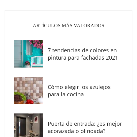
ARTÍCULOS MÁS VALORADOS
7 tendencias de colores en
pintura para fachadas 2021
Eagle Waterproofing recomienda revisar la
impermeabilización de las viviendas antes
Cómo elegir los azulejos
de las vacaciones
para la cocina
Puerta de entrada: ¿es mejor
acorazada o blindada?