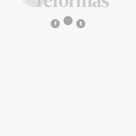
La Revista de referencia en
decoración y reformas
inteligentes
En
Decoración y Reformas
documentamos la
transformación integral de la vivienda desde un
rigor
técnico y arquitectónico
. Nuestro equipo analiza
materiales, normativas y soluciones de vanguardia para
que tu proyecto sea impecable.
Creemos en proyectos
seguros, sostenibles y