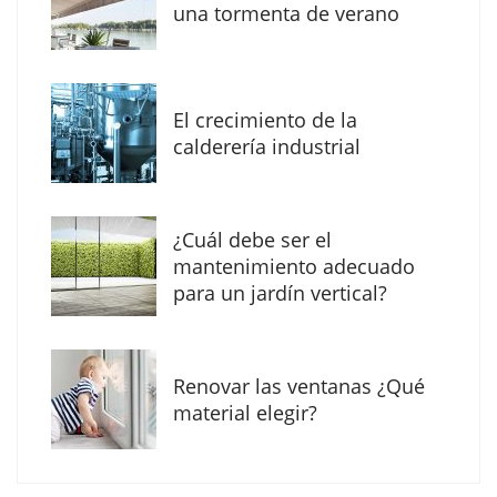
una tormenta de verano
MBF Construcciones refuerza su presencia
digital con una nueva web de reformas en
El crecimiento de la
Madrid
calderería industrial
¿Cuál debe ser el
mantenimiento adecuado
para un jardín vertical?
Renovar las ventanas ¿Qué
material elegir?
Solda Electric destaca el auge de la