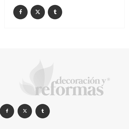
El Grupo FCC mejora más de un 13% su cifra
de negocio en el primer semestre de 2026
COPISA construirá junto a Visoren 875
viviendas protegidas en Cataluña tras
adjudicarse dos lotes del plan de alquiler
asequible