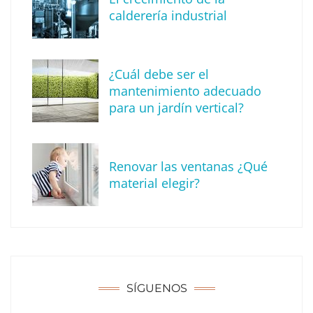
calderería industrial
¿Cuál debe ser el
mantenimiento adecuado
para un jardín vertical?
Renovar las ventanas ¿Qué
La arquitectura de la calma para descubrir el
material elegir?
mundo en la Escuela Infantil de Corral de
Calatrava
SÍGUENOS