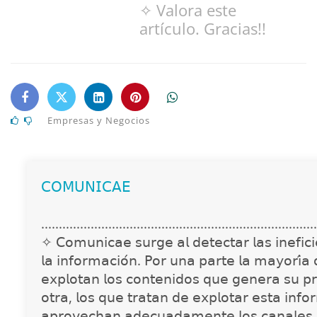
✧ Valora este
artículo. Gracias!!
Empresas y Negocios
𝖢𝖮𝖬𝖴𝖭𝖨𝖢𝖠𝖤
..............................................................................
✧ 𝖢𝗈𝗆𝗎𝗇𝗂𝖼𝖺𝖾 𝗌𝗎𝗋𝗀𝖾 𝖺𝗅 𝖽𝖾𝗍𝖾𝖼𝗍𝖺𝗋 𝗅𝖺𝗌 𝗂𝗇𝖾𝖿𝗂𝖼𝗂𝖾
𝗅𝖺 𝗂𝗇𝖿𝗈𝗋𝗆𝖺𝖼𝗂𝗈́𝗇. 𝖯𝗈𝗋 𝗎𝗇𝖺 𝗉𝖺𝗋𝗍𝖾 𝗅𝖺 𝗆𝖺𝗒𝗈𝗋𝗂́𝖺
𝖾𝗑𝗉𝗅𝗈𝗍𝖺𝗇 𝗅𝗈𝗌 𝖼𝗈𝗇𝗍𝖾𝗇𝗂𝖽𝗈𝗌 𝗊𝗎𝖾 𝗀𝖾𝗇𝖾𝗋𝖺 𝗌𝗎 𝗉𝗋
𝗈𝗍𝗋𝖺, 𝗅𝗈𝗌 𝗊𝗎𝖾 𝗍𝗋𝖺𝗍𝖺𝗇 𝖽𝖾 𝖾𝗑𝗉𝗅𝗈𝗍𝖺𝗋 𝖾𝗌𝗍𝖺 𝗂𝗇𝖿𝗈
𝖺𝗉𝗋𝗈𝗏𝖾𝖼𝗁𝖺𝗇 𝖺𝖽𝖾𝖼𝗎𝖺𝖽𝖺𝗆𝖾𝗇𝗍𝖾 𝗅𝗈𝗌 𝖼𝖺𝗇𝖺𝗅𝖾𝗌 