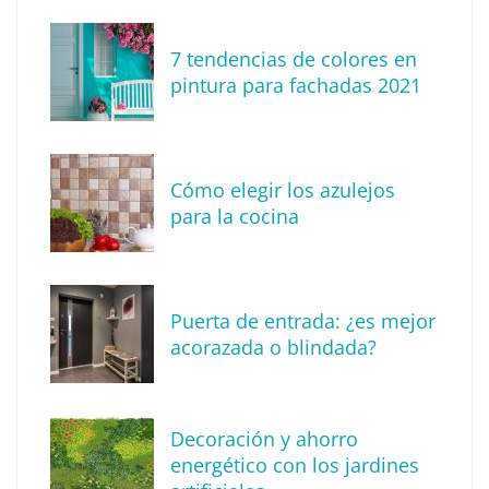
7 tendencias de colores en
The Factory School explica por qué aprender
pintura para fachadas 2021
herramientas de IA ya no es suficiente para
los profesionales de la arquitectura
Cómo elegir los azulejos
para la cocina
Puerta de entrada: ¿es mejor
acorazada o blindada?
Decoración y ahorro
MBF Construcciones refuerza su presencia
energético con los jardines
digital con una nueva web de reformas en