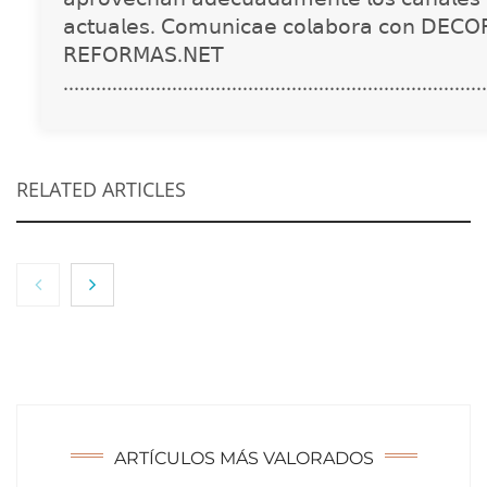
𝖺𝖼𝗍𝗎𝖺𝗅𝖾𝗌. 𝖢𝗈𝗆𝗎𝗇𝗂𝖼𝖺𝖾 𝖼𝗈𝗅𝖺𝖻𝗈𝗋𝖺 𝖼𝗈𝗇 𝖣𝖤𝖢𝖮
𝖱𝖤𝖥𝖮𝖱𝖬𝖠𝖲.𝖭𝖤𝖳
..............................................................................
RELATED ARTICLES
ARTÍCULOS MÁS VALORADOS