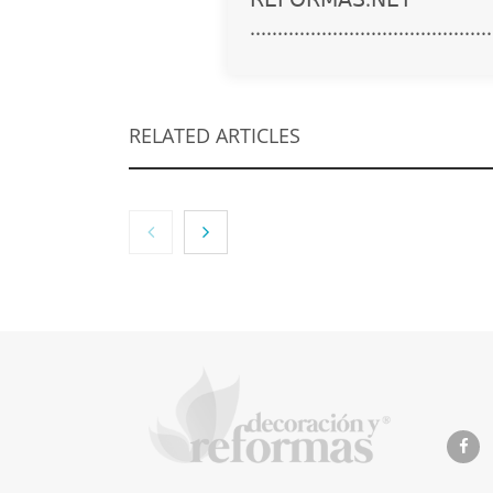
............................................
RELATED ARTICLES
The Factory School
MBF Co
explica por qué
refuer
aprender
digita
herramientas de IA
web de
ya no es suficiente
Madri