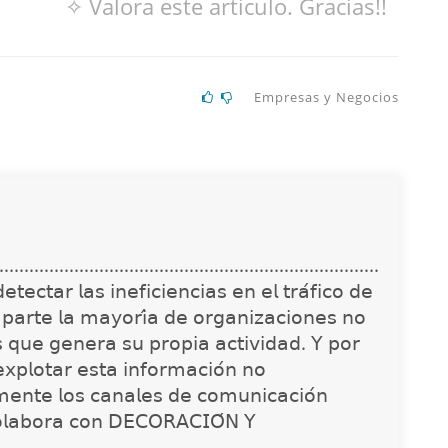
✧ Valora este artículo. Gracias!!
Empresas y Negocios
............................................................................
𝖾𝖼𝗍𝖺𝗋 𝗅𝖺𝗌 𝗂𝗇𝖾𝖿𝗂𝖼𝗂𝖾𝗇𝖼𝗂𝖺𝗌 𝖾𝗇 𝖾𝗅 𝗍𝗋𝖺́𝖿𝗂𝖼𝗈 𝖽𝖾
 𝗉𝖺𝗋𝗍𝖾 𝗅𝖺 𝗆𝖺𝗒𝗈𝗋𝗂́𝖺 𝖽𝖾 𝗈𝗋𝗀𝖺𝗇𝗂𝗓𝖺𝖼𝗂𝗈𝗇𝖾𝗌 𝗇𝗈
𝗌 𝗊𝗎𝖾 𝗀𝖾𝗇𝖾𝗋𝖺 𝗌𝗎 𝗉𝗋𝗈𝗉𝗂𝖺 𝖺𝖼𝗍𝗂𝗏𝗂𝖽𝖺𝖽. 𝖸 𝗉𝗈𝗋
𝗑𝗉𝗅𝗈𝗍𝖺𝗋 𝖾𝗌𝗍𝖺 𝗂𝗇𝖿𝗈𝗋𝗆𝖺𝖼𝗂𝗈́𝗇 𝗇𝗈
𝗇𝗍𝖾 𝗅𝗈𝗌 𝖼𝖺𝗇𝖺𝗅𝖾𝗌 𝖽𝖾 𝖼𝗈𝗆𝗎𝗇𝗂𝖼𝖺𝖼𝗂𝗈́𝗇
𝗈𝗅𝖺𝖻𝗈𝗋𝖺 𝖼𝗈𝗇 𝖣𝖤𝖢𝖮𝖱𝖠𝖢𝖨𝖮́𝖭 𝖸