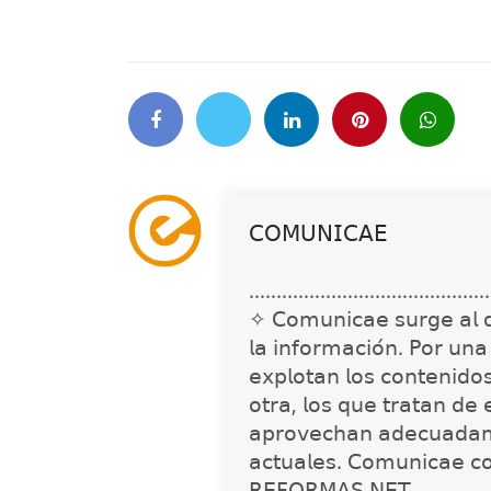
𝖢𝖮𝖬𝖴𝖭𝖨𝖢𝖠𝖤
............................................
✧ 𝖢𝗈𝗆𝗎𝗇𝗂𝖼𝖺𝖾 𝗌𝗎𝗋𝗀𝖾 𝖺𝗅 𝖽𝖾𝗍
𝗅𝖺 𝗂𝗇𝖿𝗈𝗋𝗆𝖺𝖼𝗂𝗈́𝗇. 𝖯𝗈𝗋 𝗎𝗇
𝖾𝗑𝗉𝗅𝗈𝗍𝖺𝗇 𝗅𝗈𝗌 𝖼𝗈𝗇𝗍𝖾𝗇𝗂𝖽𝗈
𝗈𝗍𝗋𝖺, 𝗅𝗈𝗌 𝗊𝗎𝖾 𝗍𝗋𝖺𝗍𝖺𝗇 𝖽𝖾 
𝖺𝗉𝗋𝗈𝗏𝖾𝖼𝗁𝖺𝗇 𝖺𝖽𝖾𝖼𝗎𝖺𝖽𝖺𝗆
𝖺𝖼𝗍𝗎𝖺𝗅𝖾𝗌. 𝖢𝗈𝗆𝗎𝗇𝗂𝖼𝖺𝖾 𝖼
𝖱𝖤𝖥𝖮𝖱𝖬𝖠𝖲.𝖭𝖤𝖳