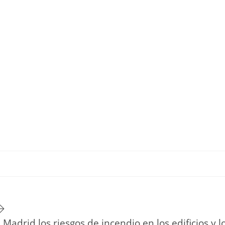
TU ESTILO DE VIDA
HOGAR
NOVEDADES Y TE
Madrid los riesgos de incendio en los edificios y 