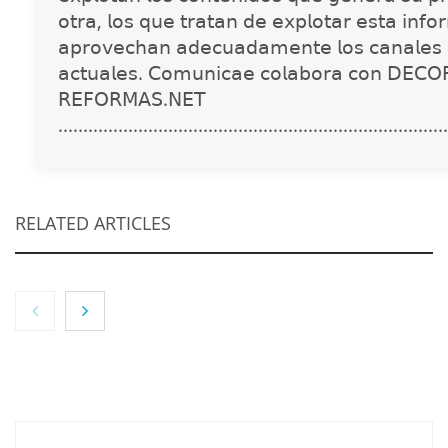
𝗈𝗍𝗋𝖺, 𝗅𝗈𝗌 𝗊𝗎𝖾 𝗍𝗋𝖺𝗍𝖺𝗇 𝖽𝖾 𝖾𝗑𝗉𝗅𝗈𝗍𝖺𝗋 𝖾𝗌𝗍𝖺 𝗂𝗇𝖿𝗈
𝖺𝗉𝗋𝗈𝗏𝖾𝖼𝗁𝖺𝗇 𝖺𝖽𝖾𝖼𝗎𝖺𝖽𝖺𝗆𝖾𝗇𝗍𝖾 𝗅𝗈𝗌 𝖼𝖺𝗇𝖺𝗅𝖾𝗌 
𝖺𝖼𝗍𝗎𝖺𝗅𝖾𝗌. 𝖢𝗈𝗆𝗎𝗇𝗂𝖼𝖺𝖾 𝖼𝗈𝗅𝖺𝖻𝗈𝗋𝖺 𝖼𝗈𝗇 𝖣𝖤𝖢𝖮
𝖱𝖤𝖥𝖮𝖱𝖬𝖠𝖲.𝖭𝖤𝖳
..............................................................................
RELATED ARTICLES
NOVA: innovación y diseño que transforman
espacios de la mano de Tormo Franquicias