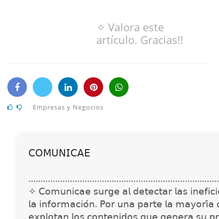
✧ Valora este
artículo. Gracias!!
Empresas y Negocios
𝖢𝖮𝖬𝖴𝖭𝖨𝖢𝖠𝖤
..............................................................................
✧ 𝖢𝗈𝗆𝗎𝗇𝗂𝖼𝖺𝖾 𝗌𝗎𝗋𝗀𝖾 𝖺𝗅 𝖽𝖾𝗍𝖾𝖼𝗍𝖺𝗋 𝗅𝖺𝗌 𝗂𝗇𝖾𝖿𝗂𝖼𝗂𝖾
𝗅𝖺 𝗂𝗇𝖿𝗈𝗋𝗆𝖺𝖼𝗂𝗈́𝗇. 𝖯𝗈𝗋 𝗎𝗇𝖺 𝗉𝖺𝗋𝗍𝖾 𝗅𝖺 𝗆𝖺𝗒𝗈𝗋𝗂́𝖺
𝖾𝗑𝗉𝗅𝗈𝗍𝖺𝗇 𝗅𝗈𝗌 𝖼𝗈𝗇𝗍𝖾𝗇𝗂𝖽𝗈𝗌 𝗊𝗎𝖾 𝗀𝖾𝗇𝖾𝗋𝖺 𝗌𝗎 𝗉𝗋