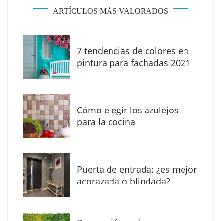
ARTÍCULOS MÁS VALORADOS
7 tendencias de colores en
pintura para fachadas 2021
Eagle Waterproofing recomienda revisar la
impermeabilización de las viviendas antes
Cómo elegir los azulejos
de las vacaciones
para la cocina
Puerta de entrada: ¿es mejor
acorazada o blindada?