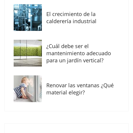
MBF Construcciones refuerza su presencia
digital con una nueva web de reformas en
El crecimiento de la
Madrid
calderería industrial
¿Cuál debe ser el
mantenimiento adecuado
para un jardín vertical?
Renovar las ventanas ¿Qué
material elegir?
Solda Electric destaca el auge de la
soldadura con electrodo en los trabajos
donde otras tecnologías no llegan