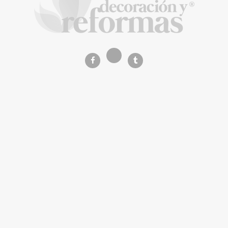
asequible
La Revista de referencia en
decoración y reformas
inteligentes
En
Decoración y Reformas
documentamos la
transformación integral de la vivienda desde un
rigor
técnico y arquitectónico
. Nuestro equipo analiza
materiales, normativas y soluciones de vanguardia para
que tu proyecto sea impecable.