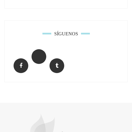
SÍGUENOS
El Grupo FCC mejora más de un 13% su cifra
de negocio en el primer semestre de 2026
COPISA construirá junto a Visoren 875
viviendas protegidas en Cataluña tras
adjudicarse dos lotes del plan de alquiler