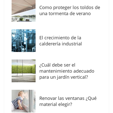
Como proteger los toldos de
Solda Electric destaca el auge de la
una tormenta de verano
soldadura con electrodo en los trabajos
donde otras tecnologías no llegan
El crecimiento de la
calderería industrial
¿Cuál debe ser el
mantenimiento adecuado
para un jardín vertical?
Renovar las ventanas ¿Qué
La arquitectura de la calma para descubrir el
material elegir?
mundo en la Escuela Infantil de Corral de
Calatrava