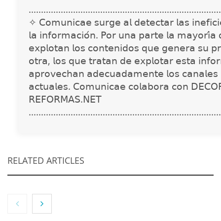
..............................................................................
✧ 𝖢𝗈𝗆𝗎𝗇𝗂𝖼𝖺𝖾 𝗌𝗎𝗋𝗀𝖾 𝖺𝗅 𝖽𝖾𝗍𝖾𝖼𝗍𝖺𝗋 𝗅𝖺𝗌 𝗂𝗇𝖾𝖿𝗂𝖼𝗂𝖾
𝗅𝖺 𝗂𝗇𝖿𝗈𝗋𝗆𝖺𝖼𝗂𝗈́𝗇. 𝖯𝗈𝗋 𝗎𝗇𝖺 𝗉𝖺𝗋𝗍𝖾 𝗅𝖺 𝗆𝖺𝗒𝗈𝗋𝗂́𝖺
𝖾𝗑𝗉𝗅𝗈𝗍𝖺𝗇 𝗅𝗈𝗌 𝖼𝗈𝗇𝗍𝖾𝗇𝗂𝖽𝗈𝗌 𝗊𝗎𝖾 𝗀𝖾𝗇𝖾𝗋𝖺 𝗌𝗎 𝗉𝗋
𝗈𝗍𝗋𝖺, 𝗅𝗈𝗌 𝗊𝗎𝖾 𝗍𝗋𝖺𝗍𝖺𝗇 𝖽𝖾 𝖾𝗑𝗉𝗅𝗈𝗍𝖺𝗋 𝖾𝗌𝗍𝖺 𝗂𝗇𝖿𝗈
𝖺𝗉𝗋𝗈𝗏𝖾𝖼𝗁𝖺𝗇 𝖺𝖽𝖾𝖼𝗎𝖺𝖽𝖺𝗆𝖾𝗇𝗍𝖾 𝗅𝗈𝗌 𝖼𝖺𝗇𝖺𝗅𝖾𝗌 
𝖺𝖼𝗍𝗎𝖺𝗅𝖾𝗌. 𝖢𝗈𝗆𝗎𝗇𝗂𝖼𝖺𝖾 𝖼𝗈𝗅𝖺𝖻𝗈𝗋𝖺 𝖼𝗈𝗇 𝖣𝖤𝖢𝖮
𝖱𝖤𝖥𝖮𝖱𝖬𝖠𝖲.𝖭𝖤𝖳
..............................................................................
RELATED ARTICLES