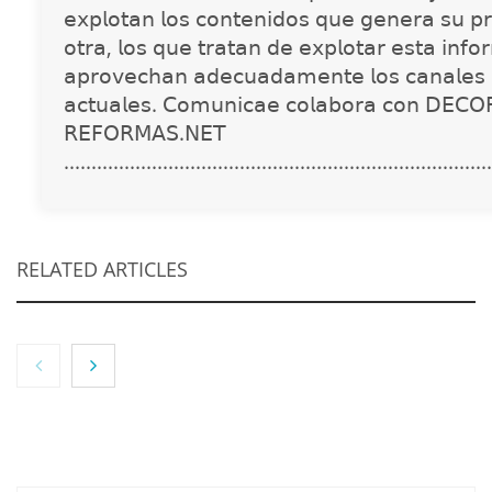
𝖾𝗑𝗉𝗅𝗈𝗍𝖺𝗇 𝗅𝗈𝗌 𝖼𝗈𝗇𝗍𝖾𝗇𝗂𝖽𝗈𝗌 𝗊𝗎𝖾 𝗀𝖾𝗇𝖾𝗋𝖺 𝗌𝗎 𝗉𝗋
𝗈𝗍𝗋𝖺, 𝗅𝗈𝗌 𝗊𝗎𝖾 𝗍𝗋𝖺𝗍𝖺𝗇 𝖽𝖾 𝖾𝗑𝗉𝗅𝗈𝗍𝖺𝗋 𝖾𝗌𝗍𝖺 𝗂𝗇𝖿𝗈
𝖺𝗉𝗋𝗈𝗏𝖾𝖼𝗁𝖺𝗇 𝖺𝖽𝖾𝖼𝗎𝖺𝖽𝖺𝗆𝖾𝗇𝗍𝖾 𝗅𝗈𝗌 𝖼𝖺𝗇𝖺𝗅𝖾𝗌 
𝖺𝖼𝗍𝗎𝖺𝗅𝖾𝗌. 𝖢𝗈𝗆𝗎𝗇𝗂𝖼𝖺𝖾 𝖼𝗈𝗅𝖺𝖻𝗈𝗋𝖺 𝖼𝗈𝗇 𝖣𝖤𝖢𝖮
𝖱𝖤𝖥𝖮𝖱𝖬𝖠𝖲.𝖭𝖤𝖳
..............................................................................
RELATED ARTICLES