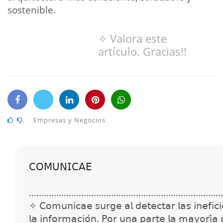
sostenible.
✧ Valora este
artículo. Gracias!!
Empresas y Negocios
𝖢𝖮𝖬𝖴𝖭𝖨𝖢𝖠𝖤
..............................................................................
✧ 𝖢𝗈𝗆𝗎𝗇𝗂𝖼𝖺𝖾 𝗌𝗎𝗋𝗀𝖾 𝖺𝗅 𝖽𝖾𝗍𝖾𝖼𝗍𝖺𝗋 𝗅𝖺𝗌 𝗂𝗇𝖾𝖿𝗂𝖼𝗂𝖾
𝗅𝖺 𝗂𝗇𝖿𝗈𝗋𝗆𝖺𝖼𝗂𝗈́𝗇. 𝖯𝗈𝗋 𝗎𝗇𝖺 𝗉𝖺𝗋𝗍𝖾 𝗅𝖺 𝗆𝖺𝗒𝗈𝗋𝗂́𝖺