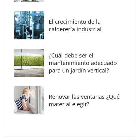
Calatrava
El crecimiento de la
calderería industrial
¿Cuál debe ser el
mantenimiento adecuado
para un jardín vertical?
Renovar las ventanas ¿Qué
El Grupo FCC mejora más de un 13% su cifra
material elegir?
de negocio en el primer semestre de 2026
COPISA construirá junto a Visoren 875
viviendas protegidas en Cataluña tras
adjudicarse dos lotes del plan de alquiler