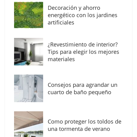
Decoración y ahorro
Solda Electric destaca el auge de la
energético con los jardines
soldadura con electrodo en los trabajos
artificiales
donde otras tecnologías no llegan
¿Revestimiento de interior?
Tips para elegir los mejores
materiales
Consejos para agrandar un
cuarto de baño pequeño
Como proteger los toldos de
La arquitectura de la calma para descubrir el
una tormenta de verano
mundo en la Escuela Infantil de Corral de