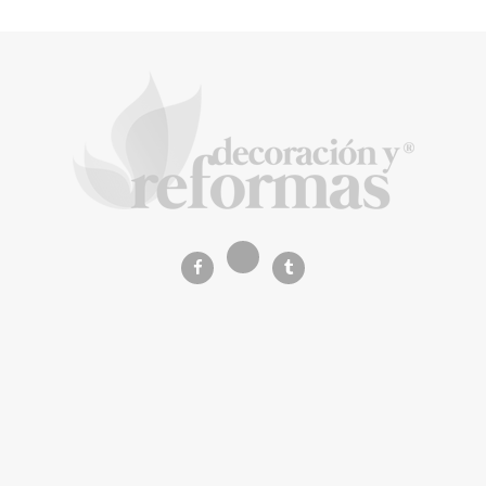
de negocio en el primer semestre de 2026
COPISA construirá junto a Visoren 875
viviendas protegidas en Cataluña tras
adjudicarse dos lotes del plan de alquiler
asequible
La Revista de referencia en
decoración y reformas
inteligentes