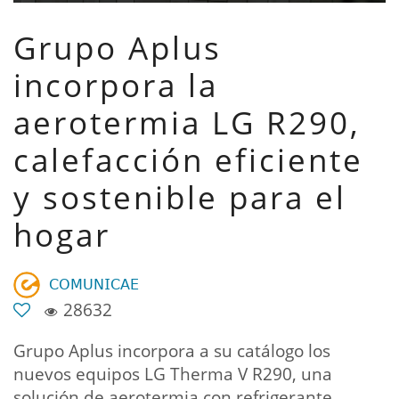
Grupo Aplus
incorpora la
aerotermia LG R290,
calefacción eficiente
y sostenible para el
hogar
𝖢𝖮𝖬𝖴𝖭𝖨𝖢𝖠𝖤
28632
Grupo Aplus incorpora a su catálogo los
nuevos equipos LG Therma V R290, una
solución de aerotermia con refrigerante