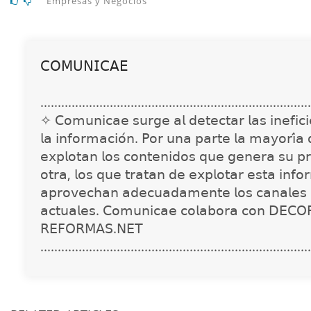
Empresas y Negocios
𝖢𝖮𝖬𝖴𝖭𝖨𝖢𝖠𝖤
..............................................................................
✧ 𝖢𝗈𝗆𝗎𝗇𝗂𝖼𝖺𝖾 𝗌𝗎𝗋𝗀𝖾 𝖺𝗅 𝖽𝖾𝗍𝖾𝖼𝗍𝖺𝗋 𝗅𝖺𝗌 𝗂𝗇𝖾𝖿𝗂𝖼𝗂𝖾
𝗅𝖺 𝗂𝗇𝖿𝗈𝗋𝗆𝖺𝖼𝗂𝗈́𝗇. 𝖯𝗈𝗋 𝗎𝗇𝖺 𝗉𝖺𝗋𝗍𝖾 𝗅𝖺 𝗆𝖺𝗒𝗈𝗋𝗂́𝖺
𝖾𝗑𝗉𝗅𝗈𝗍𝖺𝗇 𝗅𝗈𝗌 𝖼𝗈𝗇𝗍𝖾𝗇𝗂𝖽𝗈𝗌 𝗊𝗎𝖾 𝗀𝖾𝗇𝖾𝗋𝖺 𝗌𝗎 𝗉𝗋
𝗈𝗍𝗋𝖺, 𝗅𝗈𝗌 𝗊𝗎𝖾 𝗍𝗋𝖺𝗍𝖺𝗇 𝖽𝖾 𝖾𝗑𝗉𝗅𝗈𝗍𝖺𝗋 𝖾𝗌𝗍𝖺 𝗂𝗇𝖿𝗈
𝖺𝗉𝗋𝗈𝗏𝖾𝖼𝗁𝖺𝗇 𝖺𝖽𝖾𝖼𝗎𝖺𝖽𝖺𝗆𝖾𝗇𝗍𝖾 𝗅𝗈𝗌 𝖼𝖺𝗇𝖺𝗅𝖾𝗌 
𝖺𝖼𝗍𝗎𝖺𝗅𝖾𝗌. 𝖢𝗈𝗆𝗎𝗇𝗂𝖼𝖺𝖾 𝖼𝗈𝗅𝖺𝖻𝗈𝗋𝖺 𝖼𝗈𝗇 𝖣𝖤𝖢𝖮
𝖱𝖤𝖥𝖮𝖱𝖬𝖠𝖲.𝖭𝖤𝖳
..............................................................................