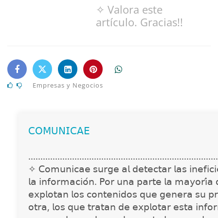
✧ Valora este
artículo. Gracias!!
Empresas y Negocios
𝖢𝖮𝖬𝖴𝖭𝖨𝖢𝖠𝖤
..............................................................................
✧ 𝖢𝗈𝗆𝗎𝗇𝗂𝖼𝖺𝖾 𝗌𝗎𝗋𝗀𝖾 𝖺𝗅 𝖽𝖾𝗍𝖾𝖼𝗍𝖺𝗋 𝗅𝖺𝗌 𝗂𝗇𝖾𝖿𝗂𝖼𝗂𝖾
𝗅𝖺 𝗂𝗇𝖿𝗈𝗋𝗆𝖺𝖼𝗂𝗈́𝗇. 𝖯𝗈𝗋 𝗎𝗇𝖺 𝗉𝖺𝗋𝗍𝖾 𝗅𝖺 𝗆𝖺𝗒𝗈𝗋𝗂́𝖺
𝖾𝗑𝗉𝗅𝗈𝗍𝖺𝗇 𝗅𝗈𝗌 𝖼𝗈𝗇𝗍𝖾𝗇𝗂𝖽𝗈𝗌 𝗊𝗎𝖾 𝗀𝖾𝗇𝖾𝗋𝖺 𝗌𝗎 𝗉𝗋
𝗈𝗍𝗋𝖺, 𝗅𝗈𝗌 𝗊𝗎𝖾 𝗍𝗋𝖺𝗍𝖺𝗇 𝖽𝖾 𝖾𝗑𝗉𝗅𝗈𝗍𝖺𝗋 𝖾𝗌𝗍𝖺 𝗂𝗇𝖿𝗈