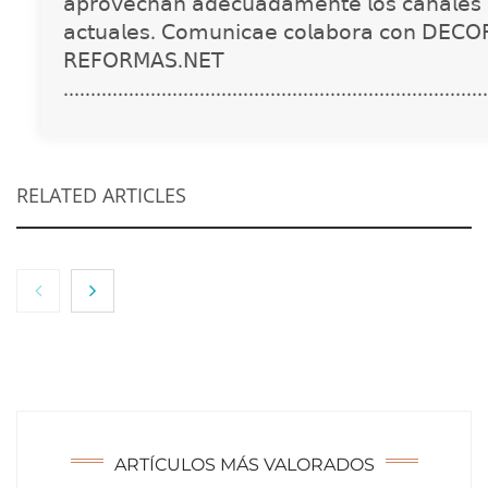
𝖺𝗉𝗋𝗈𝗏𝖾𝖼𝗁𝖺𝗇 𝖺𝖽𝖾𝖼𝗎𝖺𝖽𝖺𝗆𝖾𝗇𝗍𝖾 𝗅𝗈𝗌 𝖼𝖺𝗇𝖺𝗅𝖾𝗌 
𝖺𝖼𝗍𝗎𝖺𝗅𝖾𝗌. 𝖢𝗈𝗆𝗎𝗇𝗂𝖼𝖺𝖾 𝖼𝗈𝗅𝖺𝖻𝗈𝗋𝖺 𝖼𝗈𝗇 𝖣𝖤𝖢𝖮
𝖱𝖤𝖥𝖮𝖱𝖬𝖠𝖲.𝖭𝖤𝖳
..............................................................................
RELATED ARTICLES
NOVA: innovación y diseño que transforman
espacios de la mano de Tormo Franquicias
ARTÍCULOS MÁS VALORADOS