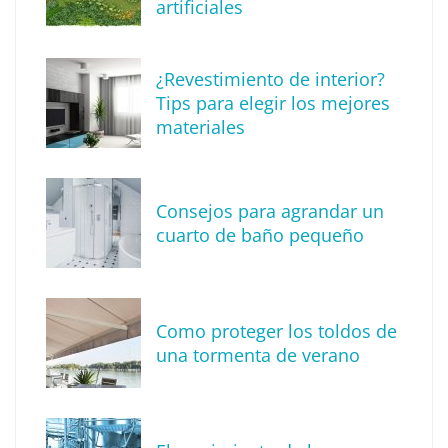
artificiales
The Factory School explica por qué aprender
¿Revestimiento de interior?
herramientas de IA ya no es suficiente para
Tips para elegir los mejores
los profesionales de la arquitectura
materiales
Consejos para agrandar un
cuarto de baño pequeño
Como proteger los toldos de
una tormenta de verano
MBF Construcciones refuerza su presencia
digital con una nueva web de reformas en