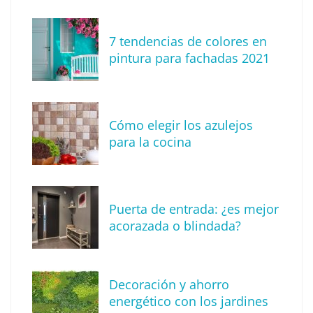
7 tendencias de colores en
pintura para fachadas 2021
Eagle Waterproofing recomienda revisar la
impermeabilización de las viviendas antes
Cómo elegir los azulejos
de las vacaciones
para la cocina
Puerta de entrada: ¿es mejor
acorazada o blindada?
Decoración y ahorro
energético con los jardines