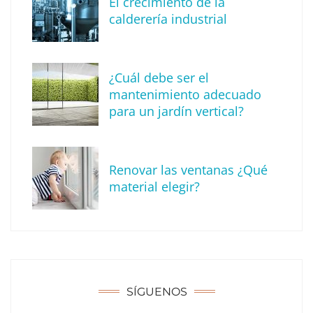
El crecimiento de la
Madrid
calderería industrial
¿Cuál debe ser el
mantenimiento adecuado
para un jardín vertical?
Renovar las ventanas ¿Qué
material elegir?
Solda Electric destaca el auge de la
soldadura con electrodo en los trabajos
donde otras tecnologías no llegan
SÍGUENOS