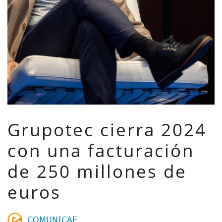
Grupotec cierra 2024
con una facturación
de 250 millones de
euros
𝖢𝖮𝖬𝖴𝖭𝖨𝖢𝖠𝖤