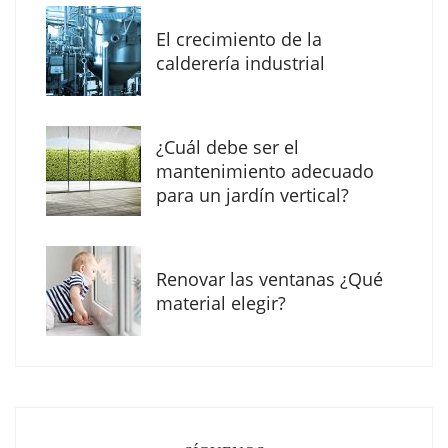
El crecimiento de la
calderería industrial
¿Cuál debe ser el
mantenimiento adecuado
para un jardín vertical?
Renovar las ventanas ¿Qué
La arquitectura de la calma para descubrir el
material elegir?
mundo en la Escuela Infantil de Corral de
Calatrava