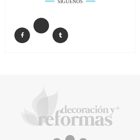
SÍGUENOS
El Grupo FCC mejora más de un 13% su cifra
de negocio en el primer semestre de 2026
COPISA construirá junto a Visoren 875
viviendas protegidas en Cataluña tras
adjudicarse dos lotes del plan de alquiler
asequible