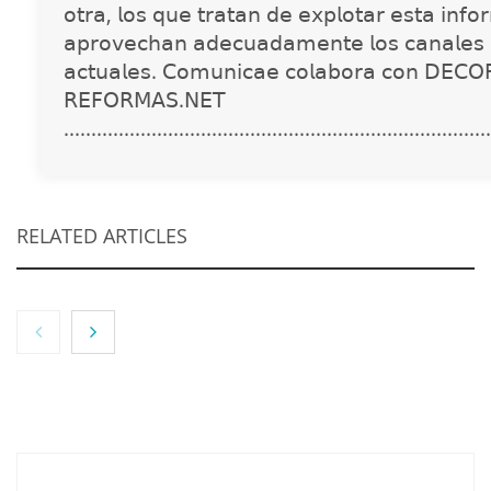
𝗈𝗍𝗋𝖺, 𝗅𝗈𝗌 𝗊𝗎𝖾 𝗍𝗋𝖺𝗍𝖺𝗇 𝖽𝖾 𝖾𝗑𝗉𝗅𝗈𝗍𝖺𝗋 𝖾𝗌𝗍𝖺 𝗂𝗇𝖿𝗈
𝖺𝗉𝗋𝗈𝗏𝖾𝖼𝗁𝖺𝗇 𝖺𝖽𝖾𝖼𝗎𝖺𝖽𝖺𝗆𝖾𝗇𝗍𝖾 𝗅𝗈𝗌 𝖼𝖺𝗇𝖺𝗅𝖾𝗌 
𝖺𝖼𝗍𝗎𝖺𝗅𝖾𝗌. 𝖢𝗈𝗆𝗎𝗇𝗂𝖼𝖺𝖾 𝖼𝗈𝗅𝖺𝖻𝗈𝗋𝖺 𝖼𝗈𝗇 𝖣𝖤𝖢𝖮
𝖱𝖤𝖥𝖮𝖱𝖬𝖠𝖲.𝖭𝖤𝖳
..............................................................................
RELATED ARTICLES