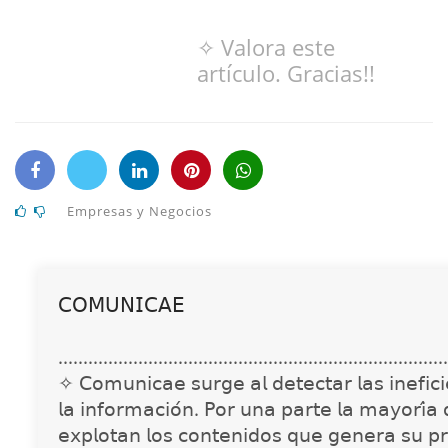
✧ Valora este
artículo. Gracias!!
Empresas y Negocios
𝖢𝖮𝖬𝖴𝖭𝖨𝖢𝖠𝖤
..............................................................................
✧ 𝖢𝗈𝗆𝗎𝗇𝗂𝖼𝖺𝖾 𝗌𝗎𝗋𝗀𝖾 𝖺𝗅 𝖽𝖾𝗍𝖾𝖼𝗍𝖺𝗋 𝗅𝖺𝗌 𝗂𝗇𝖾𝖿𝗂𝖼𝗂𝖾
𝗅𝖺 𝗂𝗇𝖿𝗈𝗋𝗆𝖺𝖼𝗂𝗈́𝗇. 𝖯𝗈𝗋 𝗎𝗇𝖺 𝗉𝖺𝗋𝗍𝖾 𝗅𝖺 𝗆𝖺𝗒𝗈𝗋𝗂́𝖺
𝖾𝗑𝗉𝗅𝗈𝗍𝖺𝗇 𝗅𝗈𝗌 𝖼𝗈𝗇𝗍𝖾𝗇𝗂𝖽𝗈𝗌 𝗊𝗎𝖾 𝗀𝖾𝗇𝖾𝗋𝖺 𝗌𝗎 𝗉𝗋