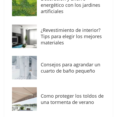
MBF Construcciones refuerza su presencia
energético con los jardines
digital con una nueva web de reformas en
artificiales
Madrid
¿Revestimiento de interior?
Tips para elegir los mejores
materiales
Consejos para agrandar un
cuarto de baño pequeño
Como proteger los toldos de
Solda Electric destaca el auge de la
una tormenta de verano
soldadura con electrodo en los trabajos
donde otras tecnologías no llegan