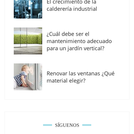
El crecimiento de la
calderería industrial
¿Cuál debe ser el
mantenimiento adecuado
para un jardín vertical?
Renovar las ventanas ¿Qué
La arquitectura de la calma para descubrir el
material elegir?
mundo en la Escuela Infantil de Corral de
Calatrava
SÍGUENOS