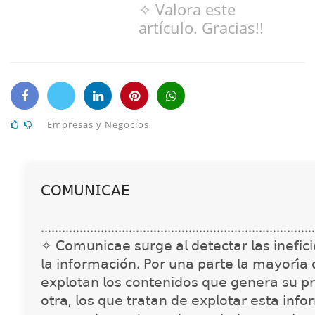
✧ Valora este
artículo. Gracias!!
Empresas y Negocios
𝖢𝖮𝖬𝖴𝖭𝖨𝖢𝖠𝖤
..............................................................................
✧ 𝖢𝗈𝗆𝗎𝗇𝗂𝖼𝖺𝖾 𝗌𝗎𝗋𝗀𝖾 𝖺𝗅 𝖽𝖾𝗍𝖾𝖼𝗍𝖺𝗋 𝗅𝖺𝗌 𝗂𝗇𝖾𝖿𝗂𝖼𝗂𝖾
𝗅𝖺 𝗂𝗇𝖿𝗈𝗋𝗆𝖺𝖼𝗂𝗈́𝗇. 𝖯𝗈𝗋 𝗎𝗇𝖺 𝗉𝖺𝗋𝗍𝖾 𝗅𝖺 𝗆𝖺𝗒𝗈𝗋𝗂́𝖺
𝖾𝗑𝗉𝗅𝗈𝗍𝖺𝗇 𝗅𝗈𝗌 𝖼𝗈𝗇𝗍𝖾𝗇𝗂𝖽𝗈𝗌 𝗊𝗎𝖾 𝗀𝖾𝗇𝖾𝗋𝖺 𝗌𝗎 𝗉𝗋
𝗈𝗍𝗋𝖺, 𝗅𝗈𝗌 𝗊𝗎𝖾 𝗍𝗋𝖺𝗍𝖺𝗇 𝖽𝖾 𝖾𝗑𝗉𝗅𝗈𝗍𝖺𝗋 𝖾𝗌𝗍𝖺 𝗂𝗇𝖿𝗈