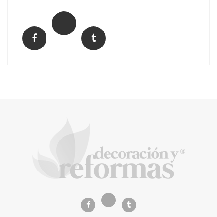
El Grupo FCC mejora más de un 13% su cifra
de negocio en el primer semestre de 2026
COPISA construirá junto a Visoren 875
viviendas protegidas en Cataluña tras
adjudicarse dos lotes del plan de alquiler
asequible