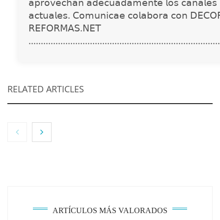
𝖺𝗉𝗋𝗈𝗏𝖾𝖼𝗁𝖺𝗇 𝖺𝖽𝖾𝖼𝗎𝖺𝖽𝖺𝗆𝖾𝗇𝗍𝖾 𝗅𝗈𝗌 𝖼𝖺𝗇𝖺𝗅𝖾𝗌 
𝖺𝖼𝗍𝗎𝖺𝗅𝖾𝗌. 𝖢𝗈𝗆𝗎𝗇𝗂𝖼𝖺𝖾 𝖼𝗈𝗅𝖺𝖻𝗈𝗋𝖺 𝖼𝗈𝗇 𝖣𝖤𝖢𝖮
𝖱𝖤𝖥𝖮𝖱𝖬𝖠𝖲.𝖭𝖤𝖳
..............................................................................
RELATED ARTICLES
ARTÍCULOS MÁS VALORADOS