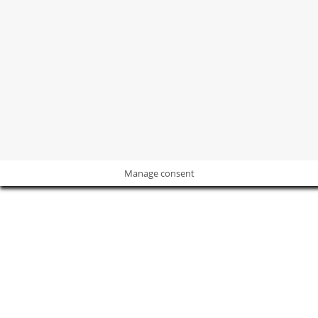
©2004 -
2026
Revista
Revista Decoración y Reformas
Todos los
derechos sobre las marcas, imágenes y contenidos están
protegidos.
POLÍTICA DE PRIVACIDAD
I
POLÍTICA DE COOKIES
I
AVISO
LEGAL
Manage consent