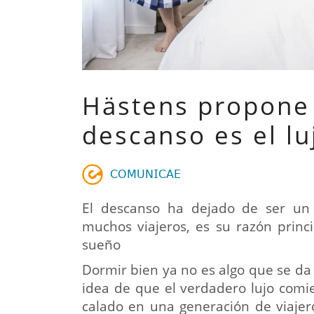
Hästens propone 
descanso es el l
𝖢𝖮𝖬𝖴𝖭𝖨𝖢𝖠𝖤
El descanso ha dejado de ser un 
muchos viajeros, es su razón princ
sueño
Dormir bien ya no es algo que se da p
idea de que el verdadero lujo com
calado en una generación de viajer