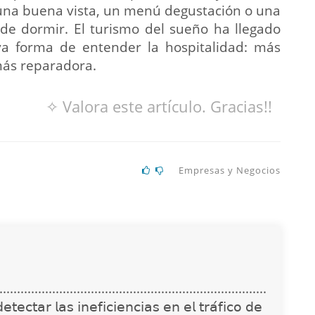
 una buena vista, un menú degustación o una
 de dormir. El turismo del sueño ha llegado
va forma de entender la hospitalidad: más
más reparadora.
✧ Valora este artículo. Gracias!!
Empresas y Negocios
............................................................................
𝖾𝖼𝗍𝖺𝗋 𝗅𝖺𝗌 𝗂𝗇𝖾𝖿𝗂𝖼𝗂𝖾𝗇𝖼𝗂𝖺𝗌 𝖾𝗇 𝖾𝗅 𝗍𝗋𝖺́𝖿𝗂𝖼𝗈 𝖽𝖾