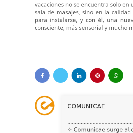
vacaciones no se encuentra solo en
sala de masajes, sino en la calidad
para instalarse, y con él, una nue
consciente, más sensorial y mucho 
𝖢𝖮𝖬𝖴𝖭𝖨𝖢𝖠𝖤
............................................
✧ 𝖢𝗈𝗆𝗎𝗇𝗂𝖼𝖺𝖾 𝗌𝗎𝗋𝗀𝖾 𝖺𝗅 𝖽𝖾𝗍