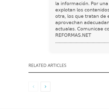
𝗅𝖺 𝗂𝗇𝖿𝗈𝗋𝗆𝖺𝖼𝗂𝗈́𝗇. 𝖯𝗈𝗋 𝗎𝗇
𝖾𝗑𝗉𝗅𝗈𝗍𝖺𝗇 𝗅𝗈𝗌 𝖼𝗈𝗇𝗍𝖾𝗇𝗂𝖽𝗈
𝗈𝗍𝗋𝖺, 𝗅𝗈𝗌 𝗊𝗎𝖾 𝗍𝗋𝖺𝗍𝖺𝗇 𝖽𝖾 
𝖺𝗉𝗋𝗈𝗏𝖾𝖼𝗁𝖺𝗇 𝖺𝖽𝖾𝖼𝗎𝖺𝖽𝖺𝗆
𝖺𝖼𝗍𝗎𝖺𝗅𝖾𝗌. 𝖢𝗈𝗆𝗎𝗇𝗂𝖼𝖺𝖾 𝖼
𝖱𝖤𝖥𝖮𝖱𝖬𝖠𝖲.𝖭𝖤𝖳
............................................
RELATED ARTICLES