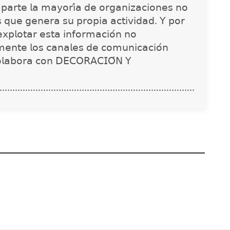
 𝗉𝖺𝗋𝗍𝖾 𝗅𝖺 𝗆𝖺𝗒𝗈𝗋𝗂́𝖺 𝖽𝖾 𝗈𝗋𝗀𝖺𝗇𝗂𝗓𝖺𝖼𝗂𝗈𝗇𝖾𝗌 𝗇𝗈
𝗌 𝗊𝗎𝖾 𝗀𝖾𝗇𝖾𝗋𝖺 𝗌𝗎 𝗉𝗋𝗈𝗉𝗂𝖺 𝖺𝖼𝗍𝗂𝗏𝗂𝖽𝖺𝖽. 𝖸 𝗉𝗈𝗋
𝗑𝗉𝗅𝗈𝗍𝖺𝗋 𝖾𝗌𝗍𝖺 𝗂𝗇𝖿𝗈𝗋𝗆𝖺𝖼𝗂𝗈́𝗇 𝗇𝗈
𝗇𝗍𝖾 𝗅𝗈𝗌 𝖼𝖺𝗇𝖺𝗅𝖾𝗌 𝖽𝖾 𝖼𝗈𝗆𝗎𝗇𝗂𝖼𝖺𝖼𝗂𝗈́𝗇
𝗈𝗅𝖺𝖻𝗈𝗋𝖺 𝖼𝗈𝗇 𝖣𝖤𝖢𝖮𝖱𝖠𝖢𝖨𝖮́𝖭 𝖸
............................................................................