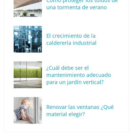
una tormenta de verano
MBF Construcciones refuerza su presencia
digital con una nueva web de reformas en
El crecimiento de la
Madrid
calderería industrial
¿Cuál debe ser el
mantenimiento adecuado
para un jardín vertical?
Renovar las ventanas ¿Qué
material elegir?
Solda Electric destaca el auge de la