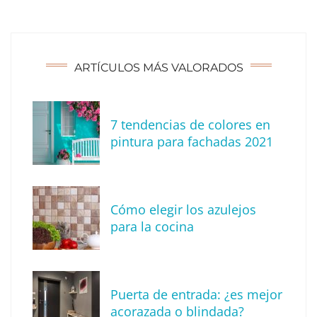
ARTÍCULOS MÁS VALORADOS
7 tendencias de colores en
pintura para fachadas 2021
Eagle Waterproofing recomienda revisar la
impermeabilización de las viviendas antes
Cómo elegir los azulejos
de las vacaciones
para la cocina
Puerta de entrada: ¿es mejor
acorazada o blindada?