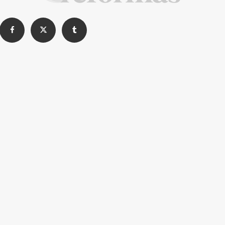
La Revista de referencia en
decoración y reformas
inteligentes
En
Decoración y Reformas
documentamos la
transformación integral de la vivienda desde un
rigor
técnico y arquitectónico
. Nuestro equipo analiza
materiales, normativas y soluciones de vanguardia para
que tu proyecto sea impecable.
Creemos en proyectos
seguros, sostenibles y