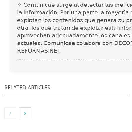
✧ 𝖢𝗈𝗆𝗎𝗇𝗂𝖼𝖺𝖾 𝗌𝗎𝗋𝗀𝖾 𝖺𝗅 𝖽𝖾𝗍𝖾𝖼𝗍𝖺𝗋 𝗅𝖺𝗌 𝗂𝗇𝖾𝖿𝗂𝖼𝗂𝖾
𝗅𝖺 𝗂𝗇𝖿𝗈𝗋𝗆𝖺𝖼𝗂𝗈́𝗇. 𝖯𝗈𝗋 𝗎𝗇𝖺 𝗉𝖺𝗋𝗍𝖾 𝗅𝖺 𝗆𝖺𝗒𝗈𝗋𝗂́𝖺
𝖾𝗑𝗉𝗅𝗈𝗍𝖺𝗇 𝗅𝗈𝗌 𝖼𝗈𝗇𝗍𝖾𝗇𝗂𝖽𝗈𝗌 𝗊𝗎𝖾 𝗀𝖾𝗇𝖾𝗋𝖺 𝗌𝗎 𝗉𝗋
𝗈𝗍𝗋𝖺, 𝗅𝗈𝗌 𝗊𝗎𝖾 𝗍𝗋𝖺𝗍𝖺𝗇 𝖽𝖾 𝖾𝗑𝗉𝗅𝗈𝗍𝖺𝗋 𝖾𝗌𝗍𝖺 𝗂𝗇𝖿𝗈
𝖺𝗉𝗋𝗈𝗏𝖾𝖼𝗁𝖺𝗇 𝖺𝖽𝖾𝖼𝗎𝖺𝖽𝖺𝗆𝖾𝗇𝗍𝖾 𝗅𝗈𝗌 𝖼𝖺𝗇𝖺𝗅𝖾𝗌 
𝖺𝖼𝗍𝗎𝖺𝗅𝖾𝗌. 𝖢𝗈𝗆𝗎𝗇𝗂𝖼𝖺𝖾 𝖼𝗈𝗅𝖺𝖻𝗈𝗋𝖺 𝖼𝗈𝗇 𝖣𝖤𝖢𝖮
𝖱𝖤𝖥𝖮𝖱𝖬𝖠𝖲.𝖭𝖤𝖳
..............................................................................
RELATED ARTICLES
NOVA: innovación y diseño que transforman
espacios de la mano de Tormo Franquicias