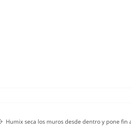
TU ESTILO DE VIDA
HOGAR
NOVEDADES Y TE
Humix seca los muros desde dentro y pone fin 