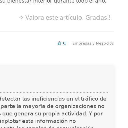
su bienestar interior durante todo el año.
✧ Valora este artículo. Gracias!!
Empresas y Negocios
............................................................................
𝖾𝖼𝗍𝖺𝗋 𝗅𝖺𝗌 𝗂𝗇𝖾𝖿𝗂𝖼𝗂𝖾𝗇𝖼𝗂𝖺𝗌 𝖾𝗇 𝖾𝗅 𝗍𝗋𝖺́𝖿𝗂𝖼𝗈 𝖽𝖾
 𝗉𝖺𝗋𝗍𝖾 𝗅𝖺 𝗆𝖺𝗒𝗈𝗋𝗂́𝖺 𝖽𝖾 𝗈𝗋𝗀𝖺𝗇𝗂𝗓𝖺𝖼𝗂𝗈𝗇𝖾𝗌 𝗇𝗈
𝗌 𝗊𝗎𝖾 𝗀𝖾𝗇𝖾𝗋𝖺 𝗌𝗎 𝗉𝗋𝗈𝗉𝗂𝖺 𝖺𝖼𝗍𝗂𝗏𝗂𝖽𝖺𝖽. 𝖸 𝗉𝗈𝗋
𝗑𝗉𝗅𝗈𝗍𝖺𝗋 𝖾𝗌𝗍𝖺 𝗂𝗇𝖿𝗈𝗋𝗆𝖺𝖼𝗂𝗈́𝗇 𝗇𝗈