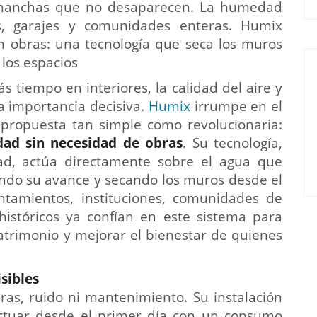
manchas que no desaparecen. La humedad
as, garajes y comunidades enteras. Humix
in obras: una tecnología que seca los muros
 los espacios
tiempo en interiores, la calidad del aire y
a importancia decisiva.
Humix
irrumpe en el
a propuesta tan simple como revolucionaria:
dad sin necesidad de obras
. Su tecnología,
ad, actúa directamente sobre el agua que
endo su avance y secando los muros desde el
yuntamientos, instituciones, comunidades de
 históricos ya confían en este sistema para
patrimonio y mejorar el bienestar de quienes
sibles
ras, ruido ni mantenimiento. Su instalación
actuar desde el primer día con un consumo