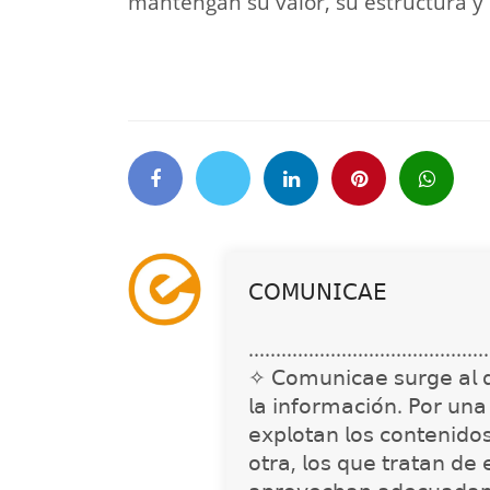
mantengan su valor, su estructura y 
𝖢𝖮𝖬𝖴𝖭𝖨𝖢𝖠𝖤
............................................
✧ 𝖢𝗈𝗆𝗎𝗇𝗂𝖼𝖺𝖾 𝗌𝗎𝗋𝗀𝖾 𝖺𝗅 𝖽𝖾𝗍
𝗅𝖺 𝗂𝗇𝖿𝗈𝗋𝗆𝖺𝖼𝗂𝗈́𝗇. 𝖯𝗈𝗋 𝗎𝗇
𝖾𝗑𝗉𝗅𝗈𝗍𝖺𝗇 𝗅𝗈𝗌 𝖼𝗈𝗇𝗍𝖾𝗇𝗂𝖽𝗈
𝗈𝗍𝗋𝖺, 𝗅𝗈𝗌 𝗊𝗎𝖾 𝗍𝗋𝖺𝗍𝖺𝗇 𝖽𝖾 