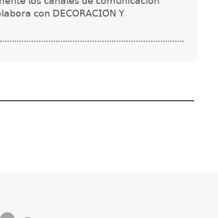
𝗇𝗍𝖾 𝗅𝗈𝗌 𝖼𝖺𝗇𝖺𝗅𝖾𝗌 𝖽𝖾 𝖼𝗈𝗆𝗎𝗇𝗂𝖼𝖺𝖼𝗂𝗈́𝗇
𝗈𝗅𝖺𝖻𝗈𝗋𝖺 𝖼𝗈𝗇 𝖣𝖤𝖢𝖮𝖱𝖠𝖢𝖨𝖮́𝖭 𝖸
............................................................................
Waterproofing
The Factory School
enda revisar la
explica por qué