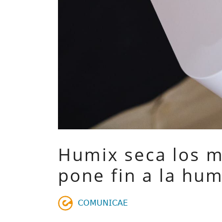
Humix seca los m
pone fin a la hu
𝖢𝖮𝖬𝖴𝖭𝖨𝖢𝖠𝖤