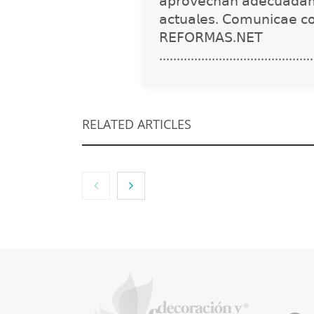
𝖺𝗉𝗋𝗈𝗏𝖾𝖼𝗁𝖺𝗇 𝖺𝖽𝖾𝖼𝗎𝖺𝖽𝖺𝗆
𝖺𝖼𝗍𝗎𝖺𝗅𝖾𝗌. 𝖢𝗈𝗆𝗎𝗇𝗂𝖼𝖺𝖾 𝖼
𝖱𝖤𝖥𝖮𝖱𝖬𝖠𝖲.𝖭𝖤𝖳
............................................
RELATED ARTICLES
NOVA: innovación y
diseño que
transforman
espacios de la mano
de Tormo
Franquicias
Eagle 
recomi