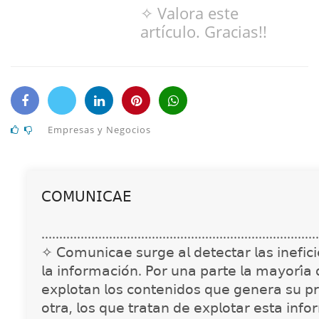
✧ Valora este
artículo. Gracias!!
Empresas y Negocios
𝖢𝖮𝖬𝖴𝖭𝖨𝖢𝖠𝖤
..............................................................................
✧ 𝖢𝗈𝗆𝗎𝗇𝗂𝖼𝖺𝖾 𝗌𝗎𝗋𝗀𝖾 𝖺𝗅 𝖽𝖾𝗍𝖾𝖼𝗍𝖺𝗋 𝗅𝖺𝗌 𝗂𝗇𝖾𝖿𝗂𝖼𝗂𝖾
𝗅𝖺 𝗂𝗇𝖿𝗈𝗋𝗆𝖺𝖼𝗂𝗈́𝗇. 𝖯𝗈𝗋 𝗎𝗇𝖺 𝗉𝖺𝗋𝗍𝖾 𝗅𝖺 𝗆𝖺𝗒𝗈𝗋𝗂́𝖺
𝖾𝗑𝗉𝗅𝗈𝗍𝖺𝗇 𝗅𝗈𝗌 𝖼𝗈𝗇𝗍𝖾𝗇𝗂𝖽𝗈𝗌 𝗊𝗎𝖾 𝗀𝖾𝗇𝖾𝗋𝖺 𝗌𝗎 𝗉𝗋
𝗈𝗍𝗋𝖺, 𝗅𝗈𝗌 𝗊𝗎𝖾 𝗍𝗋𝖺𝗍𝖺𝗇 𝖽𝖾 𝖾𝗑𝗉𝗅𝗈𝗍𝖺𝗋 𝖾𝗌𝗍𝖺 𝗂𝗇𝖿𝗈