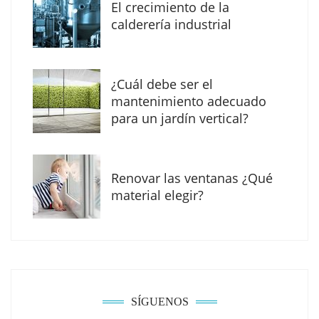
digital con una nueva web de reformas en
El crecimiento de la
Madrid
calderería industrial
¿Cuál debe ser el
mantenimiento adecuado
para un jardín vertical?
Renovar las ventanas ¿Qué
material elegir?
Solda Electric destaca el auge de la
soldadura con electrodo en los trabajos
donde otras tecnologías no llegan
SÍGUENOS