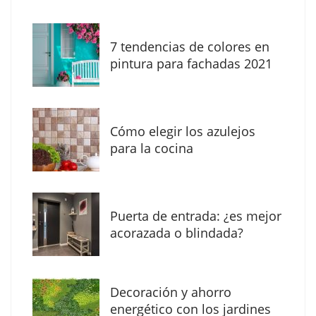
7 tendencias de colores en
pintura para fachadas 2021
Eagle Waterproofing recomienda revisar la
impermeabilización de las viviendas antes
Cómo elegir los azulejos
de las vacaciones
para la cocina
Puerta de entrada: ¿es mejor
acorazada o blindada?
Decoración y ahorro
energético con los jardines