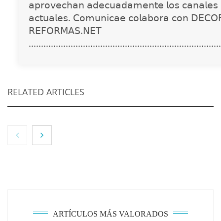
𝖺𝗉𝗋𝗈𝗏𝖾𝖼𝗁𝖺𝗇 𝖺𝖽𝖾𝖼𝗎𝖺𝖽𝖺𝗆𝖾𝗇𝗍𝖾 𝗅𝗈𝗌 𝖼𝖺𝗇𝖺𝗅𝖾𝗌 
𝖺𝖼𝗍𝗎𝖺𝗅𝖾𝗌. 𝖢𝗈𝗆𝗎𝗇𝗂𝖼𝖺𝖾 𝖼𝗈𝗅𝖺𝖻𝗈𝗋𝖺 𝖼𝗈𝗇 𝖣𝖤𝖢𝖮
𝖱𝖤𝖥𝖮𝖱𝖬𝖠𝖲.𝖭𝖤𝖳
..............................................................................
RELATED ARTICLES
NOVA: innovación y diseño que transforman
espacios de la mano de Tormo Franquicias
ARTÍCULOS MÁS VALORADOS