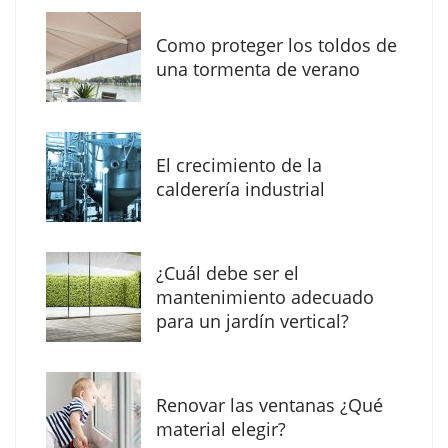
Como proteger los toldos de
una tormenta de verano
MBF Construcciones refuerza su presencia
digital con una nueva web de reformas en
El crecimiento de la
Madrid
calderería industrial
¿Cuál debe ser el
mantenimiento adecuado
para un jardín vertical?
Renovar las ventanas ¿Qué
material elegir?