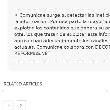
..............................................................................
✧ 𝖢𝗈𝗆𝗎𝗇𝗂𝖼𝖺𝖾 𝗌𝗎𝗋𝗀𝖾 𝖺𝗅 𝖽𝖾𝗍𝖾𝖼𝗍𝖺𝗋 𝗅𝖺𝗌 𝗂𝗇𝖾𝖿𝗂𝖼𝗂𝖾
𝗅𝖺 𝗂𝗇𝖿𝗈𝗋𝗆𝖺𝖼𝗂𝗈́𝗇. 𝖯𝗈𝗋 𝗎𝗇𝖺 𝗉𝖺𝗋𝗍𝖾 𝗅𝖺 𝗆𝖺𝗒𝗈𝗋𝗂́𝖺
𝖾𝗑𝗉𝗅𝗈𝗍𝖺𝗇 𝗅𝗈𝗌 𝖼𝗈𝗇𝗍𝖾𝗇𝗂𝖽𝗈𝗌 𝗊𝗎𝖾 𝗀𝖾𝗇𝖾𝗋𝖺 𝗌𝗎 𝗉𝗋
𝗈𝗍𝗋𝖺, 𝗅𝗈𝗌 𝗊𝗎𝖾 𝗍𝗋𝖺𝗍𝖺𝗇 𝖽𝖾 𝖾𝗑𝗉𝗅𝗈𝗍𝖺𝗋 𝖾𝗌𝗍𝖺 𝗂𝗇𝖿𝗈
𝖺𝗉𝗋𝗈𝗏𝖾𝖼𝗁𝖺𝗇 𝖺𝖽𝖾𝖼𝗎𝖺𝖽𝖺𝗆𝖾𝗇𝗍𝖾 𝗅𝗈𝗌 𝖼𝖺𝗇𝖺𝗅𝖾𝗌 
𝖺𝖼𝗍𝗎𝖺𝗅𝖾𝗌. 𝖢𝗈𝗆𝗎𝗇𝗂𝖼𝖺𝖾 𝖼𝗈𝗅𝖺𝖻𝗈𝗋𝖺 𝖼𝗈𝗇 𝖣𝖤𝖢𝖮
𝖱𝖤𝖥𝖮𝖱𝖬𝖠𝖲.𝖭𝖤𝖳
..............................................................................
RELATED ARTICLES
NOVA: innovación y diseño que transforman
espacios de la mano de Tormo Franquicias