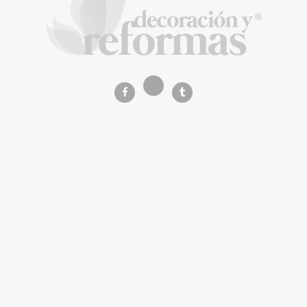
Calatrava
La Revista de referencia en
decoración y reformas
inteligentes
En
Decoración y Reformas
documentamos la
transformación integral de la vivienda desde un
rigor
técnico y arquitectónico
. Nuestro equipo analiza
materiales, normativas y soluciones de vanguardia para