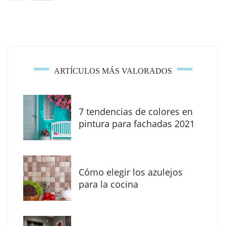
ARTÍCULOS MÁS VALORADOS
7 tendencias de colores en
pintura para fachadas 2021
Eagle Waterproofing recomienda revisar la
impermeabilización de las viviendas antes
Cómo elegir los azulejos
de las vacaciones
para la cocina