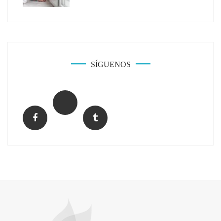
Solda Electric destaca el auge de la
soldadura con electrodo en los trabajos
donde otras tecnologías no llegan
SÍGUENOS
La arquitectura de la calma para descubrir el
mundo en la Escuela Infantil de Corral de