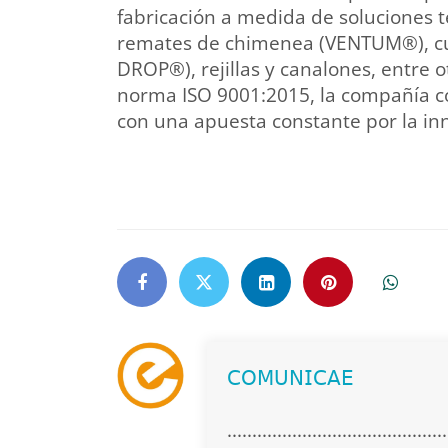
fabricación a medida de soluciones t
remates de chimenea (VENTUM®), cu
DROP®), rejillas y canalones, entre o
norma ISO 9001:2015, la compañía c
con una apuesta constante por la in
𝖢𝖮𝖬𝖴𝖭𝖨𝖢𝖠𝖤
............................................