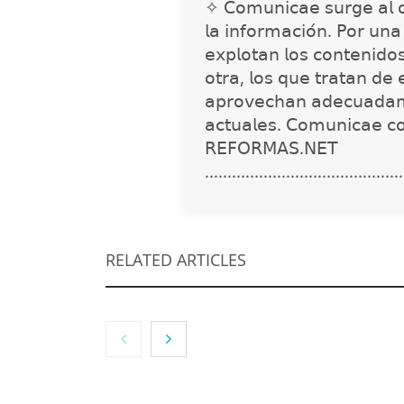
✧ 𝖢𝗈𝗆𝗎𝗇𝗂𝖼𝖺𝖾 𝗌𝗎𝗋𝗀𝖾 𝖺𝗅 𝖽𝖾𝗍
𝗅𝖺 𝗂𝗇𝖿𝗈𝗋𝗆𝖺𝖼𝗂𝗈́𝗇. 𝖯𝗈𝗋 𝗎𝗇
𝖾𝗑𝗉𝗅𝗈𝗍𝖺𝗇 𝗅𝗈𝗌 𝖼𝗈𝗇𝗍𝖾𝗇𝗂𝖽𝗈
𝗈𝗍𝗋𝖺, 𝗅𝗈𝗌 𝗊𝗎𝖾 𝗍𝗋𝖺𝗍𝖺𝗇 𝖽𝖾 
𝖺𝗉𝗋𝗈𝗏𝖾𝖼𝗁𝖺𝗇 𝖺𝖽𝖾𝖼𝗎𝖺𝖽𝖺𝗆
𝖺𝖼𝗍𝗎𝖺𝗅𝖾𝗌. 𝖢𝗈𝗆𝗎𝗇𝗂𝖼𝖺𝖾 𝖼
𝖱𝖤𝖥𝖮𝖱𝖬𝖠𝖲.𝖭𝖤𝖳
............................................
RELATED ARTICLES
NOVA: innovación y
diseño que
transforman
espacios de la mano