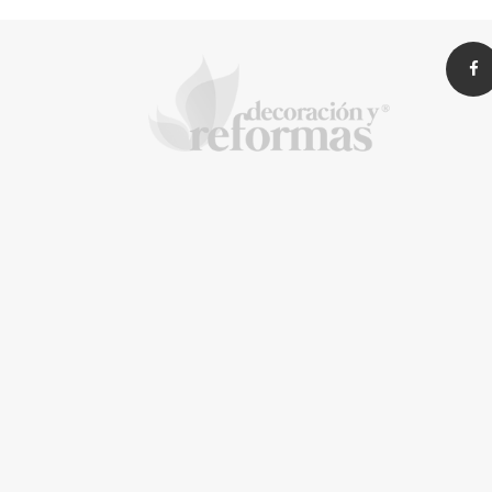
de Tormo
Franquicias
Eagle 
recomi
imperm
de las
antes 
vacaci
La Revista de referencia 
inteligentes
En
Decoración y Reformas
documentamos la tr
y arquitectónico
. Nuestro equipo analiza mate
proyecto sea impecable.
Creemos en proyectos
seguros, sostenibles y
MBF Construcciones
Solda 
que cada cambio incremente el valor real de tu 