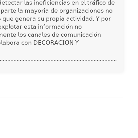
𝖾𝖼𝗍𝖺𝗋 𝗅𝖺𝗌 𝗂𝗇𝖾𝖿𝗂𝖼𝗂𝖾𝗇𝖼𝗂𝖺𝗌 𝖾𝗇 𝖾𝗅 𝗍𝗋𝖺́𝖿𝗂𝖼𝗈 𝖽𝖾
 𝗉𝖺𝗋𝗍𝖾 𝗅𝖺 𝗆𝖺𝗒𝗈𝗋𝗂́𝖺 𝖽𝖾 𝗈𝗋𝗀𝖺𝗇𝗂𝗓𝖺𝖼𝗂𝗈𝗇𝖾𝗌 𝗇𝗈
𝗌 𝗊𝗎𝖾 𝗀𝖾𝗇𝖾𝗋𝖺 𝗌𝗎 𝗉𝗋𝗈𝗉𝗂𝖺 𝖺𝖼𝗍𝗂𝗏𝗂𝖽𝖺𝖽. 𝖸 𝗉𝗈𝗋
𝗑𝗉𝗅𝗈𝗍𝖺𝗋 𝖾𝗌𝗍𝖺 𝗂𝗇𝖿𝗈𝗋𝗆𝖺𝖼𝗂𝗈́𝗇 𝗇𝗈
𝗇𝗍𝖾 𝗅𝗈𝗌 𝖼𝖺𝗇𝖺𝗅𝖾𝗌 𝖽𝖾 𝖼𝗈𝗆𝗎𝗇𝗂𝖼𝖺𝖼𝗂𝗈́𝗇
𝗈𝗅𝖺𝖻𝗈𝗋𝖺 𝖼𝗈𝗇 𝖣𝖤𝖢𝖮𝖱𝖠𝖢𝖨𝖮́𝖭 𝖸
............................................................................