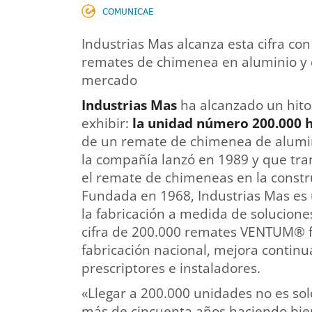
𝖢𝖮𝖬𝖴𝖭𝖨𝖢𝖠𝖤
Industrias Mas alcanza esta cifra c
remates de chimenea en aluminio y 
mercado
Industrias Mas
ha alcanzado un hito
exhibir:
la unidad número 200.000 h
de un remate de chimenea de alumi
la compañía lanzó en 1989 y que tran
el remate de chimeneas en la constr
Fundada en 1968, Industrias Mas es 
la fabricación a medida de soluciones
cifra de 200.000 remates VENTUM® f
fabricación nacional, mejora continu
prescriptores e instaladores.
«Llegar a 200.000 unidades no es so
más de cincuenta años haciendo bie