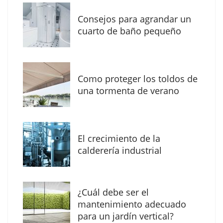
Consejos para agrandar un
cuarto de baño pequeño
Como proteger los toldos de
una tormenta de verano
MBF Construcciones refuerza su presencia
digital con una nueva web de reformas en
El crecimiento de la
Madrid
calderería industrial
¿Cuál debe ser el
mantenimiento adecuado
para un jardín vertical?