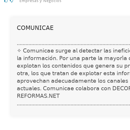
Empresas y Negocios
𝖢𝖮𝖬𝖴𝖭𝖨𝖢𝖠𝖤
..............................................................................
✧ 𝖢𝗈𝗆𝗎𝗇𝗂𝖼𝖺𝖾 𝗌𝗎𝗋𝗀𝖾 𝖺𝗅 𝖽𝖾𝗍𝖾𝖼𝗍𝖺𝗋 𝗅𝖺𝗌 𝗂𝗇𝖾𝖿𝗂𝖼𝗂𝖾
𝗅𝖺 𝗂𝗇𝖿𝗈𝗋𝗆𝖺𝖼𝗂𝗈́𝗇. 𝖯𝗈𝗋 𝗎𝗇𝖺 𝗉𝖺𝗋𝗍𝖾 𝗅𝖺 𝗆𝖺𝗒𝗈𝗋𝗂́𝖺
𝖾𝗑𝗉𝗅𝗈𝗍𝖺𝗇 𝗅𝗈𝗌 𝖼𝗈𝗇𝗍𝖾𝗇𝗂𝖽𝗈𝗌 𝗊𝗎𝖾 𝗀𝖾𝗇𝖾𝗋𝖺 𝗌𝗎 𝗉𝗋
𝗈𝗍𝗋𝖺, 𝗅𝗈𝗌 𝗊𝗎𝖾 𝗍𝗋𝖺𝗍𝖺𝗇 𝖽𝖾 𝖾𝗑𝗉𝗅𝗈𝗍𝖺𝗋 𝖾𝗌𝗍𝖺 𝗂𝗇𝖿𝗈
𝖺𝗉𝗋𝗈𝗏𝖾𝖼𝗁𝖺𝗇 𝖺𝖽𝖾𝖼𝗎𝖺𝖽𝖺𝗆𝖾𝗇𝗍𝖾 𝗅𝗈𝗌 𝖼𝖺𝗇𝖺𝗅𝖾𝗌 
𝖺𝖼𝗍𝗎𝖺𝗅𝖾𝗌. 𝖢𝗈𝗆𝗎𝗇𝗂𝖼𝖺𝖾 𝖼𝗈𝗅𝖺𝖻𝗈𝗋𝖺 𝖼𝗈𝗇 𝖣𝖤𝖢𝖮
𝖱𝖤𝖥𝖮𝖱𝖬𝖠𝖲.𝖭𝖤𝖳
..............................................................................