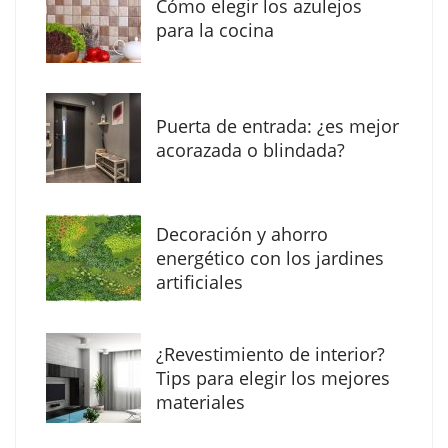
Cómo elegir los azulejos
de las vacaciones
para la cocina
Puerta de entrada: ¿es mejor
acorazada o blindada?
Decoración y ahorro
energético con los jardines
artificiales
The Factory School explica por qué aprender
¿Revestimiento de interior?
herramientas de IA ya no es suficiente para
Tips para elegir los mejores
los profesionales de la arquitectura
materiales