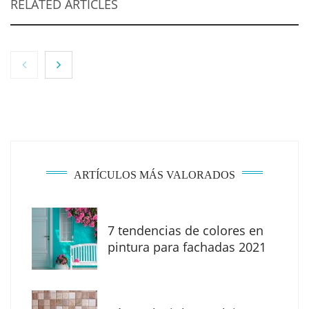
RELATED ARTICLES
NOVA: innovación y diseño que transforman
espacios de la mano de Tormo Franquicias
ARTÍCULOS MÁS VALORADOS
7 tendencias de colores en
pintura para fachadas 2021
Eagle Waterproofing recomienda revisar la
impermeabilización de las viviendas antes