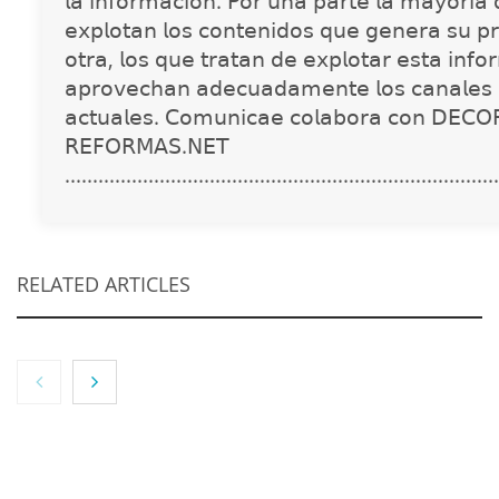
𝗅𝖺 𝗂𝗇𝖿𝗈𝗋𝗆𝖺𝖼𝗂𝗈́𝗇. 𝖯𝗈𝗋 𝗎𝗇𝖺 𝗉𝖺𝗋𝗍𝖾 𝗅𝖺 𝗆𝖺𝗒𝗈𝗋𝗂́𝖺
𝖾𝗑𝗉𝗅𝗈𝗍𝖺𝗇 𝗅𝗈𝗌 𝖼𝗈𝗇𝗍𝖾𝗇𝗂𝖽𝗈𝗌 𝗊𝗎𝖾 𝗀𝖾𝗇𝖾𝗋𝖺 𝗌𝗎 𝗉𝗋
𝗈𝗍𝗋𝖺, 𝗅𝗈𝗌 𝗊𝗎𝖾 𝗍𝗋𝖺𝗍𝖺𝗇 𝖽𝖾 𝖾𝗑𝗉𝗅𝗈𝗍𝖺𝗋 𝖾𝗌𝗍𝖺 𝗂𝗇𝖿𝗈
𝖺𝗉𝗋𝗈𝗏𝖾𝖼𝗁𝖺𝗇 𝖺𝖽𝖾𝖼𝗎𝖺𝖽𝖺𝗆𝖾𝗇𝗍𝖾 𝗅𝗈𝗌 𝖼𝖺𝗇𝖺𝗅𝖾𝗌 
𝖺𝖼𝗍𝗎𝖺𝗅𝖾𝗌. 𝖢𝗈𝗆𝗎𝗇𝗂𝖼𝖺𝖾 𝖼𝗈𝗅𝖺𝖻𝗈𝗋𝖺 𝖼𝗈𝗇 𝖣𝖤𝖢𝖮
𝖱𝖤𝖥𝖮𝖱𝖬𝖠𝖲.𝖭𝖤𝖳
..............................................................................
RELATED ARTICLES