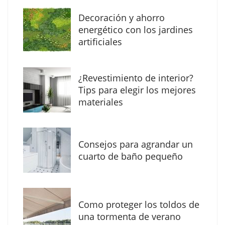
Decoración y ahorro
MBF Construcciones refuerza su presencia
energético con los jardines
digital con una nueva web de reformas en
artificiales
Madrid
¿Revestimiento de interior?
Tips para elegir los mejores
materiales
Consejos para agrandar un
cuarto de baño pequeño
Como proteger los toldos de
Solda Electric destaca el auge de la
una tormenta de verano
soldadura con electrodo en los trabajos