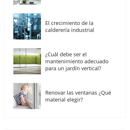
donde otras tecnologías no llegan
El crecimiento de la
calderería industrial
¿Cuál debe ser el
mantenimiento adecuado
para un jardín vertical?
Renovar las ventanas ¿Qué
La arquitectura de la calma para descubrir el
material elegir?
mundo en la Escuela Infantil de Corral de
Calatrava