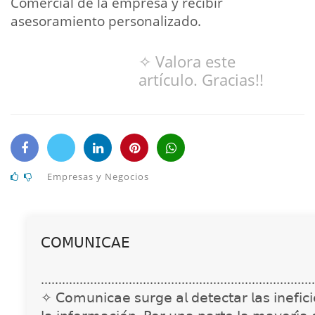
Comercial de la empresa y recibir
asesoramiento personalizado.
✧ Valora este
artículo. Gracias!!
Empresas y Negocios
𝖢𝖮𝖬𝖴𝖭𝖨𝖢𝖠𝖤
..............................................................................
✧ 𝖢𝗈𝗆𝗎𝗇𝗂𝖼𝖺𝖾 𝗌𝗎𝗋𝗀𝖾 𝖺𝗅 𝖽𝖾𝗍𝖾𝖼𝗍𝖺𝗋 𝗅𝖺𝗌 𝗂𝗇𝖾𝖿𝗂𝖼𝗂𝖾