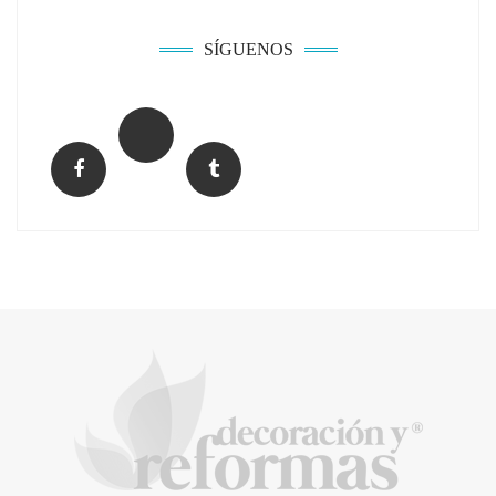
SÍGUENOS
El Grupo FCC mejora más de un 13% su cifra
de negocio en el primer semestre de 2026
COPISA construirá junto a Visoren 875
viviendas protegidas en Cataluña tras
adjudicarse dos lotes del plan de alquiler
asequible