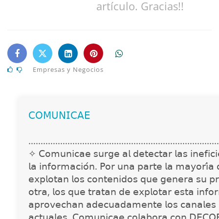
artículo. Gracias!!
Empresas y Negocios
𝖢𝖮𝖬𝖴𝖭𝖨𝖢𝖠𝖤
..............................................................................
✧ 𝖢𝗈𝗆𝗎𝗇𝗂𝖼𝖺𝖾 𝗌𝗎𝗋𝗀𝖾 𝖺𝗅 𝖽𝖾𝗍𝖾𝖼𝗍𝖺𝗋 𝗅𝖺𝗌 𝗂𝗇𝖾𝖿𝗂𝖼𝗂𝖾
𝗅𝖺 𝗂𝗇𝖿𝗈𝗋𝗆𝖺𝖼𝗂𝗈́𝗇. 𝖯𝗈𝗋 𝗎𝗇𝖺 𝗉𝖺𝗋𝗍𝖾 𝗅𝖺 𝗆𝖺𝗒𝗈𝗋𝗂́𝖺
𝖾𝗑𝗉𝗅𝗈𝗍𝖺𝗇 𝗅𝗈𝗌 𝖼𝗈𝗇𝗍𝖾𝗇𝗂𝖽𝗈𝗌 𝗊𝗎𝖾 𝗀𝖾𝗇𝖾𝗋𝖺 𝗌𝗎 𝗉𝗋
𝗈𝗍𝗋𝖺, 𝗅𝗈𝗌 𝗊𝗎𝖾 𝗍𝗋𝖺𝗍𝖺𝗇 𝖽𝖾 𝖾𝗑𝗉𝗅𝗈𝗍𝖺𝗋 𝖾𝗌𝗍𝖺 𝗂𝗇𝖿𝗈
𝖺𝗉𝗋𝗈𝗏𝖾𝖼𝗁𝖺𝗇 𝖺𝖽𝖾𝖼𝗎𝖺𝖽𝖺𝗆𝖾𝗇𝗍𝖾 𝗅𝗈𝗌 𝖼𝖺𝗇𝖺𝗅𝖾𝗌 
𝖺𝖼𝗍𝗎𝖺𝗅𝖾𝗌. 𝖢𝗈𝗆𝗎𝗇𝗂𝖼𝖺𝖾 𝖼𝗈𝗅𝖺𝖻𝗈𝗋𝖺 𝖼𝗈𝗇 𝖣𝖤𝖢𝖮