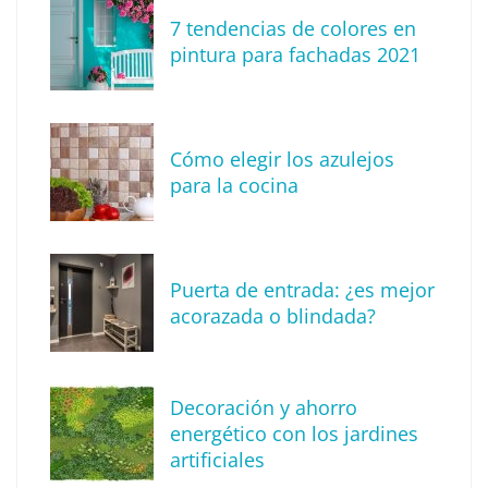
7 tendencias de colores en
pintura para fachadas 2021
Eagle Waterproofing recomienda revisar la
impermeabilización de las viviendas antes
Cómo elegir los azulejos
de las vacaciones
para la cocina
Puerta de entrada: ¿es mejor
acorazada o blindada?
Decoración y ahorro
energético con los jardines
artificiales