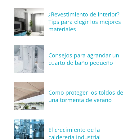
The Factory School explica por qué aprender
¿Revestimiento de interior?
herramientas de IA ya no es suficiente para
Tips para elegir los mejores
los profesionales de la arquitectura
materiales
Consejos para agrandar un
cuarto de baño pequeño
Como proteger los toldos de
una tormenta de verano
MBF Construcciones refuerza su presencia
digital con una nueva web de reformas en
El crecimiento de la
Madrid
calderería industrial