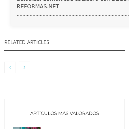
𝖱𝖤𝖥𝖮𝖱𝖬𝖠𝖲.𝖭𝖤𝖳
..............................................................................
RELATED ARTICLES
NOVA: innovación y diseño que transforman
espacios de la mano de Tormo Franquicias
ARTÍCULOS MÁS VALORADOS