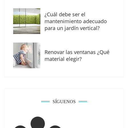
¿Cuál debe ser el
mantenimiento adecuado
para un jardín vertical?
Renovar las ventanas ¿Qué
La arquitectura de la calma para descubrir el
material elegir?
mundo en la Escuela Infantil de Corral de
Calatrava
SÍGUENOS