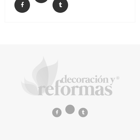
El Grupo FCC mejora más de un 13% su cifra
de negocio en el primer semestre de 2026
COPISA construirá junto a Visoren 875
viviendas protegidas en Cataluña tras
adjudicarse dos lotes del plan de alquiler
asequible