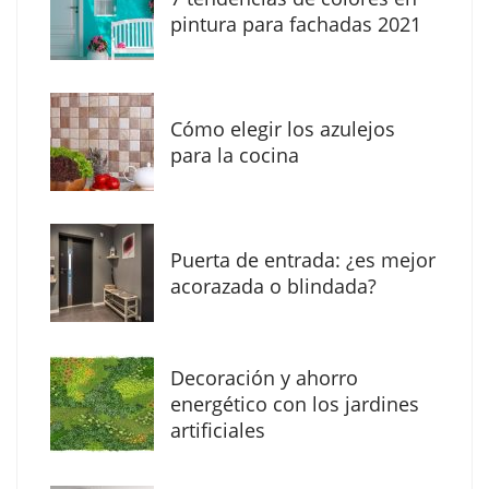
The Factory School explica por qué aprender
pintura para fachadas 2021
herramientas de IA ya no es suficiente para
los profesionales de la arquitectura
Cómo elegir los azulejos
para la cocina
Puerta de entrada: ¿es mejor
acorazada o blindada?
Decoración y ahorro
MBF Construcciones refuerza su presencia
energético con los jardines
digital con una nueva web de reformas en
artificiales
Madrid