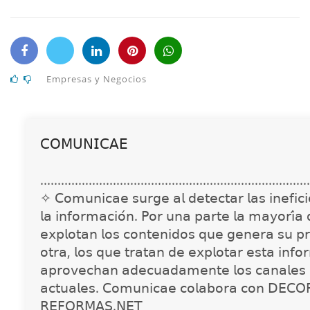
Empresas y Negocios
𝖢𝖮𝖬𝖴𝖭𝖨𝖢𝖠𝖤
..............................................................................
✧ 𝖢𝗈𝗆𝗎𝗇𝗂𝖼𝖺𝖾 𝗌𝗎𝗋𝗀𝖾 𝖺𝗅 𝖽𝖾𝗍𝖾𝖼𝗍𝖺𝗋 𝗅𝖺𝗌 𝗂𝗇𝖾𝖿𝗂𝖼𝗂𝖾
𝗅𝖺 𝗂𝗇𝖿𝗈𝗋𝗆𝖺𝖼𝗂𝗈́𝗇. 𝖯𝗈𝗋 𝗎𝗇𝖺 𝗉𝖺𝗋𝗍𝖾 𝗅𝖺 𝗆𝖺𝗒𝗈𝗋𝗂́𝖺
𝖾𝗑𝗉𝗅𝗈𝗍𝖺𝗇 𝗅𝗈𝗌 𝖼𝗈𝗇𝗍𝖾𝗇𝗂𝖽𝗈𝗌 𝗊𝗎𝖾 𝗀𝖾𝗇𝖾𝗋𝖺 𝗌𝗎 𝗉𝗋
𝗈𝗍𝗋𝖺, 𝗅𝗈𝗌 𝗊𝗎𝖾 𝗍𝗋𝖺𝗍𝖺𝗇 𝖽𝖾 𝖾𝗑𝗉𝗅𝗈𝗍𝖺𝗋 𝖾𝗌𝗍𝖺 𝗂𝗇𝖿𝗈
𝖺𝗉𝗋𝗈𝗏𝖾𝖼𝗁𝖺𝗇 𝖺𝖽𝖾𝖼𝗎𝖺𝖽𝖺𝗆𝖾𝗇𝗍𝖾 𝗅𝗈𝗌 𝖼𝖺𝗇𝖺𝗅𝖾𝗌 
𝖺𝖼𝗍𝗎𝖺𝗅𝖾𝗌. 𝖢𝗈𝗆𝗎𝗇𝗂𝖼𝖺𝖾 𝖼𝗈𝗅𝖺𝖻𝗈𝗋𝖺 𝖼𝗈𝗇 𝖣𝖤𝖢𝖮
𝖱𝖤𝖥𝖮𝖱𝖬𝖠𝖲.𝖭𝖤𝖳