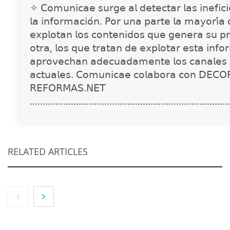
✧ 𝖢𝗈𝗆𝗎𝗇𝗂𝖼𝖺𝖾 𝗌𝗎𝗋𝗀𝖾 𝖺𝗅 𝖽𝖾𝗍𝖾𝖼𝗍𝖺𝗋 𝗅𝖺𝗌 𝗂𝗇𝖾𝖿𝗂𝖼𝗂𝖾
𝗅𝖺 𝗂𝗇𝖿𝗈𝗋𝗆𝖺𝖼𝗂𝗈́𝗇. 𝖯𝗈𝗋 𝗎𝗇𝖺 𝗉𝖺𝗋𝗍𝖾 𝗅𝖺 𝗆𝖺𝗒𝗈𝗋𝗂́𝖺
𝖾𝗑𝗉𝗅𝗈𝗍𝖺𝗇 𝗅𝗈𝗌 𝖼𝗈𝗇𝗍𝖾𝗇𝗂𝖽𝗈𝗌 𝗊𝗎𝖾 𝗀𝖾𝗇𝖾𝗋𝖺 𝗌𝗎 𝗉𝗋
𝗈𝗍𝗋𝖺, 𝗅𝗈𝗌 𝗊𝗎𝖾 𝗍𝗋𝖺𝗍𝖺𝗇 𝖽𝖾 𝖾𝗑𝗉𝗅𝗈𝗍𝖺𝗋 𝖾𝗌𝗍𝖺 𝗂𝗇𝖿𝗈
𝖺𝗉𝗋𝗈𝗏𝖾𝖼𝗁𝖺𝗇 𝖺𝖽𝖾𝖼𝗎𝖺𝖽𝖺𝗆𝖾𝗇𝗍𝖾 𝗅𝗈𝗌 𝖼𝖺𝗇𝖺𝗅𝖾𝗌 
𝖺𝖼𝗍𝗎𝖺𝗅𝖾𝗌. 𝖢𝗈𝗆𝗎𝗇𝗂𝖼𝖺𝖾 𝖼𝗈𝗅𝖺𝖻𝗈𝗋𝖺 𝖼𝗈𝗇 𝖣𝖤𝖢𝖮
𝖱𝖤𝖥𝖮𝖱𝖬𝖠𝖲.𝖭𝖤𝖳
..............................................................................
RELATED ARTICLES