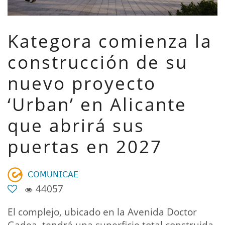
Kategora comienza la
construcción de su
nuevo proyecto
‘Urban’ en Alicante
que abrirá sus
puertas en 2027
𝖢𝖮𝖬𝖴𝖭𝖨𝖢𝖠𝖤
44057
El complejo, ubicado en la Avenida Doctor
Gadea, tendrá una superficie total construida