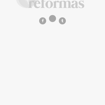
La Revista de referencia en
decoración y reformas
inteligentes
En
Decoración y Reformas
documentamos la
transformación integral de la vivienda desde un
rigor
técnico y arquitectónico
. Nuestro equipo analiza
materiales, normativas y soluciones de vanguardia para
que tu proyecto sea impecable.