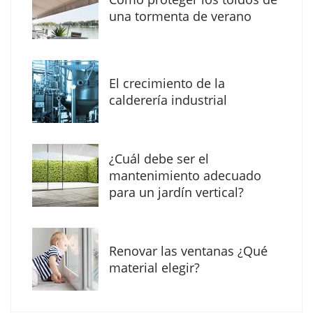
Solda Electric destaca el auge de la
una tormenta de verano
soldadura con electrodo en los trabajos
donde otras tecnologías no llegan
El crecimiento de la
calderería industrial
¿Cuál debe ser el
mantenimiento adecuado
para un jardín vertical?
Renovar las ventanas ¿Qué
La arquitectura de la calma para descubrir el
material elegir?
mundo en la Escuela Infantil de Corral de
Calatrava