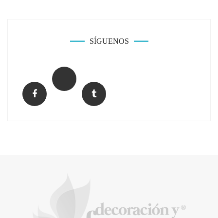
SÍGUENOS
El Grupo FCC mejora más de un 13% su cifra
de negocio en el primer semestre de 2026
COPISA construirá junto a Visoren 875
viviendas protegidas en Cataluña tras
adjudicarse dos lotes del plan de alquiler
asequible