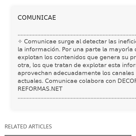
𝖢𝖮𝖬𝖴𝖭𝖨𝖢𝖠𝖤
..............................................................................
✧ 𝖢𝗈𝗆𝗎𝗇𝗂𝖼𝖺𝖾 𝗌𝗎𝗋𝗀𝖾 𝖺𝗅 𝖽𝖾𝗍𝖾𝖼𝗍𝖺𝗋 𝗅𝖺𝗌 𝗂𝗇𝖾𝖿𝗂𝖼𝗂𝖾
𝗅𝖺 𝗂𝗇𝖿𝗈𝗋𝗆𝖺𝖼𝗂𝗈́𝗇. 𝖯𝗈𝗋 𝗎𝗇𝖺 𝗉𝖺𝗋𝗍𝖾 𝗅𝖺 𝗆𝖺𝗒𝗈𝗋𝗂́𝖺
𝖾𝗑𝗉𝗅𝗈𝗍𝖺𝗇 𝗅𝗈𝗌 𝖼𝗈𝗇𝗍𝖾𝗇𝗂𝖽𝗈𝗌 𝗊𝗎𝖾 𝗀𝖾𝗇𝖾𝗋𝖺 𝗌𝗎 𝗉𝗋
𝗈𝗍𝗋𝖺, 𝗅𝗈𝗌 𝗊𝗎𝖾 𝗍𝗋𝖺𝗍𝖺𝗇 𝖽𝖾 𝖾𝗑𝗉𝗅𝗈𝗍𝖺𝗋 𝖾𝗌𝗍𝖺 𝗂𝗇𝖿𝗈
𝖺𝗉𝗋𝗈𝗏𝖾𝖼𝗁𝖺𝗇 𝖺𝖽𝖾𝖼𝗎𝖺𝖽𝖺𝗆𝖾𝗇𝗍𝖾 𝗅𝗈𝗌 𝖼𝖺𝗇𝖺𝗅𝖾𝗌 
𝖺𝖼𝗍𝗎𝖺𝗅𝖾𝗌. 𝖢𝗈𝗆𝗎𝗇𝗂𝖼𝖺𝖾 𝖼𝗈𝗅𝖺𝖻𝗈𝗋𝖺 𝖼𝗈𝗇 𝖣𝖤𝖢𝖮
𝖱𝖤𝖥𝖮𝖱𝖬𝖠𝖲.𝖭𝖤𝖳
..............................................................................
RELATED ARTICLES