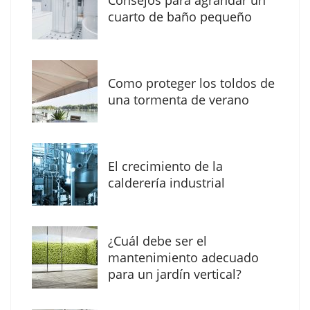
cuarto de baño pequeño
Como proteger los toldos de
una tormenta de verano
MBF Construcciones refuerza su presencia
digital con una nueva web de reformas en
El crecimiento de la
Madrid
calderería industrial
¿Cuál debe ser el
mantenimiento adecuado
para un jardín vertical?