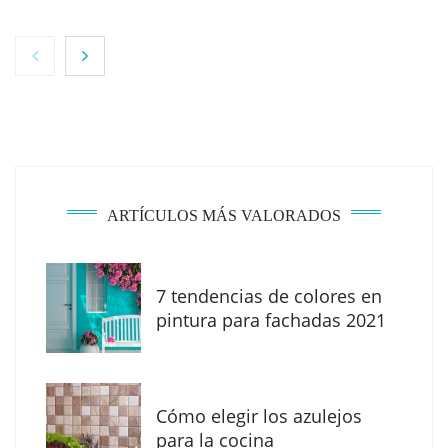
NOVA: innovación y diseño que transforman
espacios de la mano de Tormo Franquicias
ARTÍCULOS MÁS VALORADOS
7 tendencias de colores en
pintura para fachadas 2021
Eagle Waterproofing recomienda revisar la
impermeabilización de las viviendas antes
Cómo elegir los azulejos
de las vacaciones
para la cocina