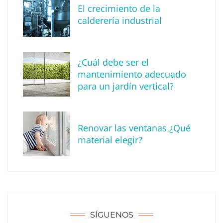
digital con una nueva web de reformas en
El crecimiento de la
Madrid
calderería industrial
¿Cuál debe ser el
mantenimiento adecuado
para un jardín vertical?
Renovar las ventanas ¿Qué
material elegir?
Solda Electric destaca el auge de la
soldadura con electrodo en los trabajos
donde otras tecnologías no llegan
SÍGUENOS