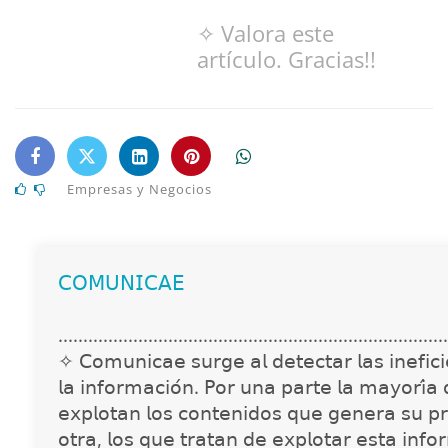
✧ Valora este
artículo. Gracias!!
Empresas y Negocios
𝖢𝖮𝖬𝖴𝖭𝖨𝖢𝖠𝖤
..............................................................................
✧ 𝖢𝗈𝗆𝗎𝗇𝗂𝖼𝖺𝖾 𝗌𝗎𝗋𝗀𝖾 𝖺𝗅 𝖽𝖾𝗍𝖾𝖼𝗍𝖺𝗋 𝗅𝖺𝗌 𝗂𝗇𝖾𝖿𝗂𝖼𝗂𝖾
𝗅𝖺 𝗂𝗇𝖿𝗈𝗋𝗆𝖺𝖼𝗂𝗈́𝗇. 𝖯𝗈𝗋 𝗎𝗇𝖺 𝗉𝖺𝗋𝗍𝖾 𝗅𝖺 𝗆𝖺𝗒𝗈𝗋𝗂́𝖺
𝖾𝗑𝗉𝗅𝗈𝗍𝖺𝗇 𝗅𝗈𝗌 𝖼𝗈𝗇𝗍𝖾𝗇𝗂𝖽𝗈𝗌 𝗊𝗎𝖾 𝗀𝖾𝗇𝖾𝗋𝖺 𝗌𝗎 𝗉𝗋
𝗈𝗍𝗋𝖺, 𝗅𝗈𝗌 𝗊𝗎𝖾 𝗍𝗋𝖺𝗍𝖺𝗇 𝖽𝖾 𝖾𝗑𝗉𝗅𝗈𝗍𝖺𝗋 𝖾𝗌𝗍𝖺 𝗂𝗇𝖿𝗈