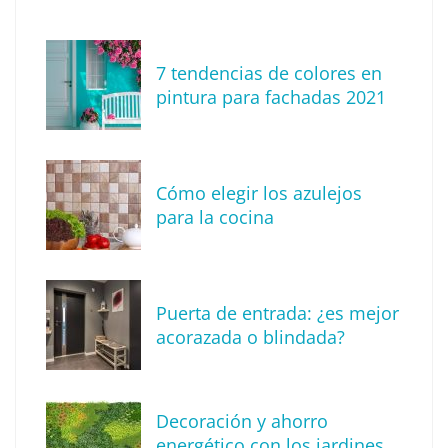
7 tendencias de colores en
pintura para fachadas 2021
Eagle Waterproofing recomienda revisar la
impermeabilización de las viviendas antes
Cómo elegir los azulejos
de las vacaciones
para la cocina
Puerta de entrada: ¿es mejor
acorazada o blindada?
Decoración y ahorro
energético con los jardines