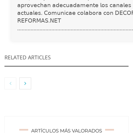
𝖺𝗉𝗋𝗈𝗏𝖾𝖼𝗁𝖺𝗇 𝖺𝖽𝖾𝖼𝗎𝖺𝖽𝖺𝗆𝖾𝗇𝗍𝖾 𝗅𝗈𝗌 𝖼𝖺𝗇𝖺𝗅𝖾𝗌 
𝖺𝖼𝗍𝗎𝖺𝗅𝖾𝗌. 𝖢𝗈𝗆𝗎𝗇𝗂𝖼𝖺𝖾 𝖼𝗈𝗅𝖺𝖻𝗈𝗋𝖺 𝖼𝗈𝗇 𝖣𝖤𝖢𝖮
𝖱𝖤𝖥𝖮𝖱𝖬𝖠𝖲.𝖭𝖤𝖳
..............................................................................
RELATED ARTICLES
NOVA: innovación y diseño que transforman
espacios de la mano de Tormo Franquicias
ARTÍCULOS MÁS VALORADOS