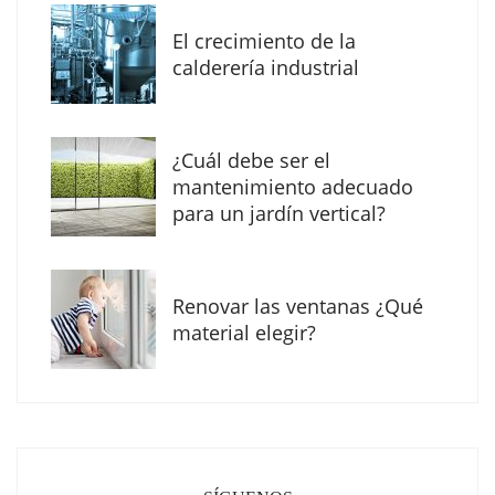
El crecimiento de la
calderería industrial
¿Cuál debe ser el
mantenimiento adecuado
para un jardín vertical?
Renovar las ventanas ¿Qué
El Grupo FCC mejora más de un 13% su cifra
material elegir?
de negocio en el primer semestre de 2026
COPISA construirá junto a Visoren 875
viviendas protegidas en Cataluña tras
adjudicarse dos lotes del plan de alquiler
asequible