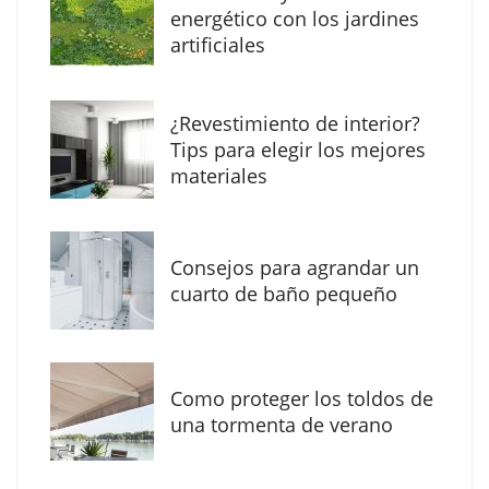
Solda Electric destaca el auge de la
energético con los jardines
soldadura con electrodo en los trabajos
artificiales
donde otras tecnologías no llegan
¿Revestimiento de interior?
Tips para elegir los mejores
materiales
Consejos para agrandar un
cuarto de baño pequeño
Como proteger los toldos de
La arquitectura de la calma para descubrir el
una tormenta de verano
mundo en la Escuela Infantil de Corral de
Calatrava