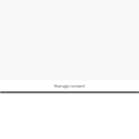
©2004 -
2026
Revista
Revista Decoración y Reformas
Todos los
derechos sobre las marcas, imágenes y contenidos están
protegidos.
POLÍTICA DE PRIVACIDAD
I
POLÍTICA DE COOKIES
I
AVISO
LEGAL
Manage consent