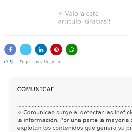
✧ Valora este
artículo. Gracias!!
Empresas y Negocios
𝖢𝖮𝖬𝖴𝖭𝖨𝖢𝖠𝖤
..............................................................................
✧ 𝖢𝗈𝗆𝗎𝗇𝗂𝖼𝖺𝖾 𝗌𝗎𝗋𝗀𝖾 𝖺𝗅 𝖽𝖾𝗍𝖾𝖼𝗍𝖺𝗋 𝗅𝖺𝗌 𝗂𝗇𝖾𝖿𝗂𝖼𝗂𝖾
𝗅𝖺 𝗂𝗇𝖿𝗈𝗋𝗆𝖺𝖼𝗂𝗈́𝗇. 𝖯𝗈𝗋 𝗎𝗇𝖺 𝗉𝖺𝗋𝗍𝖾 𝗅𝖺 𝗆𝖺𝗒𝗈𝗋𝗂́𝖺
𝖾𝗑𝗉𝗅𝗈𝗍𝖺𝗇 𝗅𝗈𝗌 𝖼𝗈𝗇𝗍𝖾𝗇𝗂𝖽𝗈𝗌 𝗊𝗎𝖾 𝗀𝖾𝗇𝖾𝗋𝖺 𝗌𝗎 𝗉𝗋