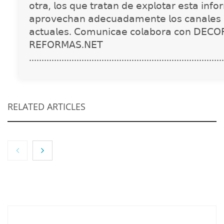
𝗈𝗍𝗋𝖺, 𝗅𝗈𝗌 𝗊𝗎𝖾 𝗍𝗋𝖺𝗍𝖺𝗇 𝖽𝖾 𝖾𝗑𝗉𝗅𝗈𝗍𝖺𝗋 𝖾𝗌𝗍𝖺 𝗂𝗇𝖿𝗈
𝖺𝗉𝗋𝗈𝗏𝖾𝖼𝗁𝖺𝗇 𝖺𝖽𝖾𝖼𝗎𝖺𝖽𝖺𝗆𝖾𝗇𝗍𝖾 𝗅𝗈𝗌 𝖼𝖺𝗇𝖺𝗅𝖾𝗌 
𝖺𝖼𝗍𝗎𝖺𝗅𝖾𝗌. 𝖢𝗈𝗆𝗎𝗇𝗂𝖼𝖺𝖾 𝖼𝗈𝗅𝖺𝖻𝗈𝗋𝖺 𝖼𝗈𝗇 𝖣𝖤𝖢𝖮
𝖱𝖤𝖥𝖮𝖱𝖬𝖠𝖲.𝖭𝖤𝖳
..............................................................................
RELATED ARTICLES