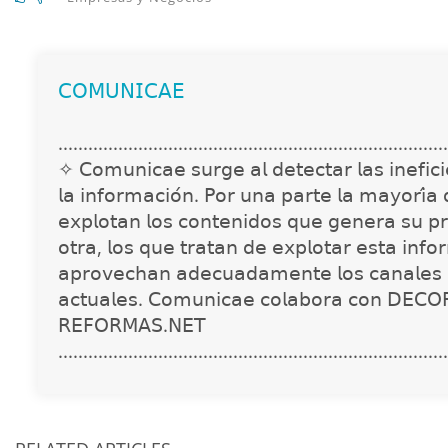
𝖢𝖮𝖬𝖴𝖭𝖨𝖢𝖠𝖤
..............................................................................
✧ 𝖢𝗈𝗆𝗎𝗇𝗂𝖼𝖺𝖾 𝗌𝗎𝗋𝗀𝖾 𝖺𝗅 𝖽𝖾𝗍𝖾𝖼𝗍𝖺𝗋 𝗅𝖺𝗌 𝗂𝗇𝖾𝖿𝗂𝖼𝗂𝖾
𝗅𝖺 𝗂𝗇𝖿𝗈𝗋𝗆𝖺𝖼𝗂𝗈́𝗇. 𝖯𝗈𝗋 𝗎𝗇𝖺 𝗉𝖺𝗋𝗍𝖾 𝗅𝖺 𝗆𝖺𝗒𝗈𝗋𝗂́𝖺
𝖾𝗑𝗉𝗅𝗈𝗍𝖺𝗇 𝗅𝗈𝗌 𝖼𝗈𝗇𝗍𝖾𝗇𝗂𝖽𝗈𝗌 𝗊𝗎𝖾 𝗀𝖾𝗇𝖾𝗋𝖺 𝗌𝗎 𝗉𝗋
𝗈𝗍𝗋𝖺, 𝗅𝗈𝗌 𝗊𝗎𝖾 𝗍𝗋𝖺𝗍𝖺𝗇 𝖽𝖾 𝖾𝗑𝗉𝗅𝗈𝗍𝖺𝗋 𝖾𝗌𝗍𝖺 𝗂𝗇𝖿𝗈
𝖺𝗉𝗋𝗈𝗏𝖾𝖼𝗁𝖺𝗇 𝖺𝖽𝖾𝖼𝗎𝖺𝖽𝖺𝗆𝖾𝗇𝗍𝖾 𝗅𝗈𝗌 𝖼𝖺𝗇𝖺𝗅𝖾𝗌 
𝖺𝖼𝗍𝗎𝖺𝗅𝖾𝗌. 𝖢𝗈𝗆𝗎𝗇𝗂𝖼𝖺𝖾 𝖼𝗈𝗅𝖺𝖻𝗈𝗋𝖺 𝖼𝗈𝗇 𝖣𝖤𝖢𝖮
𝖱𝖤𝖥𝖮𝖱𝖬𝖠𝖲.𝖭𝖤𝖳
..............................................................................