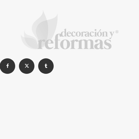
de negocio en el primer semestre de 2026
COPISA construirá junto a Visoren 875
viviendas protegidas en Cataluña tras
adjudicarse dos lotes del plan de alquiler
asequible
La Revista de referencia en
decoración y reformas
inteligentes
En
Decoración y Reformas
documentamos la