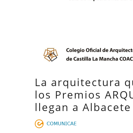
La arquitectura q
los Premios ARQ
llegan a Albacete
𝖢𝖮𝖬𝖴𝖭𝖨𝖢𝖠𝖤