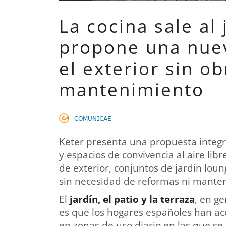
La cocina sale al 
propone una nuev
el exterior sin ob
mantenimiento
𝖢𝖮𝖬𝖴𝖭𝖨𝖢𝖠𝖤
Keter presenta una propuesta integra
y espacios de convivencia al aire l
de exterior, conjuntos de jardín loun
sin necesidad de reformas ni mante
El
jardín, el patio y la terraza
, en g
es que los hogares españoles han ac
en zonas de uso diario en las que se