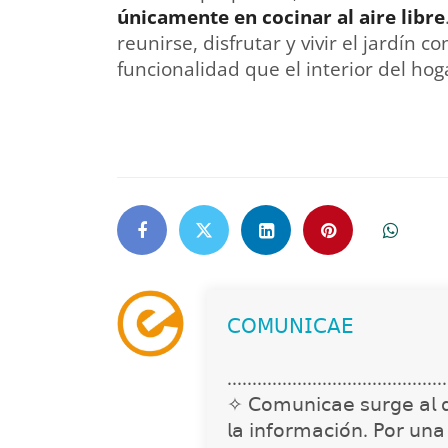
únicamente en cocinar al aire libre
reunirse, disfrutar y vivir el jardín
funcionalidad que el interior del hog
𝖢𝖮𝖬𝖴𝖭𝖨𝖢𝖠𝖤
............................................
✧ 𝖢𝗈𝗆𝗎𝗇𝗂𝖼𝖺𝖾 𝗌𝗎𝗋𝗀𝖾 𝖺𝗅 𝖽𝖾𝗍
𝗅𝖺 𝗂𝗇𝖿𝗈𝗋𝗆𝖺𝖼𝗂𝗈́𝗇. 𝖯𝗈𝗋 𝗎𝗇