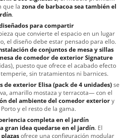
n que la
zona de barbacoa sea también el
rdín
.
 diseñados para compartir
pieza que convierte el espacio en un lugar
to, el diseño debe estar pensado para ello.
nstalación de conjuntos de mesa y sillas
mesa de comedor de exterior Signature
das), puesto que ofrece el acabado efecto
ntemperie, sin tratamientos ni barnices.
as de exterior Elisa (pack de 4 unidades)
se
va, amarillo mostaza y terracota— con el
ción del ambiente del comedor exterior
y
orto y el resto de la gama.
eriencia completa en el jardín
a gran idea quedarse en el jardín
. El
 plazas
ofrece una configuración modular