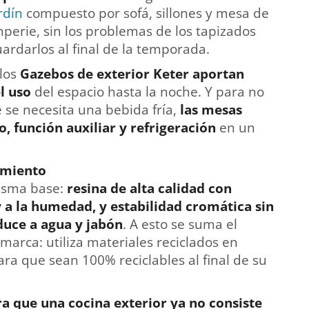
rdín
compuesto por sofá, sillones y mesa de
mperie, sin los problemas de los tapizados
ardarlos al final de la temporada.
 los
Gazebos de exterior Keter
aportan
l uso
del espacio hasta la noche. Y para no
 se necesita una bebida fría,
las mesas
, función auxiliar y refrigeración
en un
imiento
isma base:
resina de alta calidad con
y a la humedad, y estabilidad cromática sin
duce a agua y jabón
. A esto se suma el
marca: utiliza materiales reciclados en
ara que sean 100% reciclables al final de su
a que una cocina exterior ya no consiste