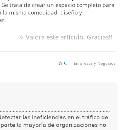
. Se trata de crear un espacio completo para
 con la misma comodidad, diseño y
ar.
✧ Valora este artículo. Gracias!!
Empresas y Negocios
............................................................................
𝖾𝖼𝗍𝖺𝗋 𝗅𝖺𝗌 𝗂𝗇𝖾𝖿𝗂𝖼𝗂𝖾𝗇𝖼𝗂𝖺𝗌 𝖾𝗇 𝖾𝗅 𝗍𝗋𝖺́𝖿𝗂𝖼𝗈 𝖽𝖾
 𝗉𝖺𝗋𝗍𝖾 𝗅𝖺 𝗆𝖺𝗒𝗈𝗋𝗂́𝖺 𝖽𝖾 𝗈𝗋𝗀𝖺𝗇𝗂𝗓𝖺𝖼𝗂𝗈𝗇𝖾𝗌 𝗇𝗈