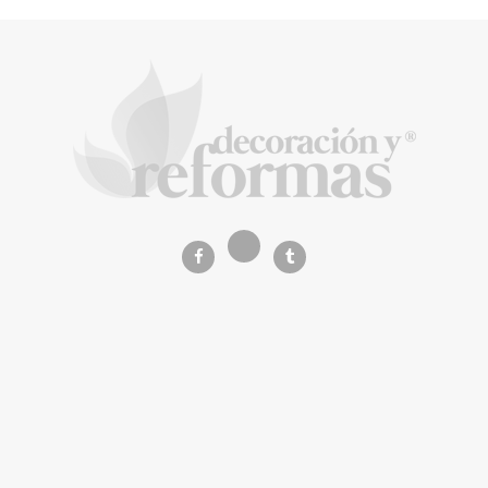
de negocio en el primer semestre de 2026
COPISA construirá junto a Visoren 875
viviendas protegidas en Cataluña tras
adjudicarse dos lotes del plan de alquiler
asequible
La Revista de referencia en
decoración y reformas
inteligentes