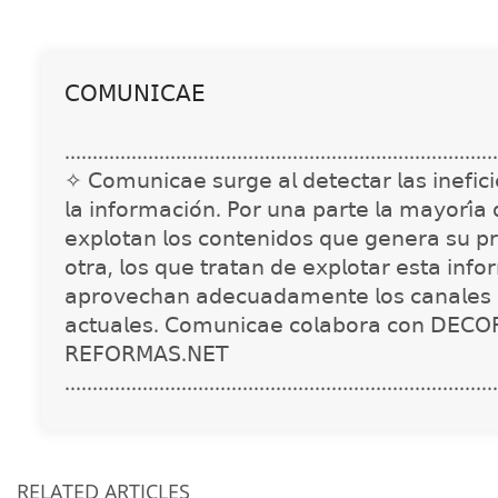
𝖢𝖮𝖬𝖴𝖭𝖨𝖢𝖠𝖤
..............................................................................
✧ 𝖢𝗈𝗆𝗎𝗇𝗂𝖼𝖺𝖾 𝗌𝗎𝗋𝗀𝖾 𝖺𝗅 𝖽𝖾𝗍𝖾𝖼𝗍𝖺𝗋 𝗅𝖺𝗌 𝗂𝗇𝖾𝖿𝗂𝖼𝗂𝖾
𝗅𝖺 𝗂𝗇𝖿𝗈𝗋𝗆𝖺𝖼𝗂𝗈́𝗇. 𝖯𝗈𝗋 𝗎𝗇𝖺 𝗉𝖺𝗋𝗍𝖾 𝗅𝖺 𝗆𝖺𝗒𝗈𝗋𝗂́𝖺
𝖾𝗑𝗉𝗅𝗈𝗍𝖺𝗇 𝗅𝗈𝗌 𝖼𝗈𝗇𝗍𝖾𝗇𝗂𝖽𝗈𝗌 𝗊𝗎𝖾 𝗀𝖾𝗇𝖾𝗋𝖺 𝗌𝗎 𝗉𝗋
𝗈𝗍𝗋𝖺, 𝗅𝗈𝗌 𝗊𝗎𝖾 𝗍𝗋𝖺𝗍𝖺𝗇 𝖽𝖾 𝖾𝗑𝗉𝗅𝗈𝗍𝖺𝗋 𝖾𝗌𝗍𝖺 𝗂𝗇𝖿𝗈
𝖺𝗉𝗋𝗈𝗏𝖾𝖼𝗁𝖺𝗇 𝖺𝖽𝖾𝖼𝗎𝖺𝖽𝖺𝗆𝖾𝗇𝗍𝖾 𝗅𝗈𝗌 𝖼𝖺𝗇𝖺𝗅𝖾𝗌 
𝖺𝖼𝗍𝗎𝖺𝗅𝖾𝗌. 𝖢𝗈𝗆𝗎𝗇𝗂𝖼𝖺𝖾 𝖼𝗈𝗅𝖺𝖻𝗈𝗋𝖺 𝖼𝗈𝗇 𝖣𝖤𝖢𝖮
𝖱𝖤𝖥𝖮𝖱𝖬𝖠𝖲.𝖭𝖤𝖳
..............................................................................
RELATED ARTICLES