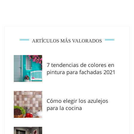
ARTÍCULOS MÁS VALORADOS
7 tendencias de colores en
pintura para fachadas 2021
Eagle Waterproofing recomienda revisar la
impermeabilización de las viviendas antes
Cómo elegir los azulejos
de las vacaciones
para la cocina