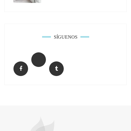
Solda Electric destaca el auge de la
soldadura con electrodo en los trabajos
donde otras tecnologías no llegan
SÍGUENOS
La arquitectura de la calma para descubrir el
mundo en la Escuela Infantil de Corral de