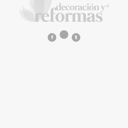
Calatrava
La Revista de referencia en
decoración y reformas
inteligentes
En
Decoración y Reformas
documentamos la
transformación integral de la vivienda desde un
rigor
técnico y arquitectónico
. Nuestro equipo analiza
materiales, normativas y soluciones de vanguardia para