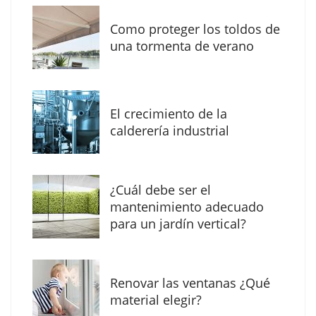
Como proteger los toldos de
una tormenta de verano
MBF Construcciones refuerza su presencia
digital con una nueva web de reformas en
El crecimiento de la
Madrid
calderería industrial
¿Cuál debe ser el
mantenimiento adecuado
para un jardín vertical?
Renovar las ventanas ¿Qué
material elegir?