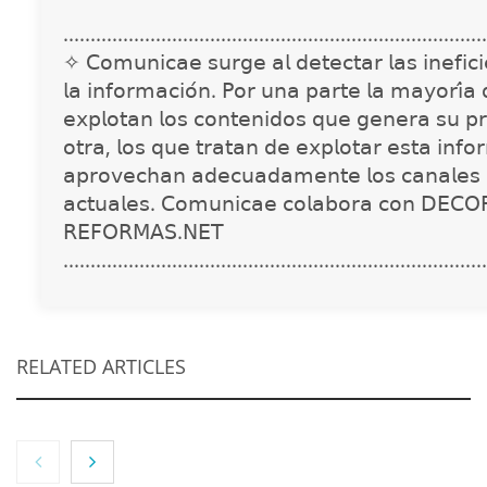
..............................................................................
✧ 𝖢𝗈𝗆𝗎𝗇𝗂𝖼𝖺𝖾 𝗌𝗎𝗋𝗀𝖾 𝖺𝗅 𝖽𝖾𝗍𝖾𝖼𝗍𝖺𝗋 𝗅𝖺𝗌 𝗂𝗇𝖾𝖿𝗂𝖼𝗂𝖾
𝗅𝖺 𝗂𝗇𝖿𝗈𝗋𝗆𝖺𝖼𝗂𝗈́𝗇. 𝖯𝗈𝗋 𝗎𝗇𝖺 𝗉𝖺𝗋𝗍𝖾 𝗅𝖺 𝗆𝖺𝗒𝗈𝗋𝗂́𝖺
𝖾𝗑𝗉𝗅𝗈𝗍𝖺𝗇 𝗅𝗈𝗌 𝖼𝗈𝗇𝗍𝖾𝗇𝗂𝖽𝗈𝗌 𝗊𝗎𝖾 𝗀𝖾𝗇𝖾𝗋𝖺 𝗌𝗎 𝗉𝗋
𝗈𝗍𝗋𝖺, 𝗅𝗈𝗌 𝗊𝗎𝖾 𝗍𝗋𝖺𝗍𝖺𝗇 𝖽𝖾 𝖾𝗑𝗉𝗅𝗈𝗍𝖺𝗋 𝖾𝗌𝗍𝖺 𝗂𝗇𝖿𝗈
𝖺𝗉𝗋𝗈𝗏𝖾𝖼𝗁𝖺𝗇 𝖺𝖽𝖾𝖼𝗎𝖺𝖽𝖺𝗆𝖾𝗇𝗍𝖾 𝗅𝗈𝗌 𝖼𝖺𝗇𝖺𝗅𝖾𝗌 
𝖺𝖼𝗍𝗎𝖺𝗅𝖾𝗌. 𝖢𝗈𝗆𝗎𝗇𝗂𝖼𝖺𝖾 𝖼𝗈𝗅𝖺𝖻𝗈𝗋𝖺 𝖼𝗈𝗇 𝖣𝖤𝖢𝖮
𝖱𝖤𝖥𝖮𝖱𝖬𝖠𝖲.𝖭𝖤𝖳
..............................................................................
RELATED ARTICLES
NOVA: innovación y diseño que transforman
espacios de la mano de Tormo Franquicias