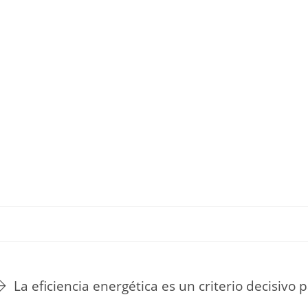
TU ESTILO DE VIDA
HOGAR
NOVEDADES Y TE
La eficiencia energética es un criterio decisivo 