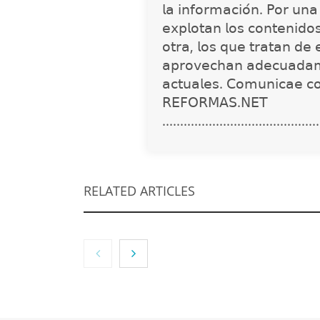
𝗅𝖺 𝗂𝗇𝖿𝗈𝗋𝗆𝖺𝖼𝗂𝗈́𝗇. 𝖯𝗈𝗋 𝗎𝗇
𝖾𝗑𝗉𝗅𝗈𝗍𝖺𝗇 𝗅𝗈𝗌 𝖼𝗈𝗇𝗍𝖾𝗇𝗂𝖽𝗈
𝗈𝗍𝗋𝖺, 𝗅𝗈𝗌 𝗊𝗎𝖾 𝗍𝗋𝖺𝗍𝖺𝗇 𝖽𝖾 
𝖺𝗉𝗋𝗈𝗏𝖾𝖼𝗁𝖺𝗇 𝖺𝖽𝖾𝖼𝗎𝖺𝖽𝖺𝗆
𝖺𝖼𝗍𝗎𝖺𝗅𝖾𝗌. 𝖢𝗈𝗆𝗎𝗇𝗂𝖼𝖺𝖾 𝖼
𝖱𝖤𝖥𝖮𝖱𝖬𝖠𝖲.𝖭𝖤𝖳
............................................
RELATED ARTICLES
NOVA: innovación y
diseño que
transforman
espacios de la mano
de Tormo