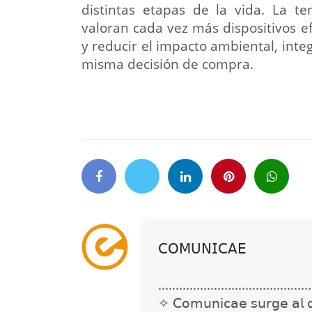
distintas etapas de la vida. La te
valoran cada vez más dispositivos e
y reducir el impacto ambiental, inte
misma decisión de compra.
𝖢𝖮𝖬𝖴𝖭𝖨𝖢𝖠𝖤
............................................
✧ 𝖢𝗈𝗆𝗎𝗇𝗂𝖼𝖺𝖾 𝗌𝗎𝗋𝗀𝖾 𝖺𝗅 𝖽𝖾𝗍