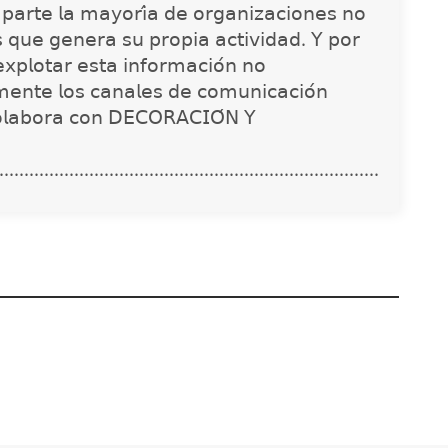
 𝗉𝖺𝗋𝗍𝖾 𝗅𝖺 𝗆𝖺𝗒𝗈𝗋𝗂́𝖺 𝖽𝖾 𝗈𝗋𝗀𝖺𝗇𝗂𝗓𝖺𝖼𝗂𝗈𝗇𝖾𝗌 𝗇𝗈
𝗌 𝗊𝗎𝖾 𝗀𝖾𝗇𝖾𝗋𝖺 𝗌𝗎 𝗉𝗋𝗈𝗉𝗂𝖺 𝖺𝖼𝗍𝗂𝗏𝗂𝖽𝖺𝖽. 𝖸 𝗉𝗈𝗋
𝗑𝗉𝗅𝗈𝗍𝖺𝗋 𝖾𝗌𝗍𝖺 𝗂𝗇𝖿𝗈𝗋𝗆𝖺𝖼𝗂𝗈́𝗇 𝗇𝗈
𝗇𝗍𝖾 𝗅𝗈𝗌 𝖼𝖺𝗇𝖺𝗅𝖾𝗌 𝖽𝖾 𝖼𝗈𝗆𝗎𝗇𝗂𝖼𝖺𝖼𝗂𝗈́𝗇
𝗈𝗅𝖺𝖻𝗈𝗋𝖺 𝖼𝗈𝗇 𝖣𝖤𝖢𝖮𝖱𝖠𝖢𝖨𝖮́𝖭 𝖸
............................................................................