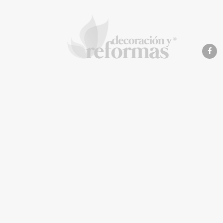
Franquicias
Eagle 
recomi
imperm
de las
antes 
vacaci
La Revista de referencia e
inteligentes
En
Decoración y Reformas
documentamos la tr
y arquitectónico
. Nuestro equipo analiza mate
proyecto sea impecable.
Creemos en proyectos
seguros, sostenibles y
MBF Construcciones
Solda 
que cada cambio incremente el valor real de tu 
refuerza su presencia
el auge