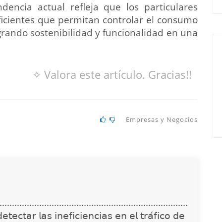
ndencia actual refleja que los particulares
ficientes que permitan controlar el consumo
grando sostenibilidad y funcionalidad en una
✧ Valora este artículo. Gracias!!
Empresas y Negocios
............................................................................
𝖾𝖼𝗍𝖺𝗋 𝗅𝖺𝗌 𝗂𝗇𝖾𝖿𝗂𝖼𝗂𝖾𝗇𝖼𝗂𝖺𝗌 𝖾𝗇 𝖾𝗅 𝗍𝗋𝖺́𝖿𝗂𝖼𝗈 𝖽𝖾