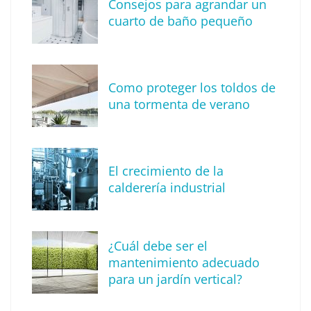
Consejos para agrandar un
cuarto de baño pequeño
Como proteger los toldos de
una tormenta de verano
MBF Construcciones refuerza su presencia
digital con una nueva web de reformas en
El crecimiento de la
Madrid
calderería industrial
¿Cuál debe ser el
mantenimiento adecuado
para un jardín vertical?