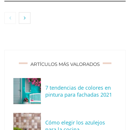
NOVA: innovación y diseño que transforman
espacios de la mano de Tormo Franquicias
ARTÍCULOS MÁS VALORADOS
7 tendencias de colores en
pintura para fachadas 2021
Eagle Waterproofing recomienda revisar la
impermeabilización de las viviendas antes
Cómo elegir los azulejos
de las vacaciones
para la cocina