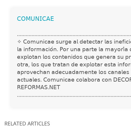
𝖢𝖮𝖬𝖴𝖭𝖨𝖢𝖠𝖤
..............................................................................
✧ 𝖢𝗈𝗆𝗎𝗇𝗂𝖼𝖺𝖾 𝗌𝗎𝗋𝗀𝖾 𝖺𝗅 𝖽𝖾𝗍𝖾𝖼𝗍𝖺𝗋 𝗅𝖺𝗌 𝗂𝗇𝖾𝖿𝗂𝖼𝗂𝖾
𝗅𝖺 𝗂𝗇𝖿𝗈𝗋𝗆𝖺𝖼𝗂𝗈́𝗇. 𝖯𝗈𝗋 𝗎𝗇𝖺 𝗉𝖺𝗋𝗍𝖾 𝗅𝖺 𝗆𝖺𝗒𝗈𝗋𝗂́𝖺
𝖾𝗑𝗉𝗅𝗈𝗍𝖺𝗇 𝗅𝗈𝗌 𝖼𝗈𝗇𝗍𝖾𝗇𝗂𝖽𝗈𝗌 𝗊𝗎𝖾 𝗀𝖾𝗇𝖾𝗋𝖺 𝗌𝗎 𝗉𝗋
𝗈𝗍𝗋𝖺, 𝗅𝗈𝗌 𝗊𝗎𝖾 𝗍𝗋𝖺𝗍𝖺𝗇 𝖽𝖾 𝖾𝗑𝗉𝗅𝗈𝗍𝖺𝗋 𝖾𝗌𝗍𝖺 𝗂𝗇𝖿𝗈
𝖺𝗉𝗋𝗈𝗏𝖾𝖼𝗁𝖺𝗇 𝖺𝖽𝖾𝖼𝗎𝖺𝖽𝖺𝗆𝖾𝗇𝗍𝖾 𝗅𝗈𝗌 𝖼𝖺𝗇𝖺𝗅𝖾𝗌 
𝖺𝖼𝗍𝗎𝖺𝗅𝖾𝗌. 𝖢𝗈𝗆𝗎𝗇𝗂𝖼𝖺𝖾 𝖼𝗈𝗅𝖺𝖻𝗈𝗋𝖺 𝖼𝗈𝗇 𝖣𝖤𝖢𝖮
𝖱𝖤𝖥𝖮𝖱𝖬𝖠𝖲.𝖭𝖤𝖳
..............................................................................
RELATED ARTICLES