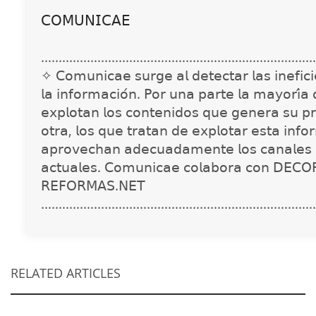
𝖢𝖮𝖬𝖴𝖭𝖨𝖢𝖠𝖤
..............................................................................
✧ 𝖢𝗈𝗆𝗎𝗇𝗂𝖼𝖺𝖾 𝗌𝗎𝗋𝗀𝖾 𝖺𝗅 𝖽𝖾𝗍𝖾𝖼𝗍𝖺𝗋 𝗅𝖺𝗌 𝗂𝗇𝖾𝖿𝗂𝖼𝗂𝖾
𝗅𝖺 𝗂𝗇𝖿𝗈𝗋𝗆𝖺𝖼𝗂𝗈́𝗇. 𝖯𝗈𝗋 𝗎𝗇𝖺 𝗉𝖺𝗋𝗍𝖾 𝗅𝖺 𝗆𝖺𝗒𝗈𝗋𝗂́𝖺
𝖾𝗑𝗉𝗅𝗈𝗍𝖺𝗇 𝗅𝗈𝗌 𝖼𝗈𝗇𝗍𝖾𝗇𝗂𝖽𝗈𝗌 𝗊𝗎𝖾 𝗀𝖾𝗇𝖾𝗋𝖺 𝗌𝗎 𝗉𝗋
𝗈𝗍𝗋𝖺, 𝗅𝗈𝗌 𝗊𝗎𝖾 𝗍𝗋𝖺𝗍𝖺𝗇 𝖽𝖾 𝖾𝗑𝗉𝗅𝗈𝗍𝖺𝗋 𝖾𝗌𝗍𝖺 𝗂𝗇𝖿𝗈
𝖺𝗉𝗋𝗈𝗏𝖾𝖼𝗁𝖺𝗇 𝖺𝖽𝖾𝖼𝗎𝖺𝖽𝖺𝗆𝖾𝗇𝗍𝖾 𝗅𝗈𝗌 𝖼𝖺𝗇𝖺𝗅𝖾𝗌 
𝖺𝖼𝗍𝗎𝖺𝗅𝖾𝗌. 𝖢𝗈𝗆𝗎𝗇𝗂𝖼𝖺𝖾 𝖼𝗈𝗅𝖺𝖻𝗈𝗋𝖺 𝖼𝗈𝗇 𝖣𝖤𝖢𝖮
𝖱𝖤𝖥𝖮𝖱𝖬𝖠𝖲.𝖭𝖤𝖳
..............................................................................
RELATED ARTICLES