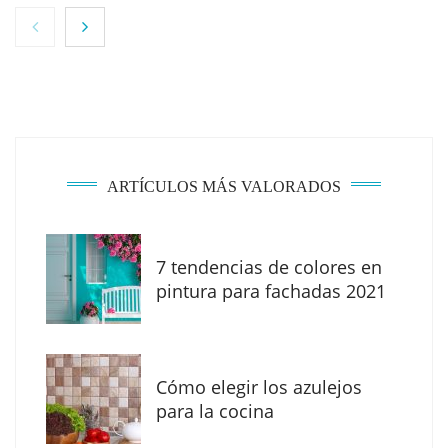
ARTÍCULOS MÁS VALORADOS
7 tendencias de colores en
ICEPRO Ingenieros impulsa más de 150
pintura para fachadas 2021
licitaciones públicas de obra civil en
Zaragoza
El Foro Iberoamericano volverá a tener un
Cómo elegir los azulejos
gran protagonismo en la próxima feria
para la cocina
Veteco, en la que Colombia será el país