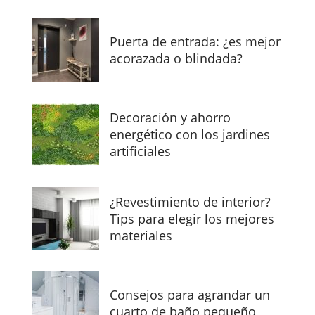
invitado
NOVA: innovación y diseño que transforman
Puerta de entrada: ¿es mejor
espacios de la mano de Tormo Franquicias
acorazada o blindada?
Decoración y ahorro
energético con los jardines
artificiales
¿Revestimiento de interior?
Tips para elegir los mejores
materiales
Eagle Waterproofing recomienda revisar la
impermeabilización de las viviendas antes
Consejos para agrandar un
de las vacaciones
cuarto de baño pequeño