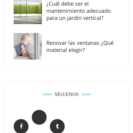
¿Cuál debe ser el
mantenimiento adecuado
para un jardín vertical?
Renovar las ventanas ¿Qué
La arquitectura de la calma para descubrir el
material elegir?
mundo en la Escuela Infantil de Corral de
Calatrava
SÍGUENOS