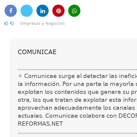
Empresas y Negocios
𝖢𝖮𝖬𝖴𝖭𝖨𝖢𝖠𝖤
..............................................................................
✧ 𝖢𝗈𝗆𝗎𝗇𝗂𝖼𝖺𝖾 𝗌𝗎𝗋𝗀𝖾 𝖺𝗅 𝖽𝖾𝗍𝖾𝖼𝗍𝖺𝗋 𝗅𝖺𝗌 𝗂𝗇𝖾𝖿𝗂𝖼𝗂𝖾
𝗅𝖺 𝗂𝗇𝖿𝗈𝗋𝗆𝖺𝖼𝗂𝗈́𝗇. 𝖯𝗈𝗋 𝗎𝗇𝖺 𝗉𝖺𝗋𝗍𝖾 𝗅𝖺 𝗆𝖺𝗒𝗈𝗋𝗂́𝖺
𝖾𝗑𝗉𝗅𝗈𝗍𝖺𝗇 𝗅𝗈𝗌 𝖼𝗈𝗇𝗍𝖾𝗇𝗂𝖽𝗈𝗌 𝗊𝗎𝖾 𝗀𝖾𝗇𝖾𝗋𝖺 𝗌𝗎 𝗉𝗋
𝗈𝗍𝗋𝖺, 𝗅𝗈𝗌 𝗊𝗎𝖾 𝗍𝗋𝖺𝗍𝖺𝗇 𝖽𝖾 𝖾𝗑𝗉𝗅𝗈𝗍𝖺𝗋 𝖾𝗌𝗍𝖺 𝗂𝗇𝖿𝗈
𝖺𝗉𝗋𝗈𝗏𝖾𝖼𝗁𝖺𝗇 𝖺𝖽𝖾𝖼𝗎𝖺𝖽𝖺𝗆𝖾𝗇𝗍𝖾 𝗅𝗈𝗌 𝖼𝖺𝗇𝖺𝗅𝖾𝗌 
𝖺𝖼𝗍𝗎𝖺𝗅𝖾𝗌. 𝖢𝗈𝗆𝗎𝗇𝗂𝖼𝖺𝖾 𝖼𝗈𝗅𝖺𝖻𝗈𝗋𝖺 𝖼𝗈𝗇 𝖣𝖤𝖢𝖮
𝖱𝖤𝖥𝖮𝖱𝖬𝖠𝖲.𝖭𝖤𝖳
..............................................................................