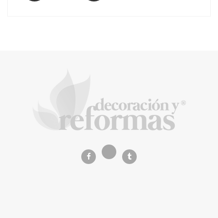
El Grupo FCC mejora más de un 13% su cifra
de negocio en el primer semestre de 2026
COPISA construirá junto a Visoren 875
viviendas protegidas en Cataluña tras
adjudicarse dos lotes del plan de alquiler
asequible
La Revista de referencia en