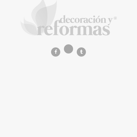
viviendas protegidas en Cataluña tras
adjudicarse dos lotes del plan de alquiler
asequible
La Revista de referencia en
decoración y reformas
inteligentes
En
Decoración y Reformas
documentamos la
transformación integral de la vivienda desde un
rigor
técnico y arquitectónico
. Nuestro equipo analiza