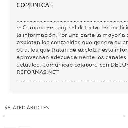
𝖢𝖮𝖬𝖴𝖭𝖨𝖢𝖠𝖤
..............................................................................
✧ 𝖢𝗈𝗆𝗎𝗇𝗂𝖼𝖺𝖾 𝗌𝗎𝗋𝗀𝖾 𝖺𝗅 𝖽𝖾𝗍𝖾𝖼𝗍𝖺𝗋 𝗅𝖺𝗌 𝗂𝗇𝖾𝖿𝗂𝖼𝗂𝖾
𝗅𝖺 𝗂𝗇𝖿𝗈𝗋𝗆𝖺𝖼𝗂𝗈́𝗇. 𝖯𝗈𝗋 𝗎𝗇𝖺 𝗉𝖺𝗋𝗍𝖾 𝗅𝖺 𝗆𝖺𝗒𝗈𝗋𝗂́𝖺
𝖾𝗑𝗉𝗅𝗈𝗍𝖺𝗇 𝗅𝗈𝗌 𝖼𝗈𝗇𝗍𝖾𝗇𝗂𝖽𝗈𝗌 𝗊𝗎𝖾 𝗀𝖾𝗇𝖾𝗋𝖺 𝗌𝗎 𝗉𝗋
𝗈𝗍𝗋𝖺, 𝗅𝗈𝗌 𝗊𝗎𝖾 𝗍𝗋𝖺𝗍𝖺𝗇 𝖽𝖾 𝖾𝗑𝗉𝗅𝗈𝗍𝖺𝗋 𝖾𝗌𝗍𝖺 𝗂𝗇𝖿𝗈
𝖺𝗉𝗋𝗈𝗏𝖾𝖼𝗁𝖺𝗇 𝖺𝖽𝖾𝖼𝗎𝖺𝖽𝖺𝗆𝖾𝗇𝗍𝖾 𝗅𝗈𝗌 𝖼𝖺𝗇𝖺𝗅𝖾𝗌 
𝖺𝖼𝗍𝗎𝖺𝗅𝖾𝗌. 𝖢𝗈𝗆𝗎𝗇𝗂𝖼𝖺𝖾 𝖼𝗈𝗅𝖺𝖻𝗈𝗋𝖺 𝖼𝗈𝗇 𝖣𝖤𝖢𝖮
𝖱𝖤𝖥𝖮𝖱𝖬𝖠𝖲.𝖭𝖤𝖳
..............................................................................
RELATED ARTICLES