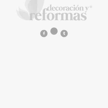
Calatrava
La Revista de referencia en
decoración y reformas
inteligentes
En
Decoración y Reformas
documentamos la
transformación integral de la vivienda desde un
rigor
técnico y arquitectónico
. Nuestro equipo analiza
materiales, normativas y soluciones de vanguardia para