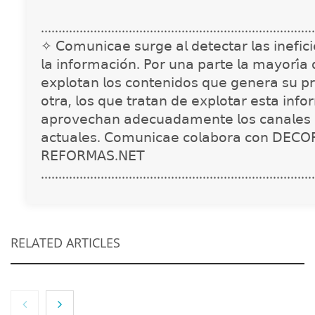
..............................................................................
✧ 𝖢𝗈𝗆𝗎𝗇𝗂𝖼𝖺𝖾 𝗌𝗎𝗋𝗀𝖾 𝖺𝗅 𝖽𝖾𝗍𝖾𝖼𝗍𝖺𝗋 𝗅𝖺𝗌 𝗂𝗇𝖾𝖿𝗂𝖼𝗂𝖾
𝗅𝖺 𝗂𝗇𝖿𝗈𝗋𝗆𝖺𝖼𝗂𝗈́𝗇. 𝖯𝗈𝗋 𝗎𝗇𝖺 𝗉𝖺𝗋𝗍𝖾 𝗅𝖺 𝗆𝖺𝗒𝗈𝗋𝗂́𝖺
𝖾𝗑𝗉𝗅𝗈𝗍𝖺𝗇 𝗅𝗈𝗌 𝖼𝗈𝗇𝗍𝖾𝗇𝗂𝖽𝗈𝗌 𝗊𝗎𝖾 𝗀𝖾𝗇𝖾𝗋𝖺 𝗌𝗎 𝗉𝗋
𝗈𝗍𝗋𝖺, 𝗅𝗈𝗌 𝗊𝗎𝖾 𝗍𝗋𝖺𝗍𝖺𝗇 𝖽𝖾 𝖾𝗑𝗉𝗅𝗈𝗍𝖺𝗋 𝖾𝗌𝗍𝖺 𝗂𝗇𝖿𝗈
𝖺𝗉𝗋𝗈𝗏𝖾𝖼𝗁𝖺𝗇 𝖺𝖽𝖾𝖼𝗎𝖺𝖽𝖺𝗆𝖾𝗇𝗍𝖾 𝗅𝗈𝗌 𝖼𝖺𝗇𝖺𝗅𝖾𝗌 
𝖺𝖼𝗍𝗎𝖺𝗅𝖾𝗌. 𝖢𝗈𝗆𝗎𝗇𝗂𝖼𝖺𝖾 𝖼𝗈𝗅𝖺𝖻𝗈𝗋𝖺 𝖼𝗈𝗇 𝖣𝖤𝖢𝖮
𝖱𝖤𝖥𝖮𝖱𝖬𝖠𝖲.𝖭𝖤𝖳
..............................................................................
RELATED ARTICLES
NOVA: innovación y diseño que transforman