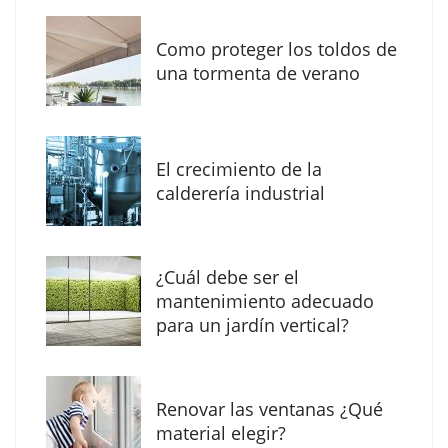
Como proteger los toldos de
una tormenta de verano
MBF Construcciones refuerza su presencia
digital con una nueva web de reformas en
El crecimiento de la
Madrid
calderería industrial
¿Cuál debe ser el
mantenimiento adecuado
para un jardín vertical?
Renovar las ventanas ¿Qué
material elegir?