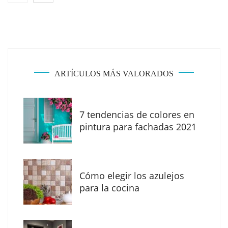
espacios de la mano de Tormo Franquicias
ARTÍCULOS MÁS VALORADOS
7 tendencias de colores en
pintura para fachadas 2021
Eagle Waterproofing recomienda revisar la
impermeabilización de las viviendas antes
Cómo elegir los azulejos
de las vacaciones
para la cocina