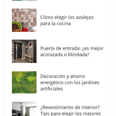
Eagle Waterproofing recomienda revisar la
impermeabilización de las viviendas antes
Cómo elegir los azulejos
de las vacaciones
para la cocina
Puerta de entrada: ¿es mejor
acorazada o blindada?
Decoración y ahorro
energético con los jardines
artificiales
The Factory School explica por qué aprender
¿Revestimiento de interior?
herramientas de IA ya no es suficiente para
Tips para elegir los mejores
los profesionales de la arquitectura