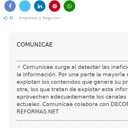
Empresas y Negocios
𝖢𝖮𝖬𝖴𝖭𝖨𝖢𝖠𝖤
..............................................................................
✧ 𝖢𝗈𝗆𝗎𝗇𝗂𝖼𝖺𝖾 𝗌𝗎𝗋𝗀𝖾 𝖺𝗅 𝖽𝖾𝗍𝖾𝖼𝗍𝖺𝗋 𝗅𝖺𝗌 𝗂𝗇𝖾𝖿𝗂𝖼𝗂𝖾
𝗅𝖺 𝗂𝗇𝖿𝗈𝗋𝗆𝖺𝖼𝗂𝗈́𝗇. 𝖯𝗈𝗋 𝗎𝗇𝖺 𝗉𝖺𝗋𝗍𝖾 𝗅𝖺 𝗆𝖺𝗒𝗈𝗋𝗂́𝖺
𝖾𝗑𝗉𝗅𝗈𝗍𝖺𝗇 𝗅𝗈𝗌 𝖼𝗈𝗇𝗍𝖾𝗇𝗂𝖽𝗈𝗌 𝗊𝗎𝖾 𝗀𝖾𝗇𝖾𝗋𝖺 𝗌𝗎 𝗉𝗋
𝗈𝗍𝗋𝖺, 𝗅𝗈𝗌 𝗊𝗎𝖾 𝗍𝗋𝖺𝗍𝖺𝗇 𝖽𝖾 𝖾𝗑𝗉𝗅𝗈𝗍𝖺𝗋 𝖾𝗌𝗍𝖺 𝗂𝗇𝖿𝗈
𝖺𝗉𝗋𝗈𝗏𝖾𝖼𝗁𝖺𝗇 𝖺𝖽𝖾𝖼𝗎𝖺𝖽𝖺𝗆𝖾𝗇𝗍𝖾 𝗅𝗈𝗌 𝖼𝖺𝗇𝖺𝗅𝖾𝗌 
𝖺𝖼𝗍𝗎𝖺𝗅𝖾𝗌. 𝖢𝗈𝗆𝗎𝗇𝗂𝖼𝖺𝖾 𝖼𝗈𝗅𝖺𝖻𝗈𝗋𝖺 𝖼𝗈𝗇 𝖣𝖤𝖢𝖮
𝖱𝖤𝖥𝖮𝖱𝖬𝖠𝖲.𝖭𝖤𝖳
..............................................................................