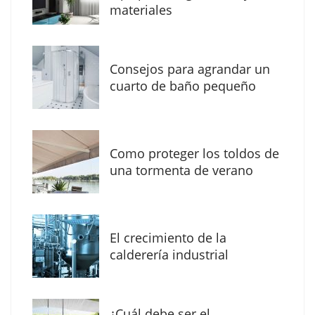
materiales
Consejos para agrandar un
cuarto de baño pequeño
Como proteger los toldos de
una tormenta de verano
MBF Construcciones refuerza su presencia
digital con una nueva web de reformas en
El crecimiento de la
Madrid
calderería industrial
¿Cuál debe ser el