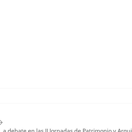
TU ESTILO DE VIDA
HOGAR
NOVEDADES Y TE
, a debate en las II Jornadas de Patrimonio y Arq