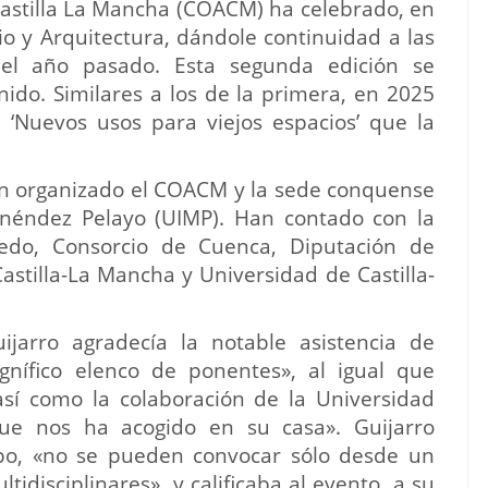
 Castilla La Mancha (COACM) ha celebrado, en
io y Arquitectura, dándole continuidad a las
 el año pasado. Esta segunda edición se
nido. Similares a los de la primera, en 2025
 ‘Nuevos usos para viejos espacios’ que la
han organizado el COACM y la sede conquense
enéndez Pelayo (UIMP). Han contado con la
ledo, Consorcio de Cuenca, Diputación de
stilla-La Mancha y Universidad de Castilla-
arro agradecía la notable asistencia de
gnífico elenco de ponentes», al igual que
 así como la colaboración de la Universidad
ue nos ha acogido en su casa». Guijarro
ipo, «no se pueden convocar sólo desde un
tidisciplinares», y calificaba al evento, a su