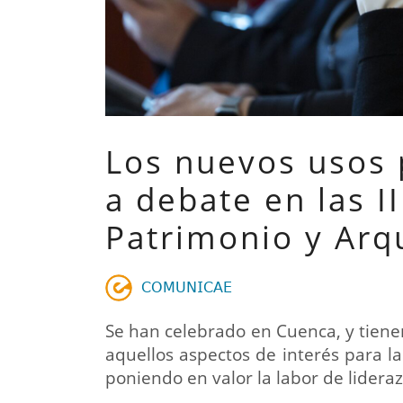
Los nuevos usos 
a debate en las I
Patrimonio y Arq
𝖢𝖮𝖬𝖴𝖭𝖨𝖢𝖠𝖤
Se han celebrado en Cuenca, y tien
aquellos aspectos de interés para la
poniendo en valor la labor de lideraz