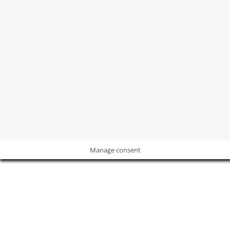
©2004 -
2026
Revista
Revista Decoración y Reformas
Todos los
derechos sobre las marcas, imágenes y contenidos están
protegidos.
POLÍTICA DE PRIVACIDAD
I
POLÍTICA DE COOKIES
I
AVISO
LEGAL
Manage consent