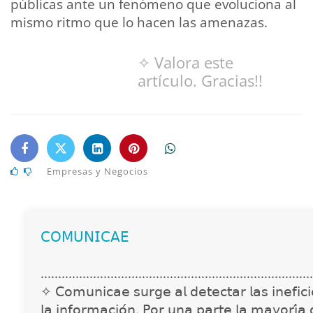
públicas ante un fenómeno que evoluciona al
mismo ritmo que lo hacen las amenazas.
✧ Valora este
artículo. Gracias!!
Empresas y Negocios
𝖢𝖮𝖬𝖴𝖭𝖨𝖢𝖠𝖤
..............................................................................
✧ 𝖢𝗈𝗆𝗎𝗇𝗂𝖼𝖺𝖾 𝗌𝗎𝗋𝗀𝖾 𝖺𝗅 𝖽𝖾𝗍𝖾𝖼𝗍𝖺𝗋 𝗅𝖺𝗌 𝗂𝗇𝖾𝖿𝗂𝖼𝗂𝖾
𝗅𝖺 𝗂𝗇𝖿𝗈𝗋𝗆𝖺𝖼𝗂𝗈́𝗇. 𝖯𝗈𝗋 𝗎𝗇𝖺 𝗉𝖺𝗋𝗍𝖾 𝗅𝖺 𝗆𝖺𝗒𝗈𝗋𝗂́𝖺