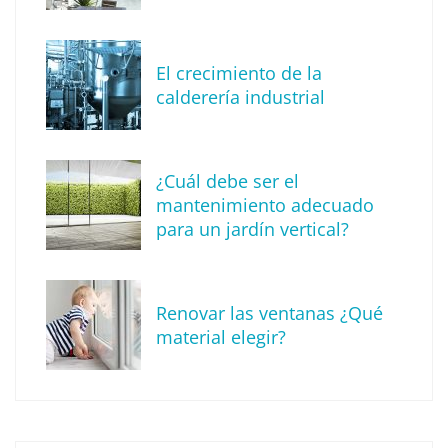
MBF Construcciones refuerza su presencia
digital con una nueva web de reformas en
El crecimiento de la
Madrid
calderería industrial
¿Cuál debe ser el
mantenimiento adecuado
para un jardín vertical?
Renovar las ventanas ¿Qué
material elegir?
Solda Electric destaca el auge de la
soldadura con electrodo en los trabajos