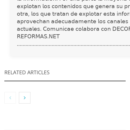
𝖾𝗑𝗉𝗅𝗈𝗍𝖺𝗇 𝗅𝗈𝗌 𝖼𝗈𝗇𝗍𝖾𝗇𝗂𝖽𝗈𝗌 𝗊𝗎𝖾 𝗀𝖾𝗇𝖾𝗋𝖺 𝗌𝗎 𝗉𝗋
𝗈𝗍𝗋𝖺, 𝗅𝗈𝗌 𝗊𝗎𝖾 𝗍𝗋𝖺𝗍𝖺𝗇 𝖽𝖾 𝖾𝗑𝗉𝗅𝗈𝗍𝖺𝗋 𝖾𝗌𝗍𝖺 𝗂𝗇𝖿𝗈
𝖺𝗉𝗋𝗈𝗏𝖾𝖼𝗁𝖺𝗇 𝖺𝖽𝖾𝖼𝗎𝖺𝖽𝖺𝗆𝖾𝗇𝗍𝖾 𝗅𝗈𝗌 𝖼𝖺𝗇𝖺𝗅𝖾𝗌 
𝖺𝖼𝗍𝗎𝖺𝗅𝖾𝗌. 𝖢𝗈𝗆𝗎𝗇𝗂𝖼𝖺𝖾 𝖼𝗈𝗅𝖺𝖻𝗈𝗋𝖺 𝖼𝗈𝗇 𝖣𝖤𝖢𝖮
𝖱𝖤𝖥𝖮𝖱𝖬𝖠𝖲.𝖭𝖤𝖳
..............................................................................
RELATED ARTICLES
NOVA: innovación y diseño que transforman
espacios de la mano de Tormo Franquicias