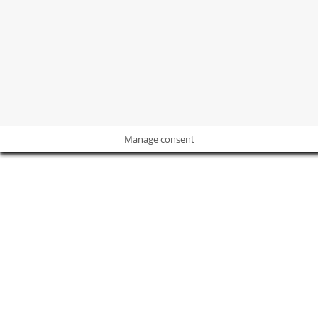
protegidos.
POLÍTICA DE PRIVACIDAD
I
POLÍTICA DE COOKIES
I
AVISO
LEGAL
Manage consent