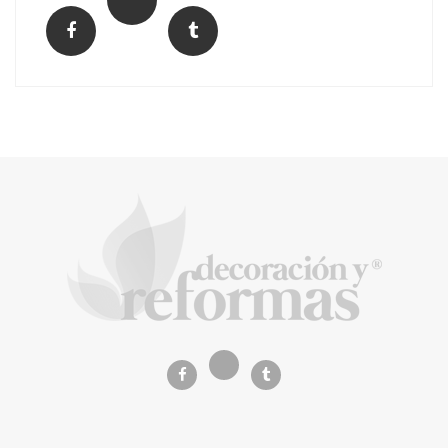
El Grupo FCC mejora más de un 13% su cifra
de negocio en el primer semestre de 2026
COPISA construirá junto a Visoren 875
viviendas protegidas en Cataluña tras
adjudicarse dos lotes del plan de alquiler
asequible