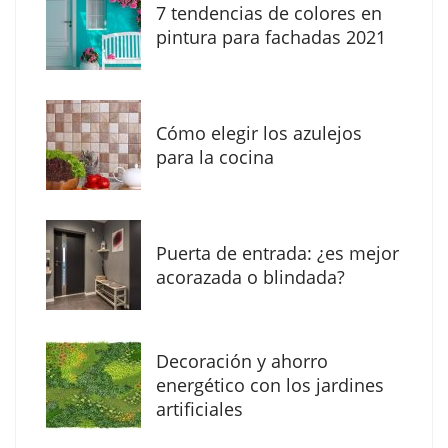
7 tendencias de colores en
The Factory School explica por qué aprender
pintura para fachadas 2021
herramientas de IA ya no es suficiente para
los profesionales de la arquitectura
Cómo elegir los azulejos
para la cocina
Puerta de entrada: ¿es mejor
acorazada o blindada?
Decoración y ahorro
MBF Construcciones refuerza su presencia
energético con los jardines
digital con una nueva web de reformas en
artificiales
Madrid