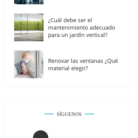
¿Cuál debe ser el
mantenimiento adecuado
para un jardín vertical?
Renovar las ventanas ¿Qué
La arquitectura de la calma para descubrir el
material elegir?
mundo en la Escuela Infantil de Corral de
Calatrava
SÍGUENOS