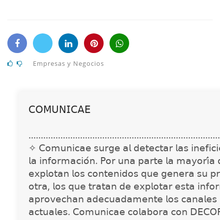
Empresas y Negocios
𝖢𝖮𝖬𝖴𝖭𝖨𝖢𝖠𝖤
..............................................................................
✧ 𝖢𝗈𝗆𝗎𝗇𝗂𝖼𝖺𝖾 𝗌𝗎𝗋𝗀𝖾 𝖺𝗅 𝖽𝖾𝗍𝖾𝖼𝗍𝖺𝗋 𝗅𝖺𝗌 𝗂𝗇𝖾𝖿𝗂𝖼𝗂𝖾
𝗅𝖺 𝗂𝗇𝖿𝗈𝗋𝗆𝖺𝖼𝗂𝗈́𝗇. 𝖯𝗈𝗋 𝗎𝗇𝖺 𝗉𝖺𝗋𝗍𝖾 𝗅𝖺 𝗆𝖺𝗒𝗈𝗋𝗂́𝖺
𝖾𝗑𝗉𝗅𝗈𝗍𝖺𝗇 𝗅𝗈𝗌 𝖼𝗈𝗇𝗍𝖾𝗇𝗂𝖽𝗈𝗌 𝗊𝗎𝖾 𝗀𝖾𝗇𝖾𝗋𝖺 𝗌𝗎 𝗉𝗋
𝗈𝗍𝗋𝖺, 𝗅𝗈𝗌 𝗊𝗎𝖾 𝗍𝗋𝖺𝗍𝖺𝗇 𝖽𝖾 𝖾𝗑𝗉𝗅𝗈𝗍𝖺𝗋 𝖾𝗌𝗍𝖺 𝗂𝗇𝖿𝗈
𝖺𝗉𝗋𝗈𝗏𝖾𝖼𝗁𝖺𝗇 𝖺𝖽𝖾𝖼𝗎𝖺𝖽𝖺𝗆𝖾𝗇𝗍𝖾 𝗅𝗈𝗌 𝖼𝖺𝗇𝖺𝗅𝖾𝗌 
𝖺𝖼𝗍𝗎𝖺𝗅𝖾𝗌. 𝖢𝗈𝗆𝗎𝗇𝗂𝖼𝖺𝖾 𝖼𝗈𝗅𝖺𝖻𝗈𝗋𝖺 𝖼𝗈𝗇 𝖣𝖤𝖢𝖮