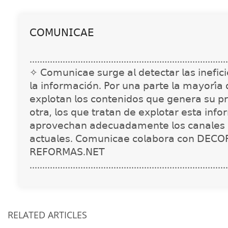
𝖢𝖮𝖬𝖴𝖭𝖨𝖢𝖠𝖤
..............................................................................
✧ 𝖢𝗈𝗆𝗎𝗇𝗂𝖼𝖺𝖾 𝗌𝗎𝗋𝗀𝖾 𝖺𝗅 𝖽𝖾𝗍𝖾𝖼𝗍𝖺𝗋 𝗅𝖺𝗌 𝗂𝗇𝖾𝖿𝗂𝖼𝗂𝖾
𝗅𝖺 𝗂𝗇𝖿𝗈𝗋𝗆𝖺𝖼𝗂𝗈́𝗇. 𝖯𝗈𝗋 𝗎𝗇𝖺 𝗉𝖺𝗋𝗍𝖾 𝗅𝖺 𝗆𝖺𝗒𝗈𝗋𝗂́𝖺
𝖾𝗑𝗉𝗅𝗈𝗍𝖺𝗇 𝗅𝗈𝗌 𝖼𝗈𝗇𝗍𝖾𝗇𝗂𝖽𝗈𝗌 𝗊𝗎𝖾 𝗀𝖾𝗇𝖾𝗋𝖺 𝗌𝗎 𝗉𝗋
𝗈𝗍𝗋𝖺, 𝗅𝗈𝗌 𝗊𝗎𝖾 𝗍𝗋𝖺𝗍𝖺𝗇 𝖽𝖾 𝖾𝗑𝗉𝗅𝗈𝗍𝖺𝗋 𝖾𝗌𝗍𝖺 𝗂𝗇𝖿𝗈
𝖺𝗉𝗋𝗈𝗏𝖾𝖼𝗁𝖺𝗇 𝖺𝖽𝖾𝖼𝗎𝖺𝖽𝖺𝗆𝖾𝗇𝗍𝖾 𝗅𝗈𝗌 𝖼𝖺𝗇𝖺𝗅𝖾𝗌 
𝖺𝖼𝗍𝗎𝖺𝗅𝖾𝗌. 𝖢𝗈𝗆𝗎𝗇𝗂𝖼𝖺𝖾 𝖼𝗈𝗅𝖺𝖻𝗈𝗋𝖺 𝖼𝗈𝗇 𝖣𝖤𝖢𝖮
𝖱𝖤𝖥𝖮𝖱𝖬𝖠𝖲.𝖭𝖤𝖳
..............................................................................
RELATED ARTICLES