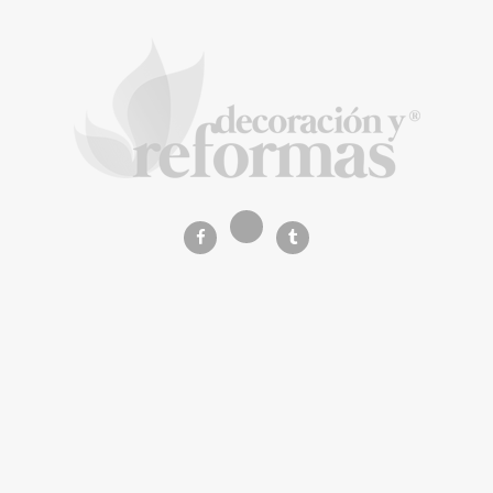
COPISA construirá junto a Visoren 875
viviendas protegidas en Cataluña tras
adjudicarse dos lotes del plan de alquiler
asequible
La Revista de referencia en
decoración y reformas
inteligentes
En
Decoración y Reformas
documentamos la