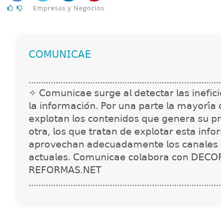
Empresas y Negocios
𝖢𝖮𝖬𝖴𝖭𝖨𝖢𝖠𝖤
..............................................................................
✧ 𝖢𝗈𝗆𝗎𝗇𝗂𝖼𝖺𝖾 𝗌𝗎𝗋𝗀𝖾 𝖺𝗅 𝖽𝖾𝗍𝖾𝖼𝗍𝖺𝗋 𝗅𝖺𝗌 𝗂𝗇𝖾𝖿𝗂𝖼𝗂𝖾
𝗅𝖺 𝗂𝗇𝖿𝗈𝗋𝗆𝖺𝖼𝗂𝗈́𝗇. 𝖯𝗈𝗋 𝗎𝗇𝖺 𝗉𝖺𝗋𝗍𝖾 𝗅𝖺 𝗆𝖺𝗒𝗈𝗋𝗂́𝖺
𝖾𝗑𝗉𝗅𝗈𝗍𝖺𝗇 𝗅𝗈𝗌 𝖼𝗈𝗇𝗍𝖾𝗇𝗂𝖽𝗈𝗌 𝗊𝗎𝖾 𝗀𝖾𝗇𝖾𝗋𝖺 𝗌𝗎 𝗉𝗋
𝗈𝗍𝗋𝖺, 𝗅𝗈𝗌 𝗊𝗎𝖾 𝗍𝗋𝖺𝗍𝖺𝗇 𝖽𝖾 𝖾𝗑𝗉𝗅𝗈𝗍𝖺𝗋 𝖾𝗌𝗍𝖺 𝗂𝗇𝖿𝗈
𝖺𝗉𝗋𝗈𝗏𝖾𝖼𝗁𝖺𝗇 𝖺𝖽𝖾𝖼𝗎𝖺𝖽𝖺𝗆𝖾𝗇𝗍𝖾 𝗅𝗈𝗌 𝖼𝖺𝗇𝖺𝗅𝖾𝗌 
𝖺𝖼𝗍𝗎𝖺𝗅𝖾𝗌. 𝖢𝗈𝗆𝗎𝗇𝗂𝖼𝖺𝖾 𝖼𝗈𝗅𝖺𝖻𝗈𝗋𝖺 𝖼𝗈𝗇 𝖣𝖤𝖢𝖮
𝖱𝖤𝖥𝖮𝖱𝖬𝖠𝖲.𝖭𝖤𝖳
..............................................................................