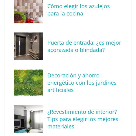
impermeabilización de las viviendas antes
Cómo elegir los azulejos
de las vacaciones
para la cocina
Puerta de entrada: ¿es mejor
acorazada o blindada?
Decoración y ahorro
energético con los jardines
artificiales
The Factory School explica por qué aprender
¿Revestimiento de interior?
herramientas de IA ya no es suficiente para
Tips para elegir los mejores
los profesionales de la arquitectura
materiales