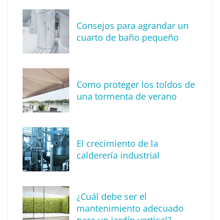
Consejos para agrandar un
cuarto de baño pequeño
Como proteger los toldos de
una tormenta de verano
MBF Construcciones refuerza su presencia
digital con una nueva web de reformas en
El crecimiento de la
Madrid
calderería industrial
¿Cuál debe ser el
mantenimiento adecuado
para un jardín vertical?