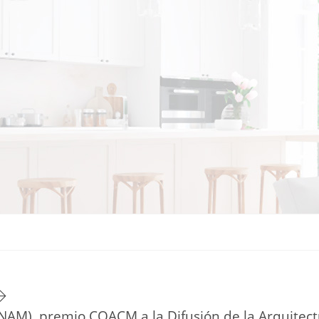
TU ESTILO DE VIDA
HOGAR
NOVEDADES Y TE
NAM), premio COACM a la Difusión de la Arquitec