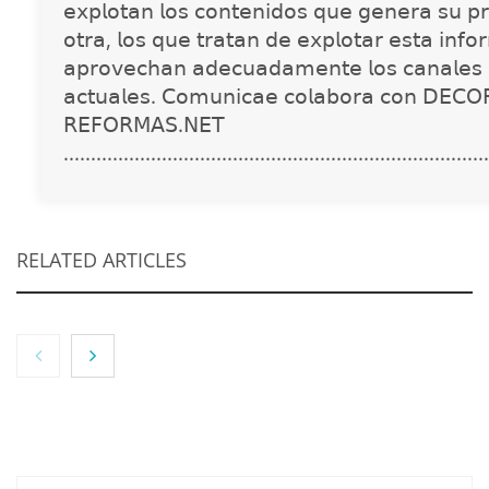
𝖾𝗑𝗉𝗅𝗈𝗍𝖺𝗇 𝗅𝗈𝗌 𝖼𝗈𝗇𝗍𝖾𝗇𝗂𝖽𝗈𝗌 𝗊𝗎𝖾 𝗀𝖾𝗇𝖾𝗋𝖺 𝗌𝗎 𝗉𝗋
𝗈𝗍𝗋𝖺, 𝗅𝗈𝗌 𝗊𝗎𝖾 𝗍𝗋𝖺𝗍𝖺𝗇 𝖽𝖾 𝖾𝗑𝗉𝗅𝗈𝗍𝖺𝗋 𝖾𝗌𝗍𝖺 𝗂𝗇𝖿𝗈
𝖺𝗉𝗋𝗈𝗏𝖾𝖼𝗁𝖺𝗇 𝖺𝖽𝖾𝖼𝗎𝖺𝖽𝖺𝗆𝖾𝗇𝗍𝖾 𝗅𝗈𝗌 𝖼𝖺𝗇𝖺𝗅𝖾𝗌 
𝖺𝖼𝗍𝗎𝖺𝗅𝖾𝗌. 𝖢𝗈𝗆𝗎𝗇𝗂𝖼𝖺𝖾 𝖼𝗈𝗅𝖺𝖻𝗈𝗋𝖺 𝖼𝗈𝗇 𝖣𝖤𝖢𝖮
𝖱𝖤𝖥𝖮𝖱𝖬𝖠𝖲.𝖭𝖤𝖳
..............................................................................
RELATED ARTICLES