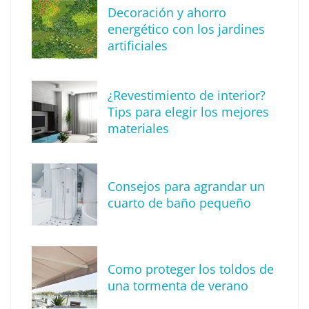
Decoración y ahorro
MBF Construcciones refuerza su presencia
energético con los jardines
digital con una nueva web de reformas en
artificiales
Madrid
¿Revestimiento de interior?
Tips para elegir los mejores
materiales
Consejos para agrandar un
cuarto de baño pequeño
Como proteger los toldos de
Solda Electric destaca el auge de la
una tormenta de verano
soldadura con electrodo en los trabajos
donde otras tecnologías no llegan