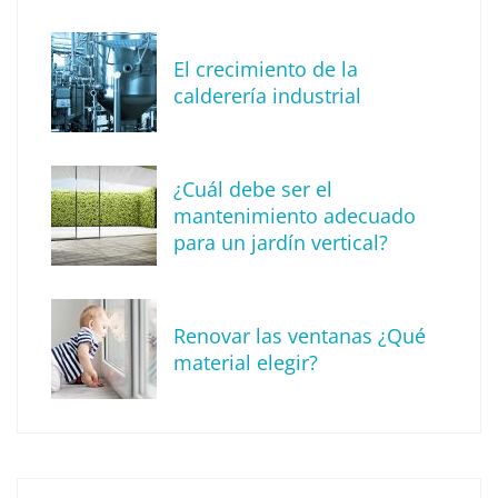
El crecimiento de la
calderería industrial
¿Cuál debe ser el
mantenimiento adecuado
para un jardín vertical?
Renovar las ventanas ¿Qué
La arquitectura de la calma para descubrir el
material elegir?
mundo en la Escuela Infantil de Corral de
Calatrava