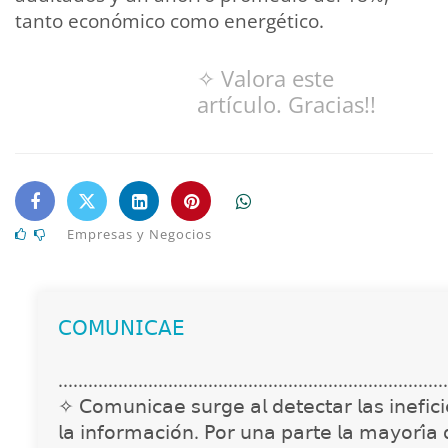
tanto económico como energético.
✧ Valora este
artículo. Gracias!!
Empresas y Negocios
𝖢𝖮𝖬𝖴𝖭𝖨𝖢𝖠𝖤
..............................................................................
✧ 𝖢𝗈𝗆𝗎𝗇𝗂𝖼𝖺𝖾 𝗌𝗎𝗋𝗀𝖾 𝖺𝗅 𝖽𝖾𝗍𝖾𝖼𝗍𝖺𝗋 𝗅𝖺𝗌 𝗂𝗇𝖾𝖿𝗂𝖼𝗂𝖾
𝗅𝖺 𝗂𝗇𝖿𝗈𝗋𝗆𝖺𝖼𝗂𝗈́𝗇. 𝖯𝗈𝗋 𝗎𝗇𝖺 𝗉𝖺𝗋𝗍𝖾 𝗅𝖺 𝗆𝖺𝗒𝗈𝗋𝗂́𝖺