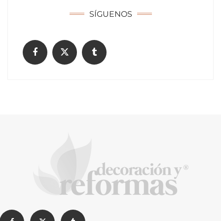
SÍGUENOS
El Grupo FCC mejora más de un 13% su cifra
de negocio en el primer semestre de 2026
COPISA construirá junto a Visoren 875
viviendas protegidas en Cataluña tras
adjudicarse dos lotes del plan de alquiler
asequible