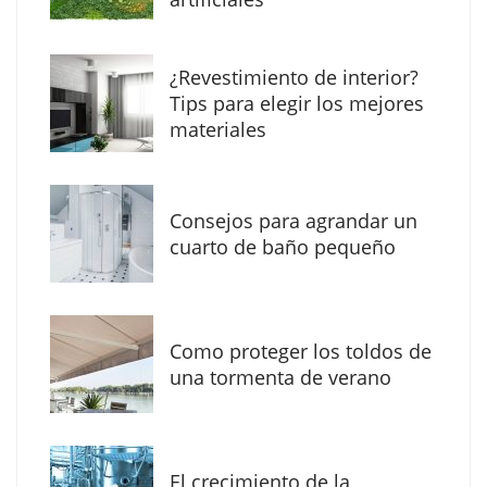
The Factory School explica por qué aprender
¿Revestimiento de interior?
herramientas de IA ya no es suficiente para
Tips para elegir los mejores
los profesionales de la arquitectura
materiales
Consejos para agrandar un
cuarto de baño pequeño
Como proteger los toldos de
una tormenta de verano
MBF Construcciones refuerza su presencia
digital con una nueva web de reformas en
El crecimiento de la