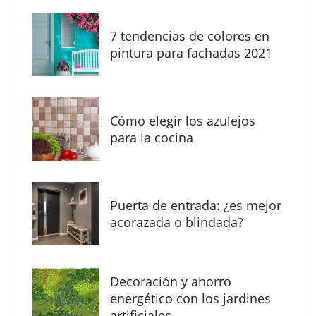
7 tendencias de colores en
pintura para fachadas 2021
Eagle Waterproofing recomienda revisar la
impermeabilización de las viviendas antes
Cómo elegir los azulejos
de las vacaciones
para la cocina
Puerta de entrada: ¿es mejor
acorazada o blindada?
Decoración y ahorro
energético con los jardines
artificiales