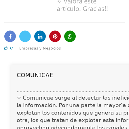
✧ Valora este
artículo. Gracias!!
Empresas y Negocios
𝖢𝖮𝖬𝖴𝖭𝖨𝖢𝖠𝖤
..............................................................................
✧ 𝖢𝗈𝗆𝗎𝗇𝗂𝖼𝖺𝖾 𝗌𝗎𝗋𝗀𝖾 𝖺𝗅 𝖽𝖾𝗍𝖾𝖼𝗍𝖺𝗋 𝗅𝖺𝗌 𝗂𝗇𝖾𝖿𝗂𝖼𝗂𝖾
𝗅𝖺 𝗂𝗇𝖿𝗈𝗋𝗆𝖺𝖼𝗂𝗈́𝗇. 𝖯𝗈𝗋 𝗎𝗇𝖺 𝗉𝖺𝗋𝗍𝖾 𝗅𝖺 𝗆𝖺𝗒𝗈𝗋𝗂́𝖺
𝖾𝗑𝗉𝗅𝗈𝗍𝖺𝗇 𝗅𝗈𝗌 𝖼𝗈𝗇𝗍𝖾𝗇𝗂𝖽𝗈𝗌 𝗊𝗎𝖾 𝗀𝖾𝗇𝖾𝗋𝖺 𝗌𝗎 𝗉𝗋
𝗈𝗍𝗋𝖺, 𝗅𝗈𝗌 𝗊𝗎𝖾 𝗍𝗋𝖺𝗍𝖺𝗇 𝖽𝖾 𝖾𝗑𝗉𝗅𝗈𝗍𝖺𝗋 𝖾𝗌𝗍𝖺 𝗂𝗇𝖿𝗈
𝖺𝗉𝗋𝗈𝗏𝖾𝖼𝗁𝖺𝗇 𝖺𝖽𝖾𝖼𝗎𝖺𝖽𝖺𝗆𝖾𝗇𝗍𝖾 𝗅𝗈𝗌 𝖼𝖺𝗇𝖺𝗅𝖾𝗌 