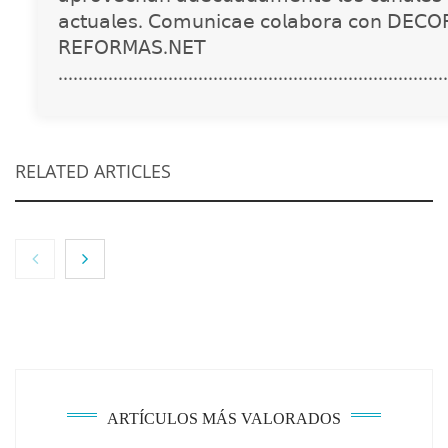
𝖺𝖼𝗍𝗎𝖺𝗅𝖾𝗌. 𝖢𝗈𝗆𝗎𝗇𝗂𝖼𝖺𝖾 𝖼𝗈𝗅𝖺𝖻𝗈𝗋𝖺 𝖼𝗈𝗇 𝖣𝖤𝖢𝖮
𝖱𝖤𝖥𝖮𝖱𝖬𝖠𝖲.𝖭𝖤𝖳
..............................................................................
RELATED ARTICLES
NOVA: innovación y diseño que transforman
espacios de la mano de Tormo Franquicias
ARTÍCULOS MÁS VALORADOS