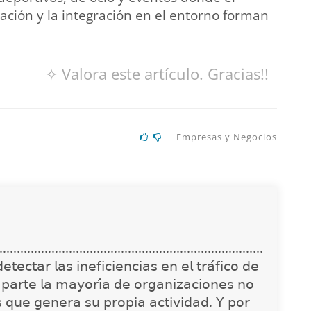
ización y la integración en el entorno forman
✧ Valora este artículo. Gracias!!
Empresas y Negocios
............................................................................
𝖾𝖼𝗍𝖺𝗋 𝗅𝖺𝗌 𝗂𝗇𝖾𝖿𝗂𝖼𝗂𝖾𝗇𝖼𝗂𝖺𝗌 𝖾𝗇 𝖾𝗅 𝗍𝗋𝖺́𝖿𝗂𝖼𝗈 𝖽𝖾
 𝗉𝖺𝗋𝗍𝖾 𝗅𝖺 𝗆𝖺𝗒𝗈𝗋𝗂́𝖺 𝖽𝖾 𝗈𝗋𝗀𝖺𝗇𝗂𝗓𝖺𝖼𝗂𝗈𝗇𝖾𝗌 𝗇𝗈
𝗌 𝗊𝗎𝖾 𝗀𝖾𝗇𝖾𝗋𝖺 𝗌𝗎 𝗉𝗋𝗈𝗉𝗂𝖺 𝖺𝖼𝗍𝗂𝗏𝗂𝖽𝖺𝖽. 𝖸 𝗉𝗈𝗋