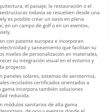
itectura, el paisaje, la restauración o el
aestructuras todavía se resuelven desde una
ly es posible crear un oasis en plena
uí, en un campo de golf o en un evento»,
sely.
tan con patente europea e incorporan
electricidad y saneamiento que facilitan su
os niveles de personalización en materiales,
cer su integración visual en el entorno y
da proyecto.
an paneles solares, sistemas de aerotermia,
les reciclados certificados orientados a
a gama incorpora también soluciones
dad reducida.
n módulos sanitarios de alta gama
deportivos, de ocio y eventos donde el