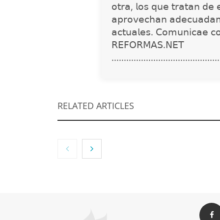
𝗈𝗍𝗋𝖺, 𝗅𝗈𝗌 𝗊𝗎𝖾 𝗍𝗋𝖺𝗍𝖺𝗇 𝖽𝖾 
𝖺𝗉𝗋𝗈𝗏𝖾𝖼𝗁𝖺𝗇 𝖺𝖽𝖾𝖼𝗎𝖺𝖽𝖺𝗆
𝖺𝖼𝗍𝗎𝖺𝗅𝖾𝗌. 𝖢𝗈𝗆𝗎𝗇𝗂𝖼𝖺𝖾 𝖼
𝖱𝖤𝖥𝖮𝖱𝖬𝖠𝖲.𝖭𝖤𝖳
............................................
RELATED ARTICLES
The Factory School
MBF Co