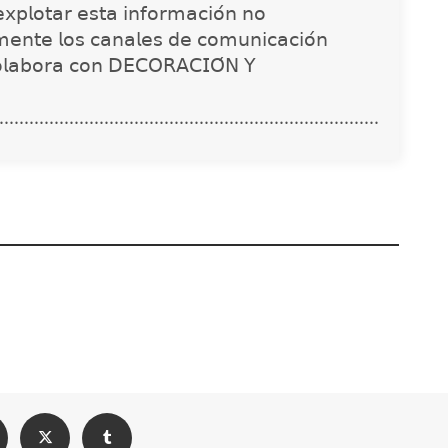
𝗑𝗉𝗅𝗈𝗍𝖺𝗋 𝖾𝗌𝗍𝖺 𝗂𝗇𝖿𝗈𝗋𝗆𝖺𝖼𝗂𝗈́𝗇 𝗇𝗈
𝗇𝗍𝖾 𝗅𝗈𝗌 𝖼𝖺𝗇𝖺𝗅𝖾𝗌 𝖽𝖾 𝖼𝗈𝗆𝗎𝗇𝗂𝖼𝖺𝖼𝗂𝗈́𝗇
𝗈𝗅𝖺𝖻𝗈𝗋𝖺 𝖼𝗈𝗇 𝖣𝖤𝖢𝖮𝖱𝖠𝖢𝖨𝖮́𝖭 𝖸
............................................................................
nstrucciones
Solda Electric destaca