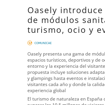
Oasely introduce
de módulos sanit
turismo, ocio y e
𝖢𝖮𝖬𝖴𝖭𝖨𝖢𝖠𝖤
Oasely presenta una gama de módulo
espacios turísticos, deportivos y de o
entorno y la experiencia del visitan
propuesta incluye soluciones adaptab
y glampings hasta eventos e instalac
visitantes cada año y donde la calid
experiencia global
El turismo de naturaleza en España ce
superar los 10,5 millones de viajeros