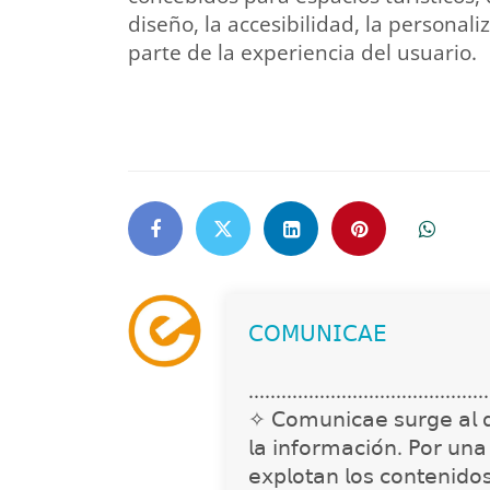
diseño, la accesibilidad, la personal
parte de la experiencia del usuario.
𝖢𝖮𝖬𝖴𝖭𝖨𝖢𝖠𝖤
............................................
✧ 𝖢𝗈𝗆𝗎𝗇𝗂𝖼𝖺𝖾 𝗌𝗎𝗋𝗀𝖾 𝖺𝗅 𝖽𝖾𝗍
𝗅𝖺 𝗂𝗇𝖿𝗈𝗋𝗆𝖺𝖼𝗂𝗈́𝗇. 𝖯𝗈𝗋 𝗎𝗇
𝖾𝗑𝗉𝗅𝗈𝗍𝖺𝗇 𝗅𝗈𝗌 𝖼𝗈𝗇𝗍𝖾𝗇𝗂𝖽𝗈