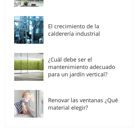
MBF Construcciones refuerza su presencia
digital con una nueva web de reformas en
El crecimiento de la
Madrid
calderería industrial
¿Cuál debe ser el
mantenimiento adecuado
para un jardín vertical?
Renovar las ventanas ¿Qué
material elegir?
Solda Electric destaca el auge de la
soldadura con electrodo en los trabajos