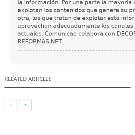
𝗅𝖺 𝗂𝗇𝖿𝗈𝗋𝗆𝖺𝖼𝗂𝗈́𝗇. 𝖯𝗈𝗋 𝗎𝗇𝖺 𝗉𝖺𝗋𝗍𝖾 𝗅𝖺 𝗆𝖺𝗒𝗈𝗋𝗂́𝖺
𝖾𝗑𝗉𝗅𝗈𝗍𝖺𝗇 𝗅𝗈𝗌 𝖼𝗈𝗇𝗍𝖾𝗇𝗂𝖽𝗈𝗌 𝗊𝗎𝖾 𝗀𝖾𝗇𝖾𝗋𝖺 𝗌𝗎 𝗉𝗋
𝗈𝗍𝗋𝖺, 𝗅𝗈𝗌 𝗊𝗎𝖾 𝗍𝗋𝖺𝗍𝖺𝗇 𝖽𝖾 𝖾𝗑𝗉𝗅𝗈𝗍𝖺𝗋 𝖾𝗌𝗍𝖺 𝗂𝗇𝖿𝗈
𝖺𝗉𝗋𝗈𝗏𝖾𝖼𝗁𝖺𝗇 𝖺𝖽𝖾𝖼𝗎𝖺𝖽𝖺𝗆𝖾𝗇𝗍𝖾 𝗅𝗈𝗌 𝖼𝖺𝗇𝖺𝗅𝖾𝗌 
𝖺𝖼𝗍𝗎𝖺𝗅𝖾𝗌. 𝖢𝗈𝗆𝗎𝗇𝗂𝖼𝖺𝖾 𝖼𝗈𝗅𝖺𝖻𝗈𝗋𝖺 𝖼𝗈𝗇 𝖣𝖤𝖢𝖮
𝖱𝖤𝖥𝖮𝖱𝖬𝖠𝖲.𝖭𝖤𝖳
..............................................................................
RELATED ARTICLES
NOVA: innovación y diseño que transforman
espacios de la mano de Tormo Franquicias