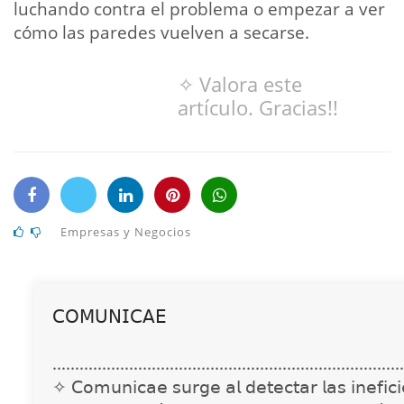
luchando contra el problema o empezar a ver
cómo las paredes vuelven a secarse.
✧ Valora este
artículo. Gracias!!
Empresas y Negocios
𝖢𝖮𝖬𝖴𝖭𝖨𝖢𝖠𝖤
..............................................................................
✧ 𝖢𝗈𝗆𝗎𝗇𝗂𝖼𝖺𝖾 𝗌𝗎𝗋𝗀𝖾 𝖺𝗅 𝖽𝖾𝗍𝖾𝖼𝗍𝖺𝗋 𝗅𝖺𝗌 𝗂𝗇𝖾𝖿𝗂𝖼𝗂𝖾