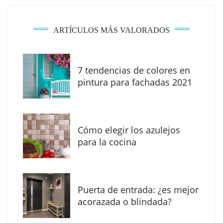
ARTÍCULOS MÁS VALORADOS
7 tendencias de colores en
pintura para fachadas 2021
Eagle Waterproofing recomienda revisar la
impermeabilización de las viviendas antes
Cómo elegir los azulejos
de las vacaciones
para la cocina
Puerta de entrada: ¿es mejor
acorazada o blindada?