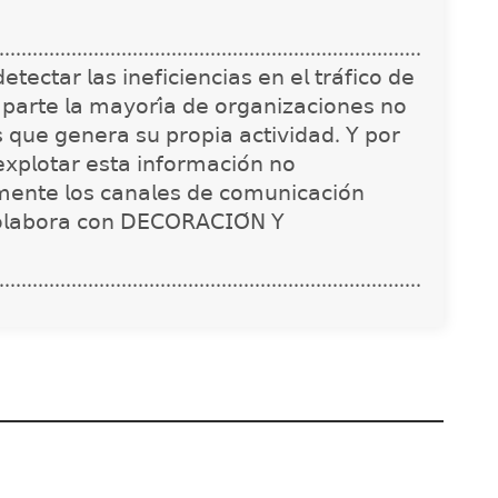
............................................................................
𝖾𝖼𝗍𝖺𝗋 𝗅𝖺𝗌 𝗂𝗇𝖾𝖿𝗂𝖼𝗂𝖾𝗇𝖼𝗂𝖺𝗌 𝖾𝗇 𝖾𝗅 𝗍𝗋𝖺́𝖿𝗂𝖼𝗈 𝖽𝖾
 𝗉𝖺𝗋𝗍𝖾 𝗅𝖺 𝗆𝖺𝗒𝗈𝗋𝗂́𝖺 𝖽𝖾 𝗈𝗋𝗀𝖺𝗇𝗂𝗓𝖺𝖼𝗂𝗈𝗇𝖾𝗌 𝗇𝗈
𝗌 𝗊𝗎𝖾 𝗀𝖾𝗇𝖾𝗋𝖺 𝗌𝗎 𝗉𝗋𝗈𝗉𝗂𝖺 𝖺𝖼𝗍𝗂𝗏𝗂𝖽𝖺𝖽. 𝖸 𝗉𝗈𝗋
𝗑𝗉𝗅𝗈𝗍𝖺𝗋 𝖾𝗌𝗍𝖺 𝗂𝗇𝖿𝗈𝗋𝗆𝖺𝖼𝗂𝗈́𝗇 𝗇𝗈
𝗇𝗍𝖾 𝗅𝗈𝗌 𝖼𝖺𝗇𝖺𝗅𝖾𝗌 𝖽𝖾 𝖼𝗈𝗆𝗎𝗇𝗂𝖼𝖺𝖼𝗂𝗈́𝗇
𝗈𝗅𝖺𝖻𝗈𝗋𝖺 𝖼𝗈𝗇 𝖣𝖤𝖢𝖮𝖱𝖠𝖢𝖨𝖮́𝖭 𝖸
............................................................................