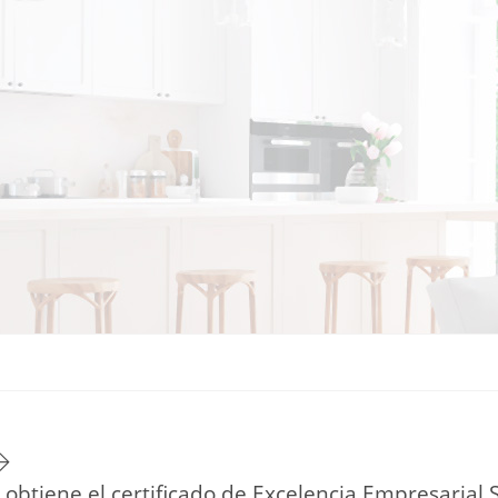
TU ESTILO DE VIDA
HOGAR
NOVEDADES Y TE
btiene el certificado de Excelencia Empresarial 