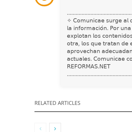
............................................
✧ 𝖢𝗈𝗆𝗎𝗇𝗂𝖼𝖺𝖾 𝗌𝗎𝗋𝗀𝖾 𝖺𝗅 𝖽𝖾𝗍
𝗅𝖺 𝗂𝗇𝖿𝗈𝗋𝗆𝖺𝖼𝗂𝗈́𝗇. 𝖯𝗈𝗋 𝗎𝗇
𝖾𝗑𝗉𝗅𝗈𝗍𝖺𝗇 𝗅𝗈𝗌 𝖼𝗈𝗇𝗍𝖾𝗇𝗂𝖽𝗈
𝗈𝗍𝗋𝖺, 𝗅𝗈𝗌 𝗊𝗎𝖾 𝗍𝗋𝖺𝗍𝖺𝗇 𝖽𝖾 
𝖺𝗉𝗋𝗈𝗏𝖾𝖼𝗁𝖺𝗇 𝖺𝖽𝖾𝖼𝗎𝖺𝖽𝖺𝗆
𝖺𝖼𝗍𝗎𝖺𝗅𝖾𝗌. 𝖢𝗈𝗆𝗎𝗇𝗂𝖼𝖺𝖾 𝖼
𝖱𝖤𝖥𝖮𝖱𝖬𝖠𝖲.𝖭𝖤𝖳
............................................
RELATED ARTICLES