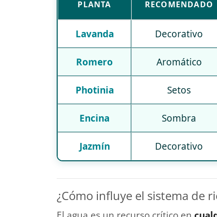
PLANTA
RECOMENDADO
Lavanda
Decorativo
Romero
Aromático
Photinia
Setos
Encina
Sombra
Jazmín
Decorativo
¿Cómo influye el sistema de ri
El agua es un recurso crítico en
cual