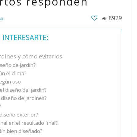
ertos responden
8929
S®
INTERESARTE:
rdines y cómo evitarlos
seño de jardín?
n el clima?
egún uso
l diseño del jardín?
diseño de jardines?
?
 diseño exterior?
al en el resultado final?
ín bien diseñado?