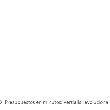
TU ESTILO DE VIDA
HOGAR
NOVEDADES Y TE
Presupuestos en minutos: Vertialis revoluciona 