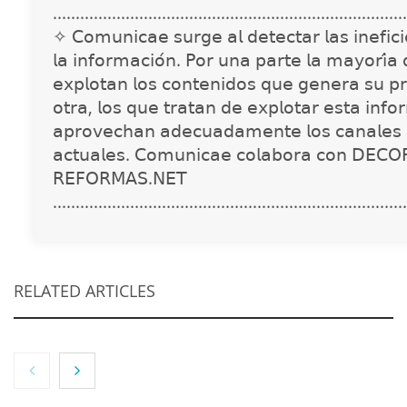
..............................................................................
✧ 𝖢𝗈𝗆𝗎𝗇𝗂𝖼𝖺𝖾 𝗌𝗎𝗋𝗀𝖾 𝖺𝗅 𝖽𝖾𝗍𝖾𝖼𝗍𝖺𝗋 𝗅𝖺𝗌 𝗂𝗇𝖾𝖿𝗂𝖼𝗂𝖾
𝗅𝖺 𝗂𝗇𝖿𝗈𝗋𝗆𝖺𝖼𝗂𝗈́𝗇. 𝖯𝗈𝗋 𝗎𝗇𝖺 𝗉𝖺𝗋𝗍𝖾 𝗅𝖺 𝗆𝖺𝗒𝗈𝗋𝗂́𝖺
𝖾𝗑𝗉𝗅𝗈𝗍𝖺𝗇 𝗅𝗈𝗌 𝖼𝗈𝗇𝗍𝖾𝗇𝗂𝖽𝗈𝗌 𝗊𝗎𝖾 𝗀𝖾𝗇𝖾𝗋𝖺 𝗌𝗎 𝗉𝗋
𝗈𝗍𝗋𝖺, 𝗅𝗈𝗌 𝗊𝗎𝖾 𝗍𝗋𝖺𝗍𝖺𝗇 𝖽𝖾 𝖾𝗑𝗉𝗅𝗈𝗍𝖺𝗋 𝖾𝗌𝗍𝖺 𝗂𝗇𝖿𝗈
𝖺𝗉𝗋𝗈𝗏𝖾𝖼𝗁𝖺𝗇 𝖺𝖽𝖾𝖼𝗎𝖺𝖽𝖺𝗆𝖾𝗇𝗍𝖾 𝗅𝗈𝗌 𝖼𝖺𝗇𝖺𝗅𝖾𝗌 
𝖺𝖼𝗍𝗎𝖺𝗅𝖾𝗌. 𝖢𝗈𝗆𝗎𝗇𝗂𝖼𝖺𝖾 𝖼𝗈𝗅𝖺𝖻𝗈𝗋𝖺 𝖼𝗈𝗇 𝖣𝖤𝖢𝖮
𝖱𝖤𝖥𝖮𝖱𝖬𝖠𝖲.𝖭𝖤𝖳
..............................................................................
RELATED ARTICLES