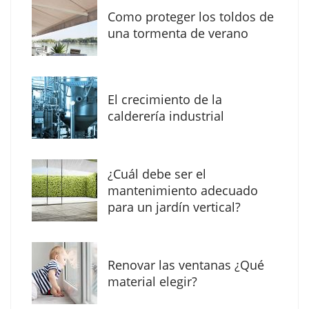
Como proteger los toldos de
Solda Electric destaca el auge de la
una tormenta de verano
soldadura con electrodo en los trabajos
donde otras tecnologías no llegan
El crecimiento de la
calderería industrial
¿Cuál debe ser el
mantenimiento adecuado
para un jardín vertical?
Renovar las ventanas ¿Qué
La arquitectura de la calma para descubrir el
material elegir?
mundo en la Escuela Infantil de Corral de
Calatrava