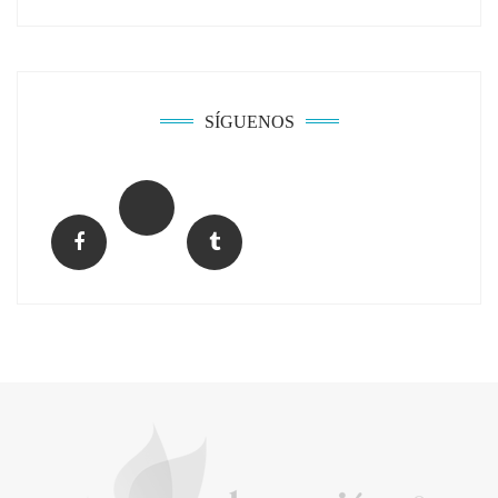
SÍGUENOS
El Grupo FCC mejora más de un 13% su cifra
de negocio en el primer semestre de 2026
COPISA construirá junto a Visoren 875
viviendas protegidas en Cataluña tras
adjudicarse dos lotes del plan de alquiler