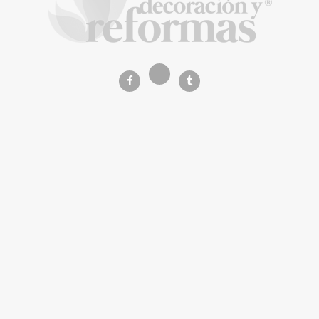
asequible
La Revista de referencia en
decoración y reformas
inteligentes
En
Decoración y Reformas
documentamos la
transformación integral de la vivienda desde un
rigor
técnico y arquitectónico
. Nuestro equipo analiza
materiales, normativas y soluciones de vanguardia para
que tu proyecto sea impecable.